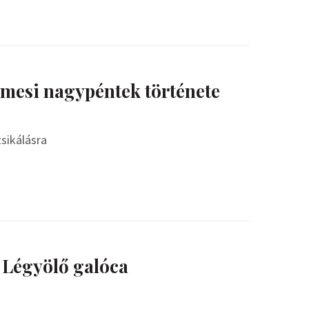
imesi nagypéntek története
sikálásra
 Légyölő galóca