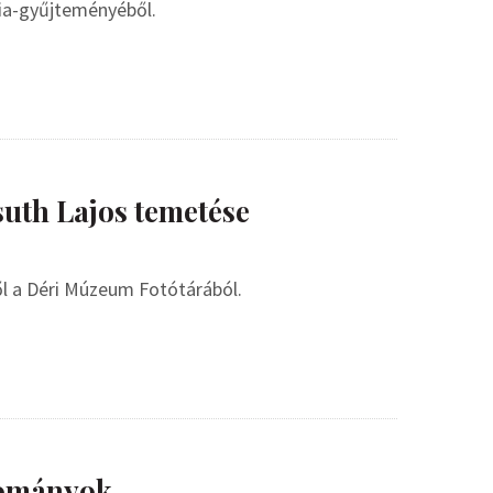
ia-gyűjteményéből.
suth Lajos temetése
l a Déri Múzeum Fotótárából.
yományok