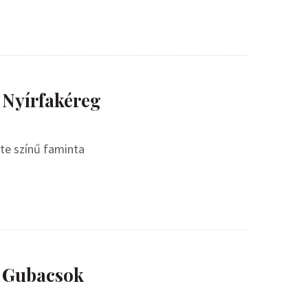
 Nyírfakéreg
ete színű faminta
– Gubacsok