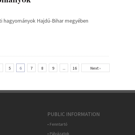
öjti hagyományok Hajdú-Bihar megyében
5
6
7
8
9
...
16
Next ›
PUBLIC INFORMATION
• Fenntartó
• Pályázatok