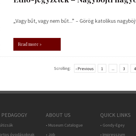
„Vagy bűt, vagy nem bűt...” – Görög katolikus nagyb
Read more »
Scrolling:
‹ Previous
1
...
3
4
 PEDAGOGY
ABOUT US
QUICK LINKS
átizsák
• Museum Catalogue
• Gondy-Egey
ortos óvodásoknak
• Job
• Impresszum