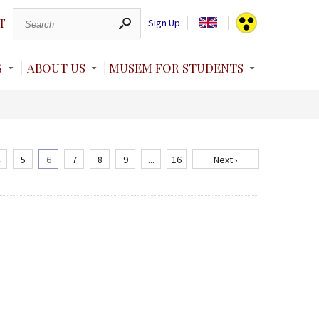
T
Sign Up
S
ABOUT US
MUSEM FOR STUDENTS
5
6
7
8
9
...
16
Next ›