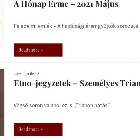
A Hónap Érme – 2021 Május
Fejedelmi emlék – A hajdúsági éremgyűjtők sorozata
Read more »
2021. április 28.
Etno-jegyzetek – Személyes Trian
Végső soron valahol ez is „Trianon hatás”.
Read more »