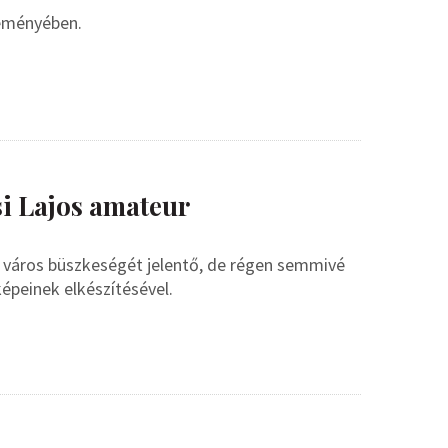
eményében.
si Lajos amateur
 a város büszkeségét jelentő, de régen semmivé
képeinek elkészítésével.