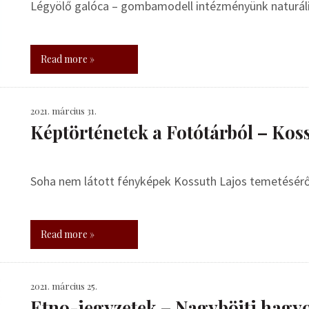
Légyölő galóca – gombamodell intézményünk naturál
Read more »
2021. március 31.
Képtörténetek a Fotótárból – Kos
Soha nem látott fényképek Kossuth Lajos temetésérő
Read more »
2021. március 25.
Etno-jegyzetek – Nagyböjti hag