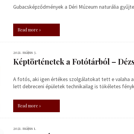
Gubacsképződmények a Déri Múzeum naturália gyűjt
Read more »
2021. május 3.
Képtörténetek a Fotótárból – Déz
A fotós, aki igen értékes szolgálatokat tett e valaha
lett debreceni épületek technikailag is tökéletes fény
Read more »
2021. május 1.