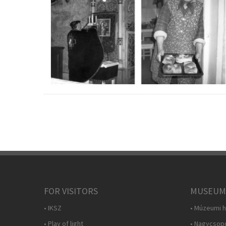
FOR VISITORS
MUSEUM
• IKSZ
• Múzeumi h
• Play of light
• Nagycsop