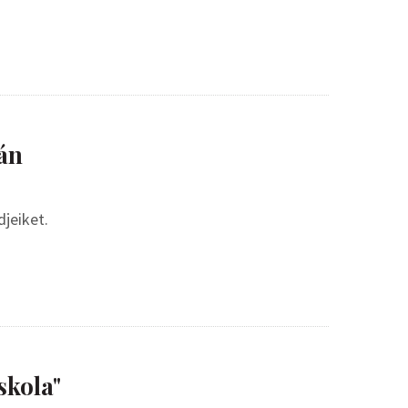
ván
djeiket.
skola"