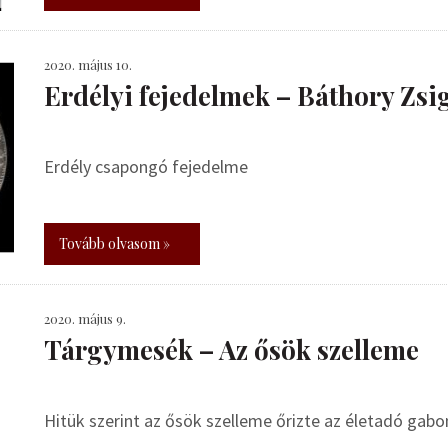
2020. május 10.
Erdélyi fejedelmek – Báthory Zs
Erdély csapongó fejedelme
Tovább olvasom »
2020. május 9.
Tárgymesék – Az ősök szelleme
Hitük szerint az ősök szelleme őrizte az életadó gabo