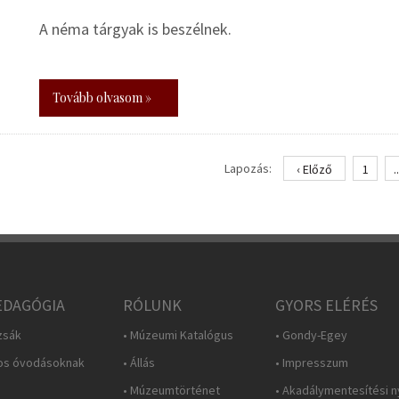
A néma tárgyak is beszélnek.
Tovább olvasom »
Lapozás:
‹ Előző
1
..
DAGÓGIA
RÓLUNK
GYORS ELÉRÉS
zsák
• Múzeumi Katalógus
• Gondy-Egey
os óvodásoknak
• Állás
• Impresszum
• Múzeumtörténet
• Akadálymentesítési n