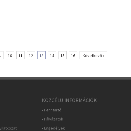
.
10
11
12
13
14
15
16
Következő ›
KÖZCÉLÚ INFORMÁCIÓK
• Fenntartó
• Pályázatok
yilatkozat
• Engedélyek