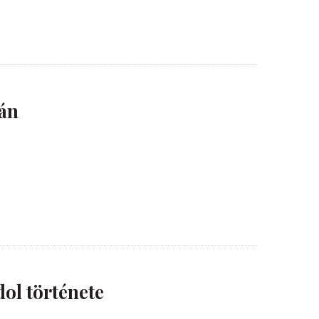
ván
ol története