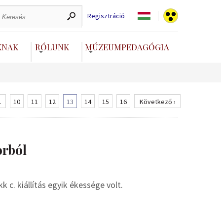
Regisztráció
KNAK
RÓLUNK
MÚZEUMPEDAGÓGIA
.
10
11
12
13
14
15
16
Következő ›
orból
k c. kiállítás egyik ékessége volt.