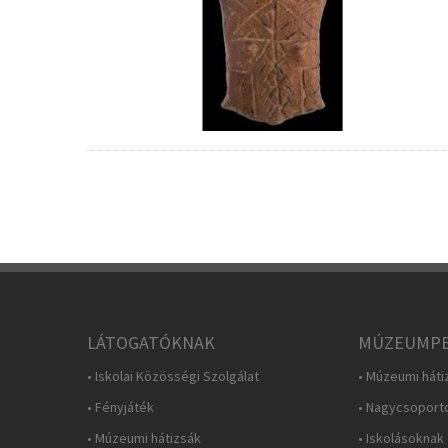
LÁTOGATÓKNAK
MÚZEUMPE
• Iskolai Közösségi Szolgálat
• Múzeumi háti
• Fényjáték
• Nagycsoport
• Múzeumi hátizsák
• Iskolásoknak