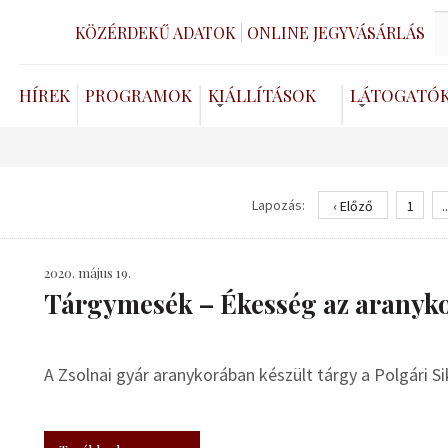
KÖZÉRDEKŰ ADATOK
ONLINE JEGYVÁSÁRLÁS
HÍREK
PROGRAMOK
KIÁLLÍTÁSOK
LÁTOGATÓ
Lapozás:
‹ Előző
1
..
2020. május 19.
Tárgymesék – Ékesség az aranyk
A Zsolnai gyár aranykorában készült tárgy a Polgári Sik