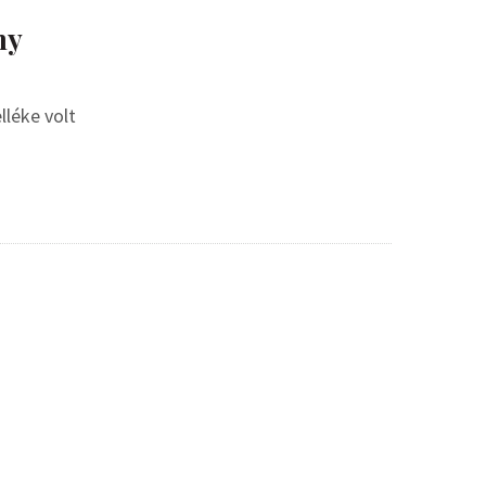
ny
lléke volt