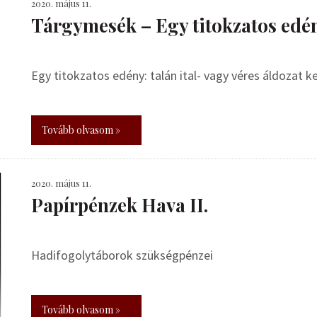
2020. május 11.
Tárgymesék – Egy titokzatos edé
Egy titokzatos edény: talán ital- vagy véres áldozat ke
Tovább olvasom »
2020. május 11.
Papírpénzek Hava II.
Hadifogolytáborok szükségpénzei
Tovább olvasom »