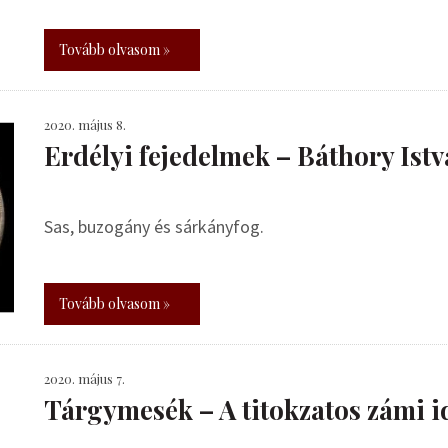
Tovább olvasom »
2020. május 8.
Erdélyi fejedelmek – Báthory Ist
Sas, buzogány és sárkányfog.
Tovább olvasom »
2020. május 7.
Tárgymesék – A titokzatos zámi id