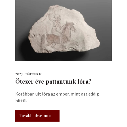
2023. március 10.
Ötezer éve pattantunk lóra?
Korábban ült lóra az ember, mint azt eddig
hittük.
Tovább olvasom »