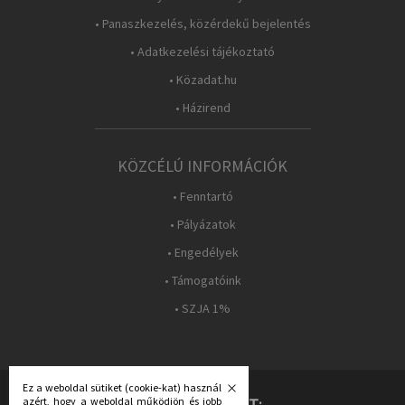
• Panaszkezelés, közérdekű bejelentés
• Adatkezelési tájékoztató
• Közadat.hu
• Házirend
KÖZCÉLÚ INFORMÁCIÓK
• Fenntartó
• Pályázatok
• Engedélyek
• Támogatóink
• SZJA 1%
Ez a weboldal sütiket (cookie-kat) használ
azért, hogy a weboldal működjön és jobb
KÖVESS MINKET: