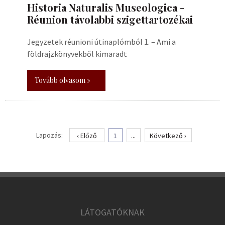
Historia Naturalis Museologica -
Réunion távolabbi szigettartozékai
Jegyzetek réunioni útinaplómból 1. – Ami a
földrajzkönyvekből kimaradt
Tovább olvasom »
Lapozás:
‹ Előző
1
...
Következő ›
LÁTOGATÓKNAK