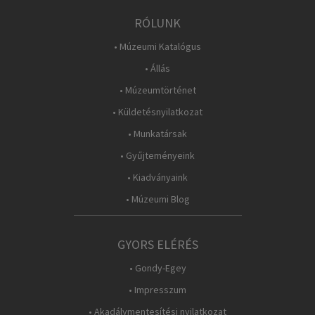
RÓLUNK
• Múzeumi Katalógus
• Állás
• Múzeumtörténet
• Küldetésnyilatkozat
• Munkatársak
• Gyűjteményeink
• Kiadványaink
• Múzeumi Blog
GYORS ELÉRÉS
• Gondy-Egey
• Impresszum
• Akadálymentesítési nyilatkozat