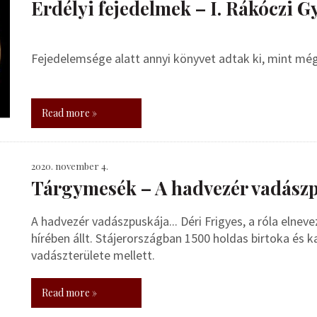
Erdélyi fejedelmek – I. Rákóczi 
Fejedelemsége alatt annyi könyvet adtak ki, mint még
Read more »
2020. november 4.
Tárgymesék – A hadvezér vadász
A hadvezér vadászpuskája... Déri Frigyes, a róla elne
hírében állt. Stájerországban 1500 holdas birtoka és k
vadászterülete mellett.
Read more »