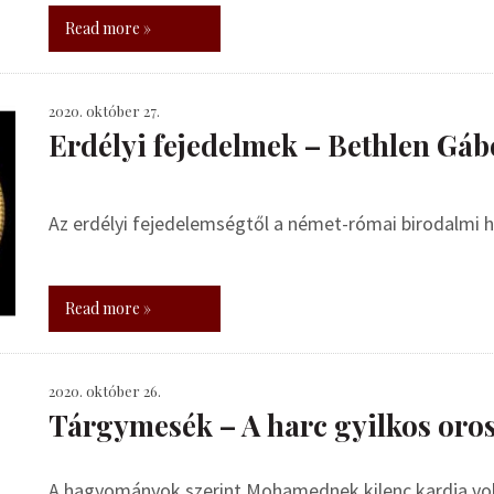
Read more »
2020. október 27.
Erdélyi fejedelmek – Bethlen Gáb
Az erdélyi fejedelemségtől a német-római birodalmi h
Read more »
2020. október 26.
Tárgymesék – A harc gyilkos oros
A hagyományok szerint Mohamednek kilenc kardja volt