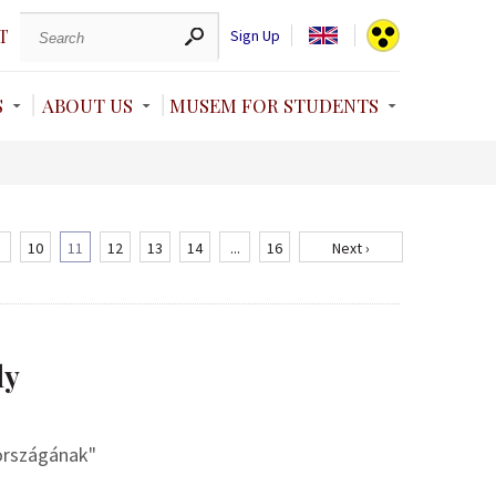
T
Sign Up
S
ABOUT US
MUSEM FOR STUDENTS
10
11
12
13
14
...
16
Next ›
ly
országának"