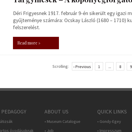
Déri Frigyesnek 1917. február 9-én sikerült egy igaz
gyűjteménye számára: Ocskay László (1680 – 1710) ku
felszerelést.
Read more »
Scrolling:
‹ Previous
1
...
8
9
 PEDAGOGY
ABOUT US
QUICK LINKS
átizsák
• Museum Catalogue
• Gondy-Egey
ortos óvodásoknak
• Job
• Impresszum