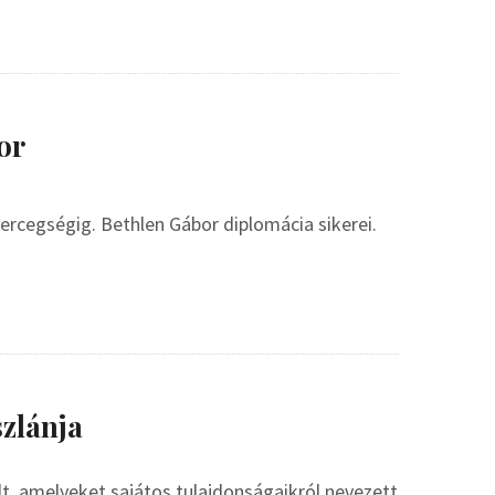
or
ercegségig. Bethlen Gábor diplomácia sikerei.
zlánja
, amelyeket sajátos tulajdonságaikról nevezett