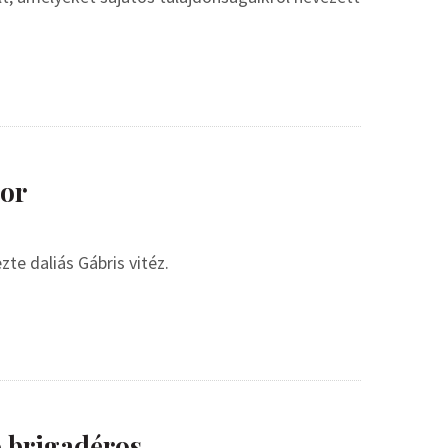
bor
te daliás Gábris vitéz.
 brigadéros