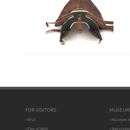
FOR VISITORS
MUSEUM
• IKSZ
• Múzeumi h
• Play of light
• Nagycsop