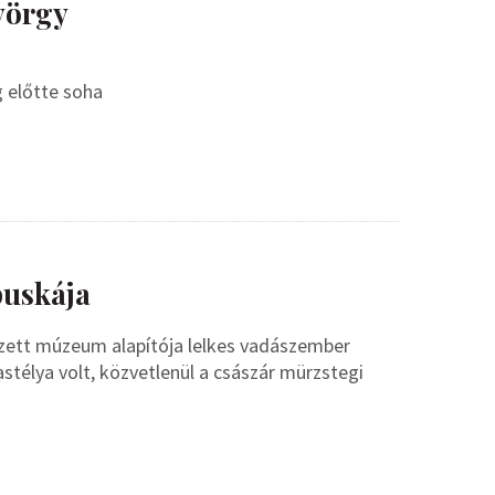
György
 előtte soha
puskája
vezett múzeum alapítója lelkes vadászember
astélya volt, közvetlenül a császár mürzstegi