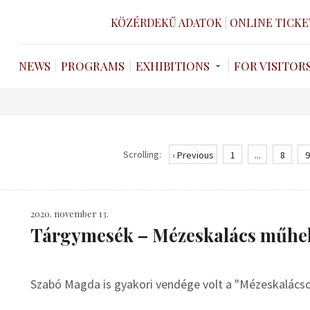
KÖZÉRDEKŰ ADATOK
ONLINE TICKE
NEWS
PROGRAMS
EXHIBITIONS
FOR VISITOR
Scrolling:
‹ Previous
1
...
8
9
2020. november 13.
Tárgymesék – Mézeskalács műhe
Szabó Magda is gyakori vendége volt a "Mézeskalács