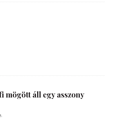
i mögött áll egy asszony
e.