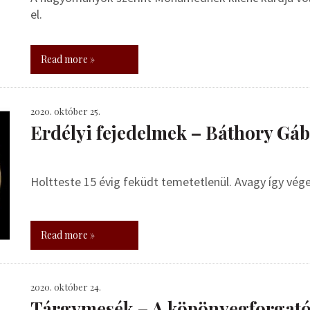
el.
Read more »
2020. október 25.
Erdélyi fejedelmek – Báthory Gá
Holtteste 15 évig feküdt temetetlenül. Avagy így végez
Read more »
2020. október 24.
Tárgymesék – A köpönyegforgató