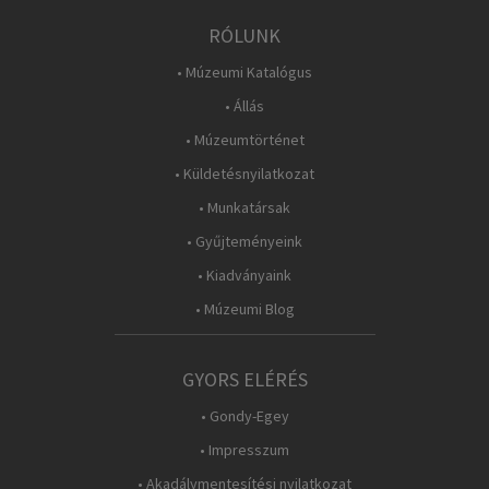
RÓLUNK
• Múzeumi Katalógus
• Állás
• Múzeumtörténet
• Küldetésnyilatkozat
• Munkatársak
• Gyűjteményeink
• Kiadványaink
• Múzeumi Blog
GYORS ELÉRÉS
• Gondy-Egey
• Impresszum
• Akadálymentesítési nyilatkozat