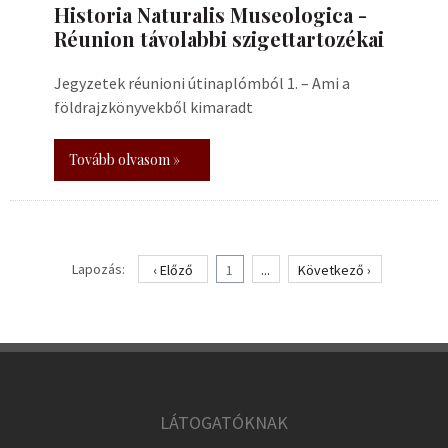
Historia Naturalis Museologica -
Réunion távolabbi szigettartozékai
Jegyzetek réunioni útinaplómból 1. – Ami a
földrajzkönyvekből kimaradt
Tovább olvasom »
Lapozás:
‹ Előző
1
...
Következő ›
LÁTOGATÓKNAK