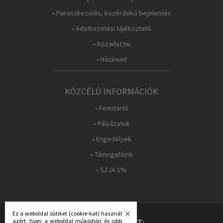
• Panaszkezelés, közérdekű bejelentés
• Adatkezelési tájékoztató
• Közadat.hu
• Házirend
KÖZCÉLÚ INFORMÁCIÓK
• Fenntartó
• Pályázatok
• Engedélyek
• Támogatóink
• SZJA 1%
Ez a weboldal sütiket (cookie-kat) használ
azért, hogy a weboldal működjön és jobb
KÖVESS MINKET: