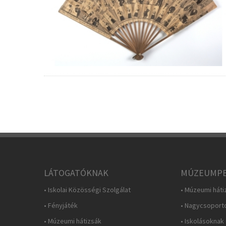
LÁTOGATÓKNAK
MÚZEUMPE
• Iskolai Közösségi Szolgálat
• Múzeumi háti
• Fényjáték
• Nagycsoport
• Múzeumi hátizsák
• Iskolásoknak