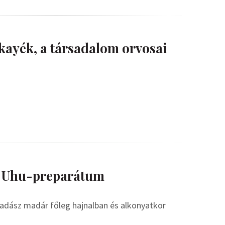
lkayék, a társadalom orvosai
– Uhu-preparátum
vadász madár főleg hajnalban és alkonyatkor