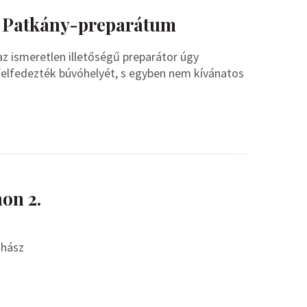
– Patkány-preparátum
az ismeretlen illetőségű preparátor úgy
felfedezték búvóhelyét, s egyben nem kívánatos
on 2.
ohász