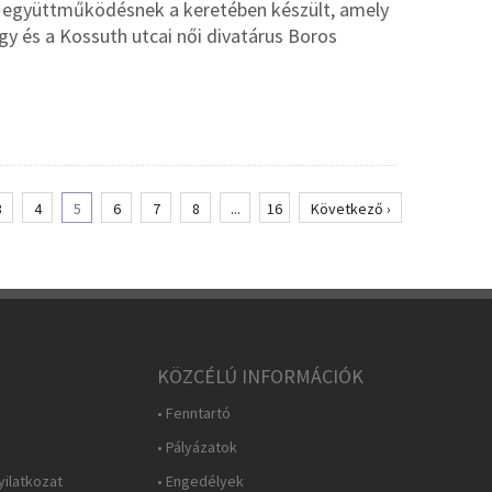
ú együttműködésnek a keretében készült, amely
rgy és a Kossuth utcai női divatárus Boros
3
4
5
6
7
8
...
16
Következő ›
KÖZCÉLÚ INFORMÁCIÓK
• Fenntartó
• Pályázatok
yilatkozat
• Engedélyek