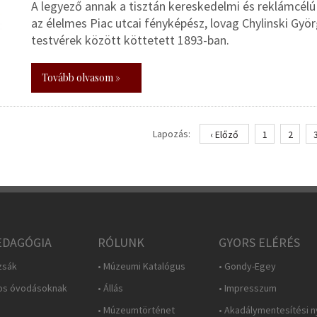
A legyező annak a tisztán kereskedelmi és reklámcél
az élelmes Piac utcai fényképész, lovag Chylinski Gyö
testvérek között köttetett 1893-ban.
Tovább olvasom »
Lapozás:
‹ Előző
1
2
DAGÓGIA
RÓLUNK
GYORS ELÉRÉS
zsák
• Múzeumi Katalógus
• Gondy-Egey
os óvodásoknak
• Állás
• Impresszum
• Múzeumtörténet
• Akadálymentesítési n