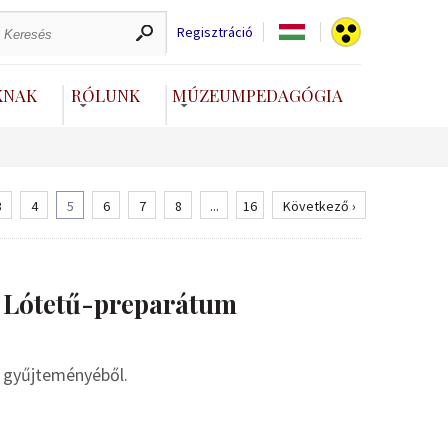
Regisztráció
KNAK
RÓLUNK
MÚZEUMPEDAGÓGIA
3
4
5
6
7
8
...
16
Következő ›
– Lótetű-preparátum
 gyűjteményéből.