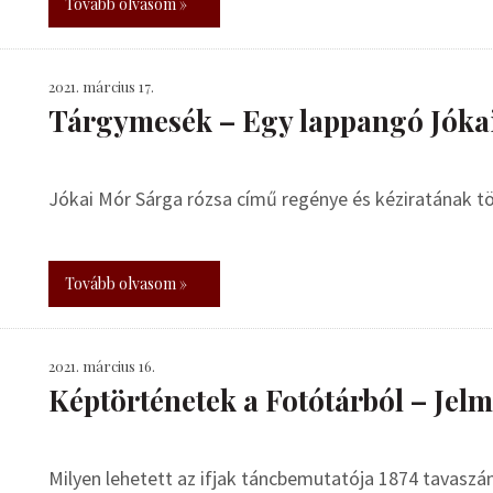
Tovább olvasom »
2021. március 17.
Tárgymesék – Egy lappangó Jóka
Jókai Mór Sárga rózsa című regénye és kéziratának t
Tovább olvasom »
2021. március 16.
Képtörténetek a Fotótárból – Jel
Milyen lehetett az ifjak táncbemutatója 1874 tavasz