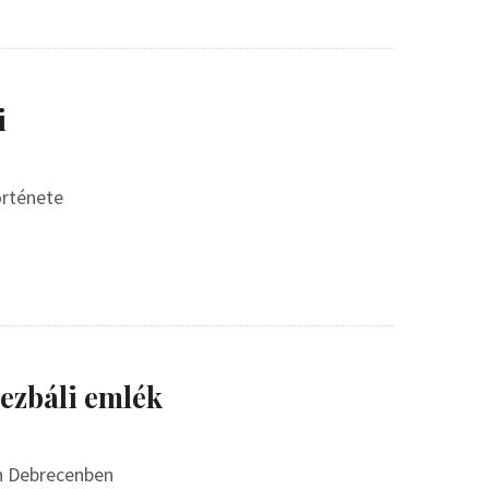
i
örténete
mezbáli emlék
án Debrecenben