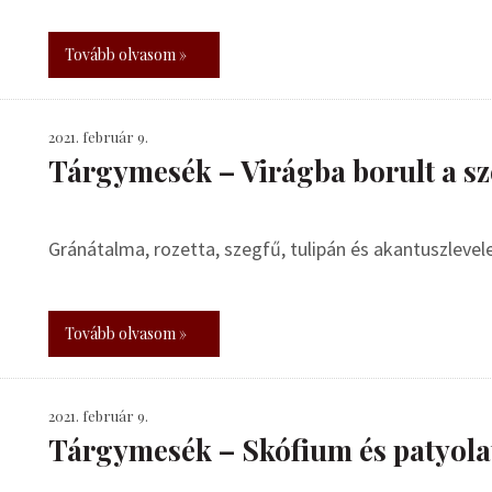
Tovább olvasom »
2021. február 9.
Tárgymesék – Virágba borult a sz
Gránátalma, rozetta, szegfű, tulipán és akantuszlevel
Tovább olvasom »
2021. február 9.
Tárgymesék – Skófium és patyol