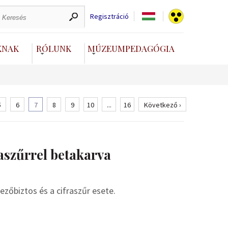
Regisztráció
KNAK
RÓLUNK
MÚZEUMPEDAGÓGIA
5
6
7
8
9
10
...
16
Következő ›
aszűrrel betakarva
zőbiztos és a cifraszűr esete.