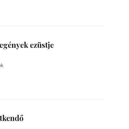
egények ezüstje
ek
atkendő