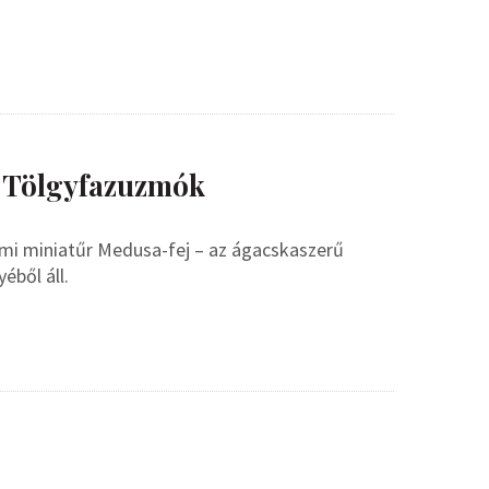
– Tölgyfazuzmók
ami miniatűr Medusa-fej – az ágacskaszerű
éből áll.