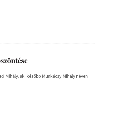
öszöntése
 Leó Mihály, aki később Munkácsy Mihály néven