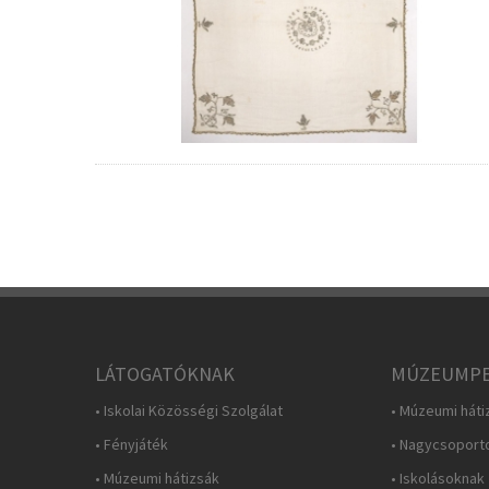
LÁTOGATÓKNAK
MÚZEUMPE
• Iskolai Közösségi Szolgálat
• Múzeumi háti
• Fényjáték
• Nagycsoport
• Múzeumi hátizsák
• Iskolásoknak