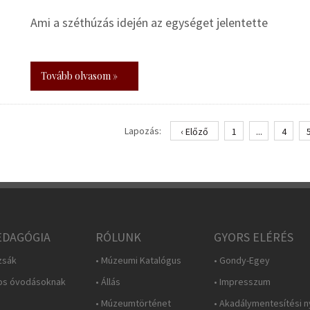
Ami a széthúzás idején az egységet jelentette
Tovább olvasom »
Lapozás:
‹ Előző
1
...
4
DAGÓGIA
RÓLUNK
GYORS ELÉRÉS
zsák
• Múzeumi Katalógus
• Gondy-Egey
os óvodásoknak
• Állás
• Impresszum
• Múzeumtörténet
• Akadálymentesítési n