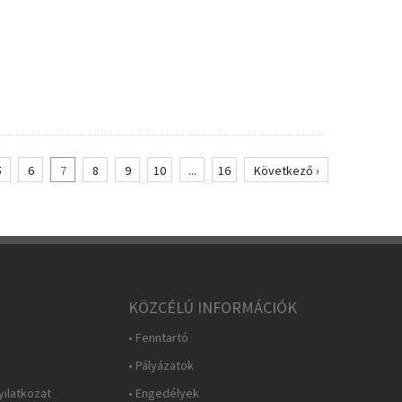
5
6
7
8
9
10
...
16
Következő ›
KÖZCÉLÚ INFORMÁCIÓK
• Fenntartó
• Pályázatok
yilatkozat
• Engedélyek