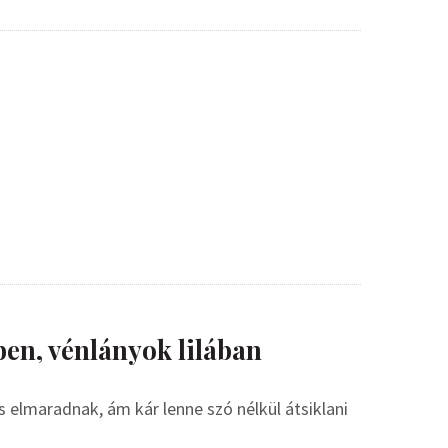
en, vénlányok lilában
s elmaradnak, ám kár lenne szó nélkül átsiklani