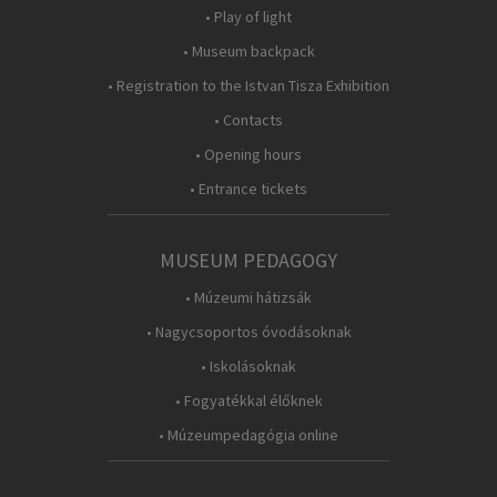
• Play of light
• Museum backpack
• Registration to the Istvan Tisza Exhibition
• Contacts
• Opening hours
• Entrance tickets
MUSEUM PEDAGOGY
• Múzeumi hátizsák
• Nagycsoportos óvodásoknak
• Iskolásoknak
• Fogyatékkal élőknek
• Múzeumpedagógia online