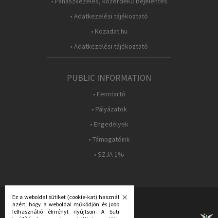
• Panaszkezelés, közérdekű bejelentés
• Adatkezelési tájékoztató
• Közadat.hu
• Adatkezelési tájékoztató
PUBLIC INFORMATION
• Fenntartó
• Pályázatok
• Engedélyek
• Támogatóink
• SZJA 1%
Ez a weboldal sütiket (cookie-kat) használ
azért, hogy a weboldal működjön és jobb
FOLLOW US:
felhasználió élményt nyújtson. A Süti