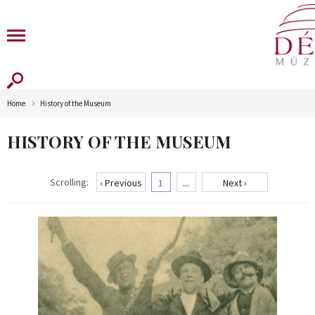
Home
History of the Museum
HISTORY OF THE MUSEUM
Scrolling:
‹ Previous
1
...
Next ›