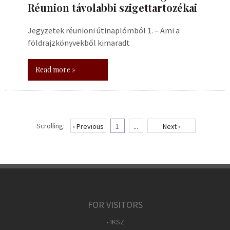
Réunion távolabbi szigettartozékai
Jegyzetek réunioni útinaplómból 1. – Ami a
földrajzkönyvekből kimaradt
Read more »
Scrolling:
‹ Previous
1
...
Next ›
FOR VISITORS
• IKSZ