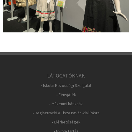
LÁTOGATÓKNAK
• Iskolai Közösségi Szolgálat
• Fényjáték
• Múzeumi hátizsák
• Regisztráció a Tisza István-kiállításra
• Elérhetőségek
• Nyitva tartás