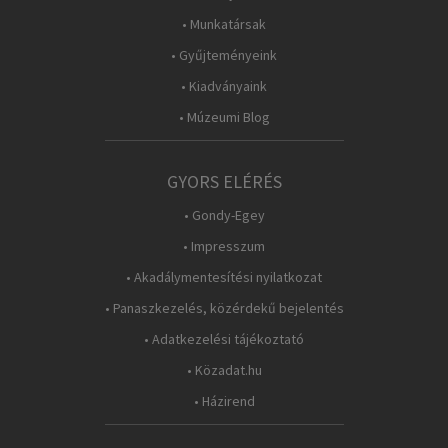
• Munkatársak
• Gyűjteményeink
• Kiadványaink
• Múzeumi Blog
GYORS ELÉRÉS
• Gondy-Egey
• Impresszum
• Akadálymentesítési nyilatkozat
• Panaszkezelés, közérdekű bejelentés
• Adatkezelési tájékoztató
• Közadat.hu
• Házirend