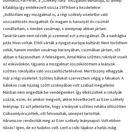
Domokos Pál Péter, a „székely ruha” mozgalom elindítója, az ünnep
kitalálója így emlékezett vissza 1979-ben a kezdetekre:
„Indítottam egy mozgalmat is, a régi székely viseletbe való
visszaöltözés mozgalmát. Én magam is harisnyát és csizmát
csináltattam, s minden vasárnap, s ünnepnap abban jártam.
Tanártársaim nem nézték jó szemmel ezt a mozgalmat. Ők a nadrágba
jutás hívei voltak. Ettől várták a nyugat-európai kultúrát. Nem törődtem
velük, hanem minden vasárnap harisnyában, csizmában jártam, sőt
abban is házasodtam. A feleségem, Antal Mária szőttes rokolyát viselt
az esküvőnkön. Ugyanis a mozgalmat összekötöttem a leányok
szőttes rokolyába való visszaöltöztetésével. Mert bizony elhagyták
már a régi viseletet. Szőttes bálokat szerveztem végig a falvakon. A
bálokon csak házilag szőtt szoknyában volt szabad megjelenni.
Másban nem engedtük be vendégeinket. Így elkészültek a rokolyák
százai, ezrei, és amikor megvolt, akkor következett az Ezer székely
leánynap. Ez azt jelentette, hogy a leányok szőttes ruhába öltözötten
Csíksomlyóra jöttek, ott felvonultak, ünnepet tartottak.
Háromszor rendeztük meg az Ezer székely leánynapot. Volt ebben
túlzás? Igen, de ez tudatos volt. Lent a csíki tájakon a hatás máig