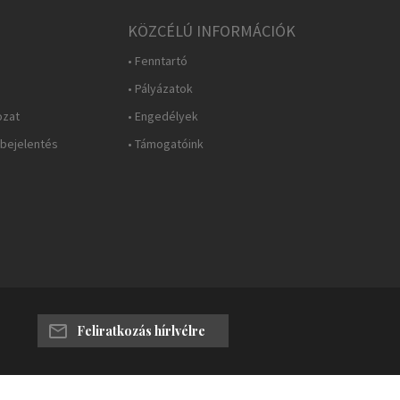
KÖZCÉLÚ INFORMÁCIÓK
• Fenntartó
• Pályázatok
ozat
• Engedélyek
 bejelentés
• Támogatóink
Feliratkozás hírlvélre