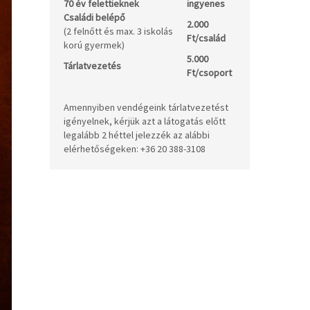
70 év felettieknek
ingyenes
Családi belépő
2.000
(2 felnőtt és max. 3 iskolás
Ft/család
korú gyermek)
5.000
Tárlatvezetés
Ft/csoport
Amennyiben vendégeink tárlatvezetést
igényelnek, kérjük azt a látogatás előtt
legalább 2 héttel jelezzék az alábbi
elérhetőségeken: +36 20 388-3108