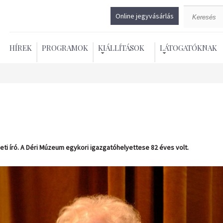
Online jegyvásárlás
HÍREK
PROGRAMOK
KIÁLLÍTÁSOK
LÁTOGATÓKNAK
szeti író. A Déri Múzeum egykori igazgatóhelyettese 82 éves volt.