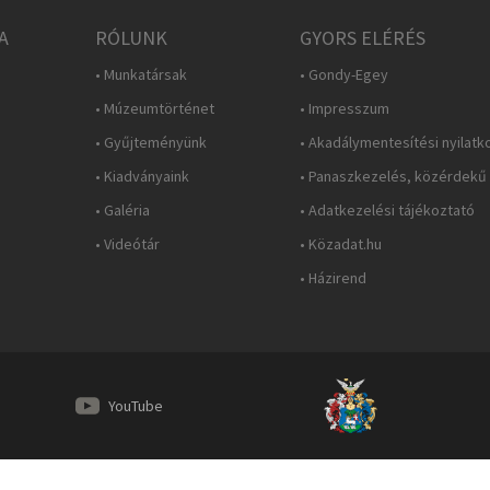
A
RÓLUNK
GYORS ELÉRÉS
• Munkatársak
• Gondy-Egey
• Múzeumtörténet
• Impresszum
• Gyűjteményünk
• Akadálymentesítési nyilatk
• Kiadványaink
• Panaszkezelés, közérdekű
• Galéria
• Adatkezelési tájékoztató
• Videótár
• Közadat.hu
• Házirend
YouTube