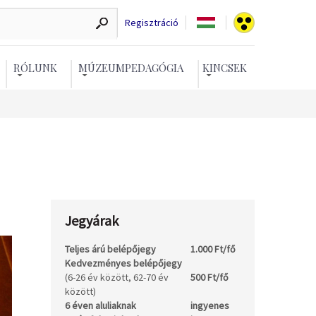
Regisztráció
RÓLUNK
MÚZEUMPEDAGÓGIA
KINCSEK
Jegyárak
Teljes árú belépőjegy
1.000 Ft/fő
Kedvezményes belépőjegy
(6-26 év között, 62-70 év
500 Ft/fő
között)
6 éven aluliaknak
ingyenes