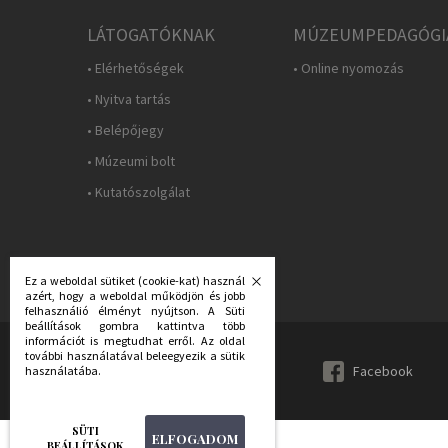
LÁTOGATÓKNAK
MÚZEUMPEDAGÓGI
• Elérhetőségek
• Online nyomozás
• Nyitva tartás
• Belépőjegy
• Múzeumi bolt
• Kutatószolgálat
Ez a weboldal sütiket (cookie-kat) használ
azért, hogy a weboldal működjön és jobb
felhasználió élményt nyújtson. A Süti
beállítások gombra kattintva több
információt is megtudhat erről. Az oldal
további használatával beleegyezik a sütik
KÖVESS MINKET:
Facebook
használatába.
SÜTI
ELFOGADOM
BEÁLLÍTÁSOK