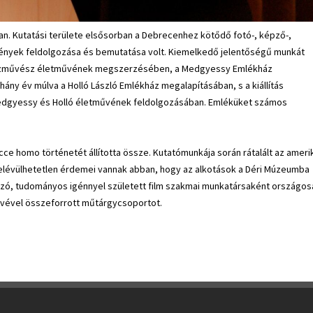
ban. Kutatási területe elsősorban a Debrecenhez kötődő fotó-, képző-,
nyek feldolgozása és bemutatása volt. Kiemelkedő jelentőségű munkát
ászművész életművének megszerzésében, a Medgyessy Emlékház
éhány év múlva a Holló László Emlékház megalapításában, s a kiállítás
Medgyessy és Holló életművének feldolgozásában. Emléküket számos
e homo történetét állította össze. Kutatómunkája során rátalált az amerik
s elévülhetetlen érdemei vannak abban, hogy az alkotások a Déri Múzeumba
ozó, tudományos igénnyel született film szakmai munkatársaként országos
nevével összeforrott műtárgycsoportot.