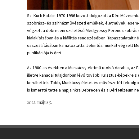
Sz. Kürti Katalin 1970-1996 között dolgozott a Déri Múzeum
szobrász- és színházművészeti emlékek, életművek, esemé
végzett a debreceni születésű Medgyessy Ferenc szobr
kialakításában és a kiállítás rendezésében. Tapasztalatait n
összeállításában kamatoztatta. Jelentős munkát végzett 
publikációja is őrzi.
Az 1980-as években a Munkácsy-életmű utolsó darabja, az Ecc
illetve kanadai tulajdonban lévő további Krisztus-képekre 
kerülhettek. Több, Munkácsy életét és művészetét feldolg
is ismertté tette a napjainkra Debrecen és a Déri Múzeum 
2022. május 5.