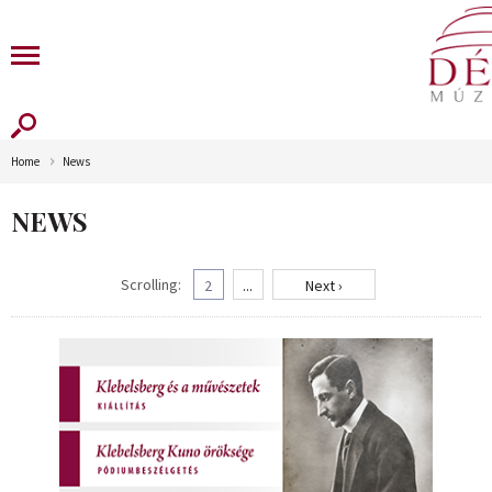
Home
News
NEWS
Scrolling:
2
...
Next ›