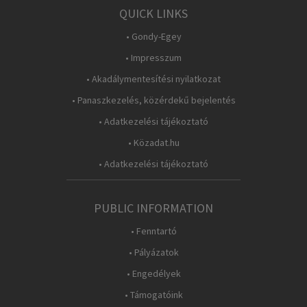
QUICK LINKS
• Gondy-Egey
• Impresszum
• Akadálymentesítési nyilatkozat
• Panaszkezelés, közérdekű bejelentés
• Adatkezelési tájékoztató
• Közadat.hu
• Adatkezelési tájékoztató
PUBLIC INFORMATION
• Fenntartó
• Pályázatok
• Engedélyek
• Támogatóink