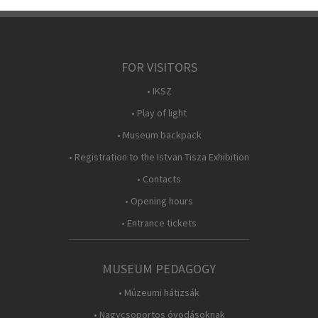
FOR VISITORS
• IKSZ
• Play of light
• Museum backpack
• Registration to the Istvan Tisza Exhibition
• Contacts
• Opening hours
• Entrance tickets
MUSEUM PEDAGOGY
• Múzeumi hátizsák
• Nagycsoportos óvodásoknak