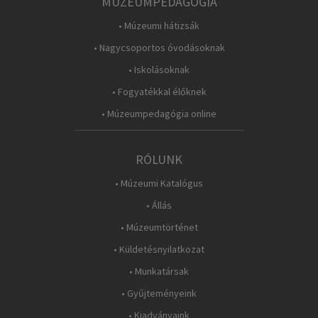
MÚZEUMPEDAGÓGIA
• Múzeumi hátizsák
• Nagycsoportos óvodásoknak
• Iskolásoknak
• Fogyatékkal élőknek
• Múzeumpedagógia online
RÓLUNK
• Múzeumi Katalógus
• Állás
• Múzeumtörténet
• Küldetésnyilatkozat
• Munkatársak
• Gyűjteményeink
• Kiadványaink