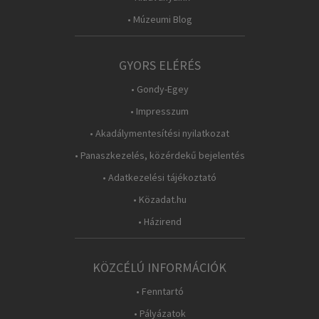
• Múzeumi Blog
GYORS ELÉRÉS
• Gondy-Egey
• Impresszum
• Akadálymentesítési nyilatkozat
• Panaszkezelés, közérdekű bejelentés
• Adatkezelési tájékoztató
• Közadat.hu
• Házirend
KÖZCÉLÚ INFORMÁCIÓK
• Fenntartó
• Pályázatok