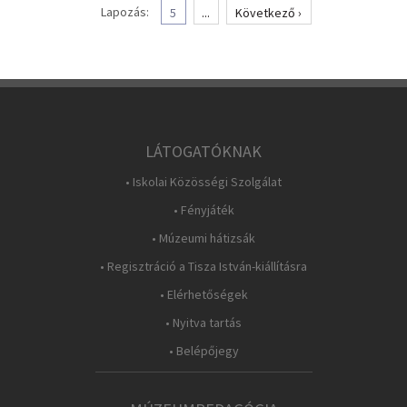
Lapozás:
5
...
Következő ›
LÁTOGATÓKNAK
• Iskolai Közösségi Szolgálat
• Fényjáték
• Múzeumi hátizsák
• Regisztráció a Tisza István-kiállításra
• Elérhetőségek
• Nyitva tartás
• Belépőjegy