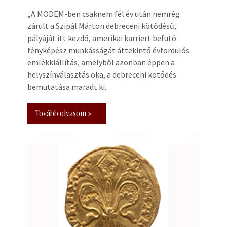
„A MODEM-ben csaknem fél év után nemrég
zárult a Szipál Márton debreceni kötődésű,
pályáját itt kezdő, amerikai karriert befutó
fényképész munkásságát áttekintő évfordulós
emlékkiállítás, amelyből azonban éppen a
helyszínválasztás oka, a debreceni kötődés
bemutatása maradt ki.
Tovább olvasom »