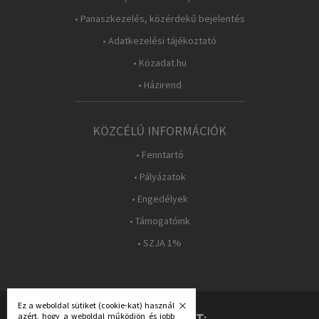
• Panaszkezelés, közérdekű bejelentés
• Adatkezelési tájékoztató
• Közadat.hu
• Házirend
KÖZCÉLÚ INFORMÁCIÓK
• Fenntartó
• Pályázatok
• Engedélyek
• Támogatóink
• SZJA 1%
Ez a weboldal sütiket (cookie-kat) használ
azért, hogy a weboldal működjön és jobb
KÖVESS MINKET: