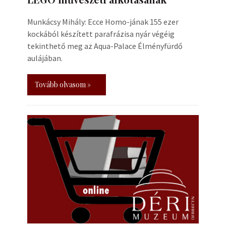
Munkácsy Mihály: Ecce Homo-jának 155 ezer
kockából készített parafrázisa nyár végéig
tekinthető meg az Aqua-Palace Élményfürdő
aulájában.
Tovább olvasom »