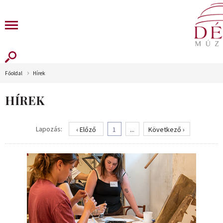
Főoldal
Hírek
HÍREK
Lapozás:
‹ Előző
1
...
Következő ›