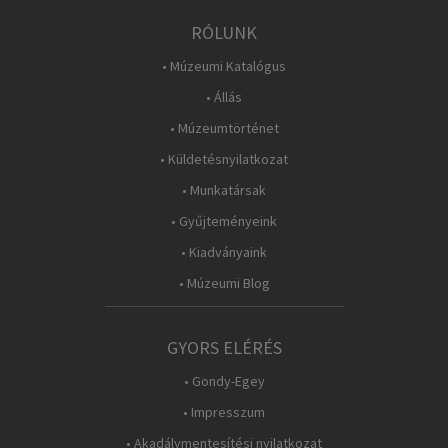
RÓLUNK
• Múzeumi Katalógus
• Állás
• Múzeumtörténet
• Küldetésnyilatkozat
• Munkatársak
• Gyűjteményeink
• Kiadványaink
• Múzeumi Blog
GYORS ELÉRÉS
• Gondy-Egey
• Impresszum
• Akadálymentesítési nyilatkozat