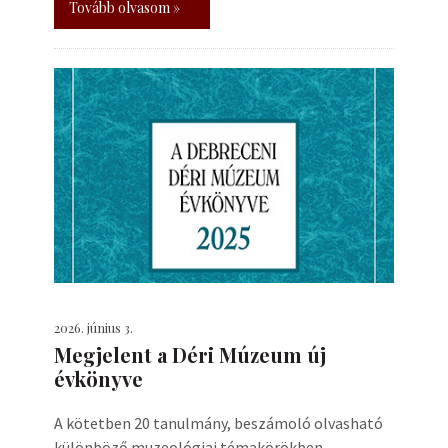
Tovább olvasom »
2026. június 3.
Megjelent a Déri Múzeum új
évkönyve
A kötetben 20 tanulmány, beszámoló olvasható
különböző muzeológiai témakörökben.