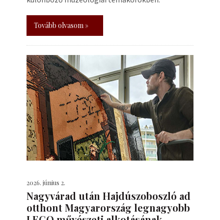
Tovább olvasom »
2026. június 2.
Nagyvárad után Hajdúszoboszló ad
otthont Magyarország legnagyobb
LEGO művészeti alkotásának