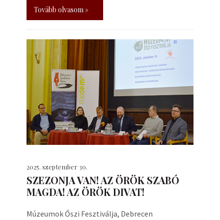
Tovább olvasom »
2025. szeptember 30.
SZEZONJA VAN! AZ ÖRÖK SZABÓ
MAGDA! AZ ÖRÖK DIVAT!
Múzeumok Őszi Fesztiválja, Debrecen