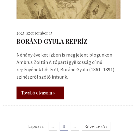
2025. szeptember 15.
BORÁND GYULA REPRÍZ
Néhány éve két ízben is megjelent blogunkon
Ambrus Zoltán A tóparti gyilkosság című
regényének hőséről, Boránd Gyula (1861–1891)
színészről szóló írásunk.
Tovább olvasom »
Lapozás:
...
6
...
Következő ›