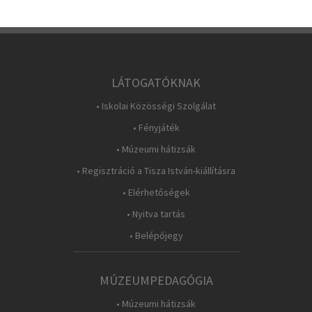
LÁTOGATÓKNAK
• Iskolai Közösségi Szolgálat
• Fényjáték
• Múzeumi hátizsák
• Regisztráció a Tisza István-kiállításra
• Elérhetőségek
• Nyitva tartás
• Belépőjegy
MÚZEUMPEDAGÓGIA
• Múzeumi hátizsák