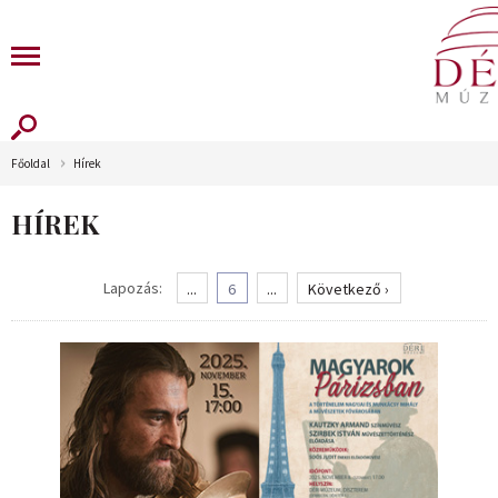
Főoldal
Hírek
HÍREK
Lapozás:
...
6
...
Következő ›