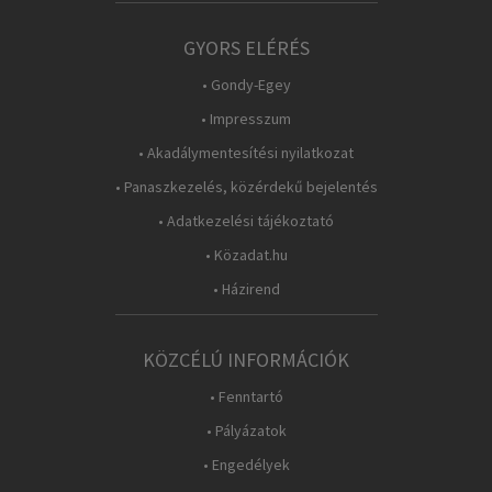
GYORS ELÉRÉS
• Gondy-Egey
• Impresszum
• Akadálymentesítési nyilatkozat
• Panaszkezelés, közérdekű bejelentés
• Adatkezelési tájékoztató
• Közadat.hu
• Házirend
KÖZCÉLÚ INFORMÁCIÓK
• Fenntartó
• Pályázatok
• Engedélyek