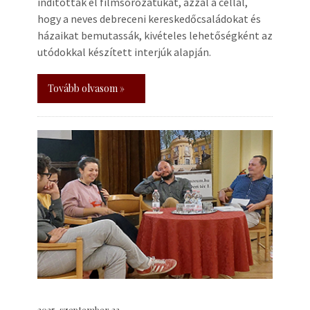
indították el filmsorozatukat, azzal a céllal,
hogy a neves debreceni kereskedőcsaládokat és
házaikat bemutassák, kivételes lehetőségként az
utódokkal készített interjúk alapján.
Tovább olvasom »
2025. szeptember 22.