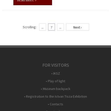
Scrolling:
...
7
...
Next ›
FOR VISITORS
• IKSZ
• Play of light
• Museum backpack
• Registration to the Istvan Tisza Exhibition
• Contacts