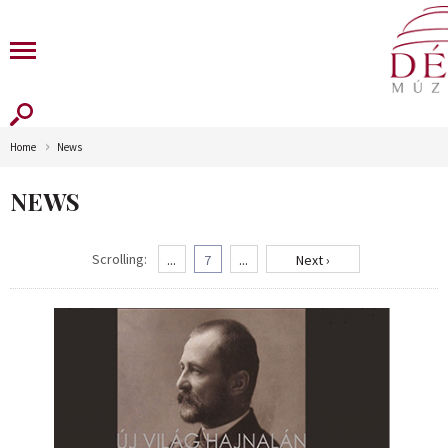
Home
News
NEWS
Scrolling:
...
7
...
Next ›