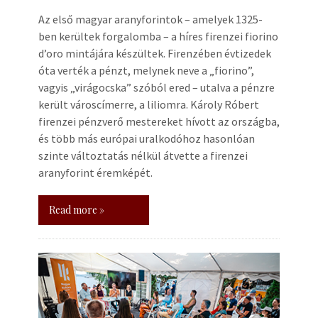
Az első magyar aranyforintok – amelyek 1325-
ben kerültek forgalomba – a híres firenzei fiorino
d’oro mintájára készültek. Firenzében évtizedek
óta verték a pénzt, melynek neve a „fiorino”,
vagyis „virágocska” szóból ered – utalva a pénzre
került városcímerre, a liliomra. Károly Róbert
firenzei pénzverő mestereket hívott az országba,
és több más európai uralkodóhoz hasonlóan
szinte változtatás nélkül átvette a firenzei
aranyforint éremképét.
Read more »