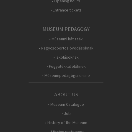
• Opening hours
• Entrance tickets
MUSEUM PEDAGOGY
• Múzeumi hátizsák
• Nagycsoportos óvodásoknak
• Iskolásoknak
• Fogyatékkal élőknek
• Múzeumpedagógia online
ABOUT US
• Museum Catalogue
• Job
• History of the Museum
• Mission statement