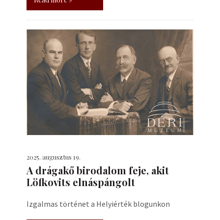
2025. augusztus 19.
A drágakő birodalom feje, akit
Löfkovits elnáspángolt
Izgalmas történet a Helyiérték blogunkon