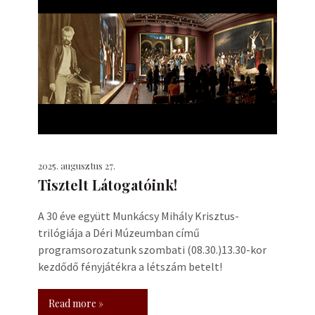
2025. augusztus 27.
Tisztelt Látogatóink!
A 30 éve együtt Munkácsy Mihály Krisztus-
trilógiája a Déri Múzeumban című
programsorozatunk szombati (08.30.)13.30-kor
kezdődő fényjátékra a létszám betelt!
Read more »