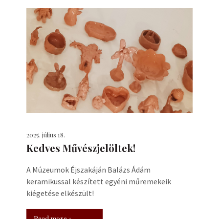
2025. július 18.
Kedves Művészjelöltek!
A Múzeumok Éjszakáján Balázs Ádám
keramikussal készített egyéni műremekeik
kiégetése elkészült!
Read more »