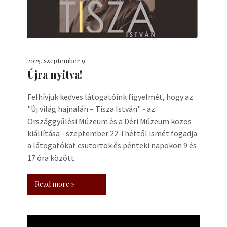
2025. szeptember 9.
Újra nyitva!
Felhívjuk kedves látogatóink figyelmét, hogy az
"Új világ hajnalán – Tisza István" - az
Országgyűlési Múzeum és a Déri Múzeum közös
kiállítása - szeptember 22-i héttől ismét fogadja
a látogatókat csütörtök és pénteki napokon 9 és
17 óra között.
Read more »