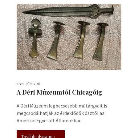
2022. július 28.
A Déri Múzeumtól Chicagóig
A Déri Múzeum legbecsesebb műtárgyait is
megcsodálhatják az érdeklődők ősztől az
Amerikai Egyesült Államokban.
Tovább olvasom »