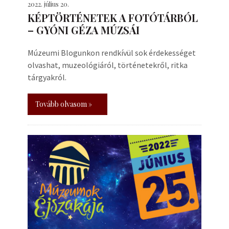
2022. július 20.
KÉPTÖRTÉNETEK A FOTÓTÁRBÓL
– GYÓNI GÉZA MÚZSÁI
Múzeumi Blogunkon rendkívül sok érdekességet
olvashat, muzeológiáról, történetekről, ritka
tárgyakról.
Tovább olvasom »