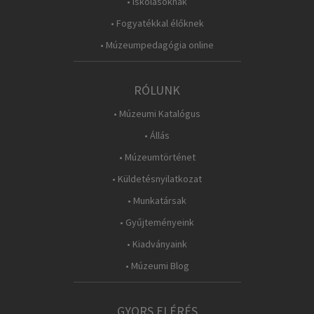
• Iskolásoknak
• Fogyatékkal élőknek
• Múzeumpedagógia online
RÓLUNK
• Múzeumi Katalógus
• Állás
• Múzeumtörténet
• Küldetésnyilatkozat
• Munkatársak
• Gyűjteményeink
• Kiadványaink
• Múzeumi Blog
GYORS ELÉRÉS