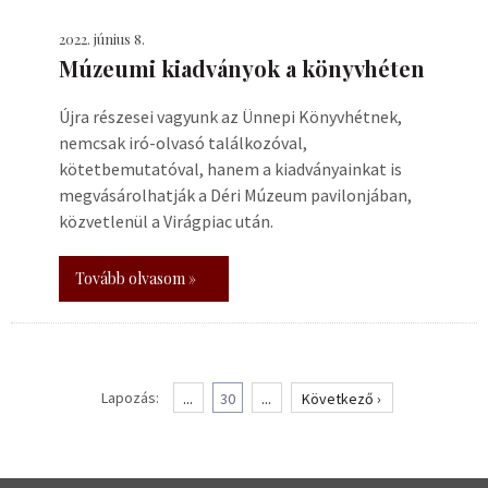
2022. június 8.
Múzeumi kiadványok a könyvhéten
Újra részesei vagyunk az Ünnepi Könyvhétnek,
nemcsak iró-olvasó találkozóval,
kötetbemutatóval, hanem a kiadványainkat is
megvásárolhatják a Déri Múzeum pavilonjában,
közvetlenül a Virágpiac után.
Tovább olvasom »
Lapozás:
...
30
...
Következő ›