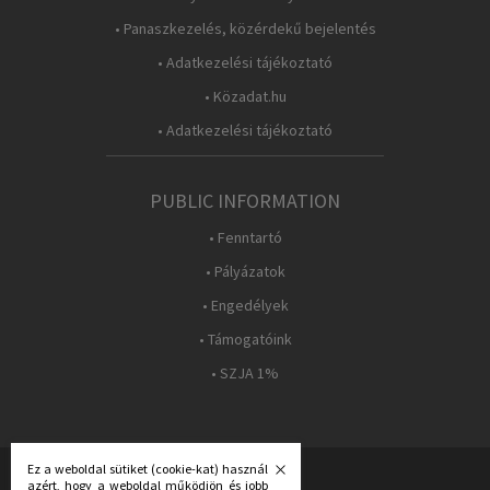
• Panaszkezelés, közérdekű bejelentés
• Adatkezelési tájékoztató
• Közadat.hu
• Adatkezelési tájékoztató
PUBLIC INFORMATION
• Fenntartó
• Pályázatok
• Engedélyek
• Támogatóink
• SZJA 1%
Ez a weboldal sütiket (cookie-kat) használ
azért, hogy a weboldal működjön és jobb
FOLLOW US: