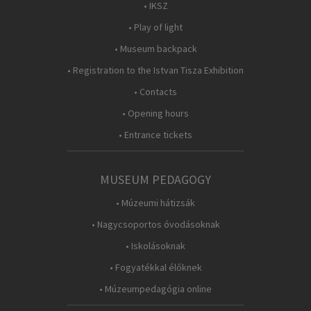
• IKSZ
• Play of light
• Museum backpack
• Registration to the Istvan Tisza Exhibition
• Contacts
• Opening hours
• Entrance tickets
MUSEUM PEDAGOGY
• Múzeumi hátizsák
• Nagycsoportos óvodásoknak
• Iskolásoknak
• Fogyatékkal élőknek
• Múzeumpedagógia online