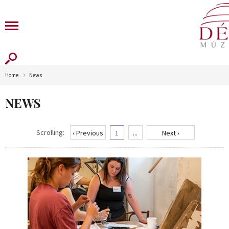
Home
News
NEWS
Scrolling:
‹ Previous
1
...
Next ›