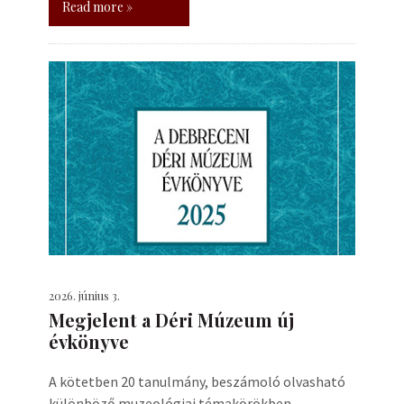
Read more »
2026. június 3.
Megjelent a Déri Múzeum új
évkönyve
A kötetben 20 tanulmány, beszámoló olvasható
különböző muzeológiai témakörökben.