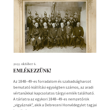
2022. október 6.
EMLÉKEZZÜNK!
Az 1848–49-es forradalom és szabadságharcot
bemutató kiállítási egységben számos, az aradi
vértanúkkal kapcsolatos tárgyi emlék található.
A tárlatra az egykori 1848–49-es nemzetőrök
„vigyáznak”, akik a Debreceni Honvédegylet tagjai