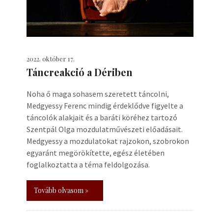
2022. október 17.
Táncreakció a Dériben
Noha ő maga sohasem szeretett táncolni,
Medgyessy Ferenc mindig érdeklődve figyelte a
táncolók alakjait és a baráti köréhez tartozó
Szentpál Olga mozdulatművészeti előadásait.
Medgyessy a mozdulatokat rajzokon, szobrokon
egyaránt megörökítette, egész életében
foglalkoztatta a téma feldolgozása.
Tovább olvasom »