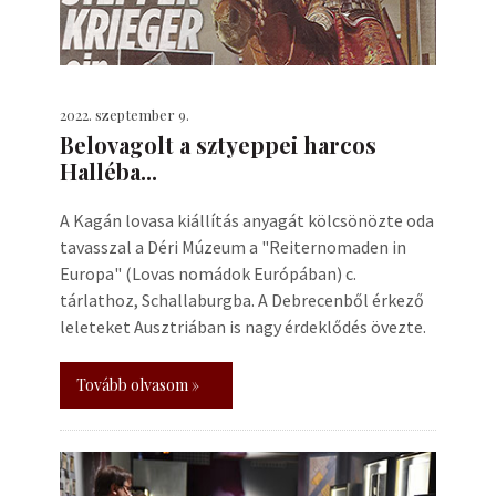
2022. szeptember 9.
Belovagolt a sztyeppei harcos
Halléba...
A Kagán lovasa kiállítás anyagát kölcsönözte oda
tavasszal a Déri Múzeum a "Reiternomaden in
Europa" (Lovas nomádok Európában) c.
tárlathoz, Schallaburgba. A Debrecenből érkező
leleteket Ausztriában is nagy érdeklődés övezte.
Tovább olvasom »