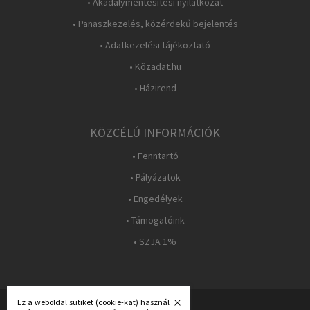
• Akadálymentesítési nyilatkozat
• Panaszkezelés, közérdekű bejelentés
• Adatkezelési tájékoztató
• Közadat.hu
• Házirend
KÖZCÉLÚ INFORMÁCIÓK
• Fenntartó
• Pályázatok
• Engedélyek
• Támogatóink
• SZJA 1%
Ez a weboldal sütiket (cookie-kat) használ