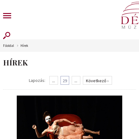
Főoldal
Hírek
HÍREK
Lapozás:
...
29
...
Következő ›