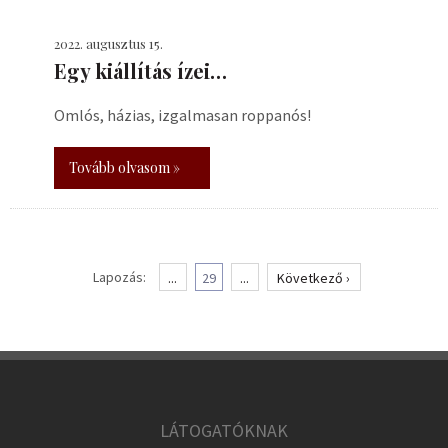
2022. augusztus 15.
Egy kiállítás ízei…
Omlós, házias, izgalmasan roppanós!
Tovább olvasom »
Lapozás:
...
29
...
Következő ›
LÁTOGATÓKNAK