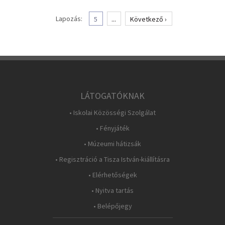
Lapozás:
5
...
Következő ›
LÁTOGATÓKNAK
• Iskolai Közösségi Szolgálat
• Fényjáték
• Múzeumi hátizsák
• Regisztráció a Tisza István-kiállításra
• Elérhetőségek
• Nyitva tartás
• Belépőjegy