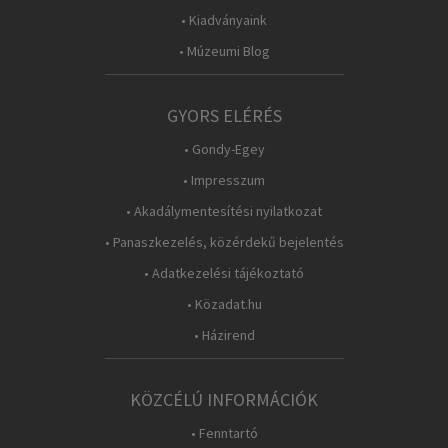
• Kiadványaink
• Múzeumi Blog
GYORS ELÉRÉS
• Gondy-Egey
• Impresszum
• Akadálymentesítési nyilatkozat
• Panaszkezelés, közérdekű bejelentés
• Adatkezelési tájékoztató
• Közadat.hu
• Házirend
KÖZCÉLÚ INFORMÁCIÓK
• Fenntartó