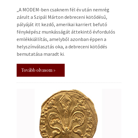
„A MODEM-ben csaknem fél év után nemrég
zárult a Szipál Márton debreceni kötődésű,
pályáját itt kezdő, amerikai karriert befutó
fényképész munkásságát áttekintő évfordulós
emlékkiállítás, amelyből azonban éppen a
helyszínválasztás oka, a debreceni kötődés
bemutatása maradt ki.
Tovább olvasom »