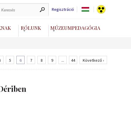
Regisztráció
KNAK
RÓLUNK
MÚZEUMPEDAGÓGIA
4
5
6
7
8
9
...
44
Következő ›
Dériben