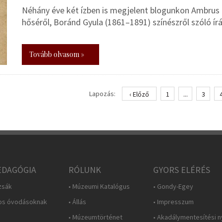
Néhány éve két ízben is megjelent blogunkon Ambrus 
hőséről, Boránd Gyula (1861–1891) színészről szóló ír
Tovább olvasom »
Lapozás:
‹ Előző
1
...
3
DAGÓGIA
RÓLUNK
GYORS ELÉRÉS
zsák
• Múzeumi Katalógus
• Gondy-Egey
os óvodásoknak
• Állás
• Impresszum
• Múzeumtörténet
• Akadálymentesítési n