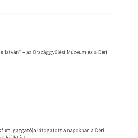
sza István" – az Országgyűlési Múzeum és a Déri
furt igazgatója látogatott a napokban a Déri
 kiállítást.