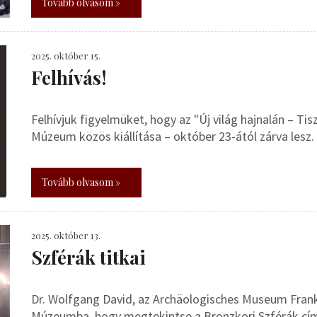
Tovább olvasom »
2025. október 15.
Felhívás!
Felhívjuk figyelmüket, hogy az "Új világ hajnalán – Ti
Múzeum közös kiállítása – október 23-ától zárva lesz.
Tovább olvasom »
2025. október 13.
Szférák titkai
Dr. Wolfgang David, az Archäologisches Museum Frank
Múzeumba, hogy megtekintse a Bronzkori Szférák című