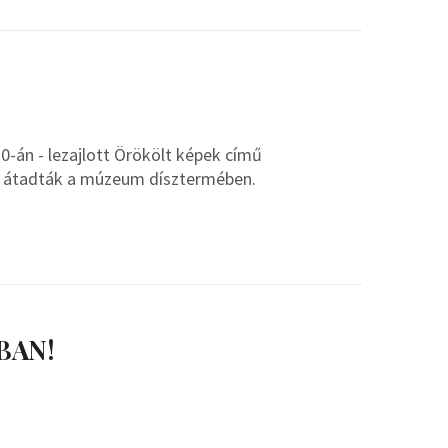
0-án - lezajlott Örökölt képek című
s átadták a múzeum dísztermében.
BAN!