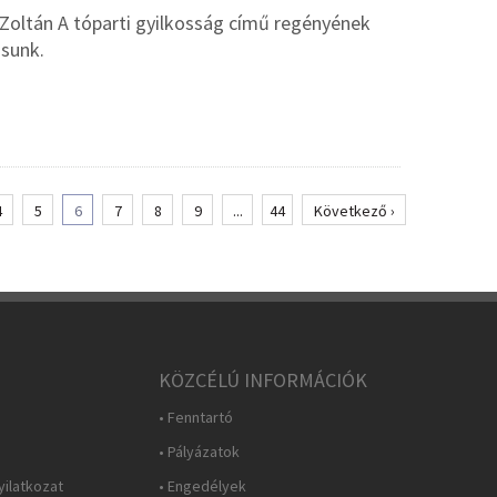
Zoltán A tóparti gyilkosság című regényének
ásunk.
4
5
6
7
8
9
...
44
Következő ›
KÖZCÉLÚ INFORMÁCIÓK
• Fenntartó
• Pályázatok
yilatkozat
• Engedélyek