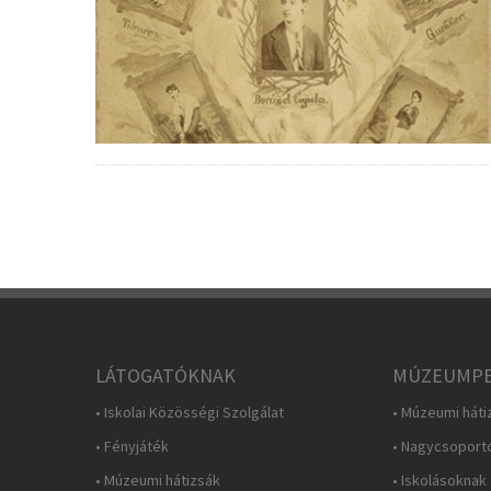
LÁTOGATÓKNAK
MÚZEUMPE
• Iskolai Közösségi Szolgálat
• Múzeumi háti
• Fényjáték
• Nagycsoport
• Múzeumi hátizsák
• Iskolásoknak