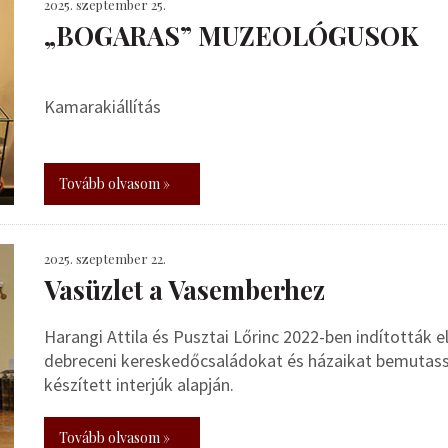
2025. szeptember 25.
„BOGARAS” MUZEOLÓGUSOK
Kamarakiállítás
Tovább olvasom »
2025. szeptember 22.
Vasüzlet a Vasemberhez
Harangi Attila és Pusztai Lőrinc 2022-ben indították el
debreceni kereskedőcsaládokat és házaikat bemutass
készített interjúk alapján.
Tovább olvasom »