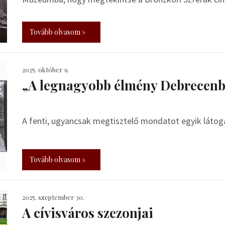
Tovább olvasom »
2025. október 9.
„A legnagyobb élmény Debrecen
A fenti, ugyancsak megtisztelő mondatot egyik látog
Tovább olvasom »
2025. szeptember 30.
A cívisváros szezonjai