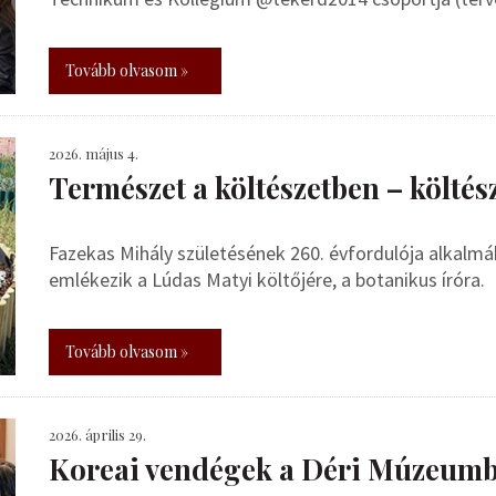
Tovább olvasom »
2026. május 4.
Természet a költészetben – költés
Fazekas Mihály születésének 260. évfordulója alkal
emlékezik a Lúdas Matyi költőjére, a botanikus íróra.
Tovább olvasom »
2026. április 29.
Koreai vendégek a Déri Múzeum