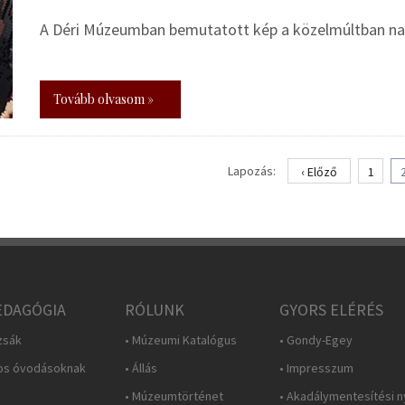
A Déri Múzeumban bemutatott kép a közelmúltban nag
Tovább olvasom »
Lapozás:
‹ Előző
1
DAGÓGIA
RÓLUNK
GYORS ELÉRÉS
zsák
• Múzeumi Katalógus
• Gondy-Egey
os óvodásoknak
• Állás
• Impresszum
• Múzeumtörténet
• Akadálymentesítési n