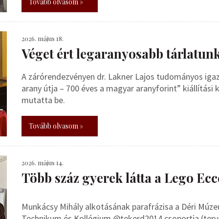
Tovább olvasom »
2026. május 18.
Véget ért legaranyosabb tárlatun
A zárórendezvényen dr. Lakner Lajos tudományos iga
arany útja – 700 éves a magyar aranyforint” kiállítás
mutatta be.
Tovább olvasom »
2026. május 14.
Több száz gyerek látta a Lego E
Munkácsy Mihály alkotásának parafrázisa a Déri Múze
Technikum és Kollégium @tekerd2014 csoportja (terve