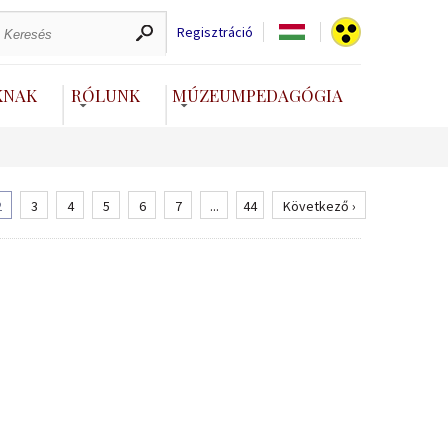
Regisztráció
KNAK
RÓLUNK
MÚZEUMPEDAGÓGIA
2
3
4
5
6
7
...
44
Következő ›