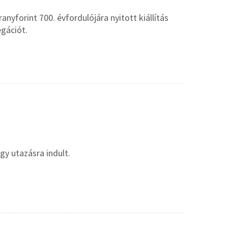
nyforint 700. évfordulójára nyitott kiállítás
gációt.
y utazásra indult.