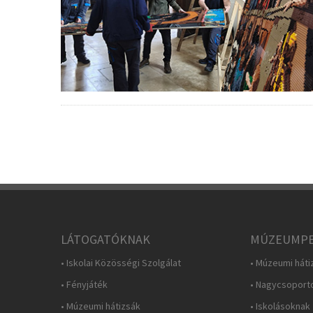
LÁTOGATÓKNAK
MÚZEUMPE
• Iskolai Közösségi Szolgálat
• Múzeumi háti
• Fényjáték
• Nagycsoport
• Múzeumi hátizsák
• Iskolásoknak