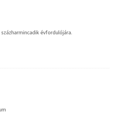
százharmincadik évfordulójára.
eum