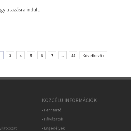
y utazásra indult.
2
3
4
5
6
7
...
44
Következő ›
KÖZCÉLÚ INFORMÁCIÓK
• Fenntartó
• Pályázatok
yilatkozat
• Engedélyek