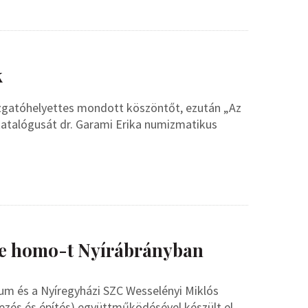
k
zgatóhelyettes mondott köszöntőt, ezután „Az
i katalógusát dr. Garami Erika numizmatikus
cce homo-t Nyírábrányban
um és a Nyíregyházi SZC Wesselényi Miklós
zés és építés) együttműködésével készült el.