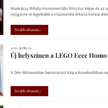
Munkácsy Mihály monumentális Krisztus képei és az ara
nyűgözte le leginkább a múzeumba érkező koreai dele
Tovább olvasom »
2026. április 20.
Új helyszínen a LEGO Ecce Homo
A Déri Múzeumban bemutatott kép a közelmúltban nag
Tovább olvasom »