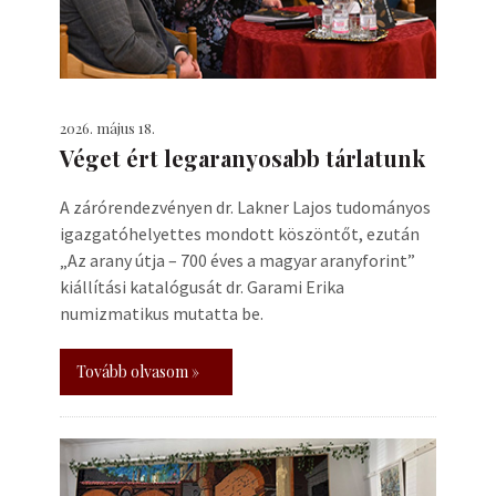
2026. május 18.
Véget ért legaranyosabb tárlatunk
A zárórendezvényen dr. Lakner Lajos tudományos
igazgatóhelyettes mondott köszöntőt, ezután
„Az arany útja – 700 éves a magyar aranyforint”
kiállítási katalógusát dr. Garami Erika
numizmatikus mutatta be.
Tovább olvasom »