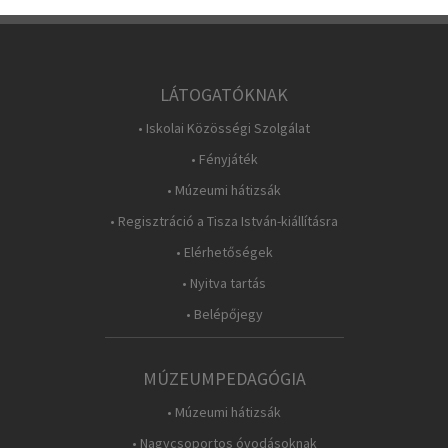
LÁTOGATÓKNAK
• Iskolai Közösségi Szolgálat
• Fényjáték
• Múzeumi hátizsák
• Regisztráció a Tisza István-kiállításra
• Elérhetőségek
• Nyitva tartás
• Belépőjegy
MÚZEUMPEDAGÓGIA
• Múzeumi hátizsák
• Nagycsoportos óvodásoknak