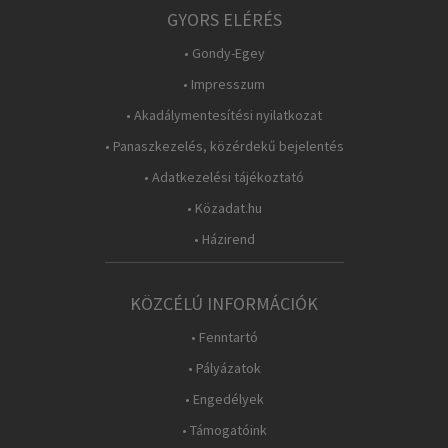
GYORS ELÉRÉS
• Gondy-Egey
• Impresszum
• Akadálymentesítési nyilatkozat
• Panaszkezelés, közérdekű bejelentés
• Adatkezelési tájékoztató
• Közadat.hu
• Házirend
KÖZCÉLÚ INFORMÁCIÓK
• Fenntartó
• Pályázatok
• Engedélyek
• Támogatóink