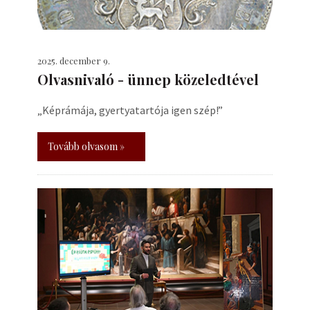
2025. december 9.
Olvasnivaló - ünnep közeledtével
„Képrámája, gyertyatartója igen szép!”
Tovább olvasom »