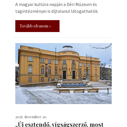
A magyar kultúra napján a Déri Múzeum és
tagintézményei is díjtalanul látogathatók.
Tovább olvasom »
2025. december 30.
„Új esztendő, vígságszerző, most