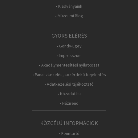
• Kiadványaink
• Múzeumi Blog
GYORS ELÉRÉS
• Gondy-Egey
• Impresszum
• Akadálymentesítési nyilatkozat
• Panaszkezelés, közérdekű bejelentés
• Adatkezelési tájékoztató
• Közadat.hu
• Házirend
KÖZCÉLÚ INFORMÁCIÓK
• Fenntartó