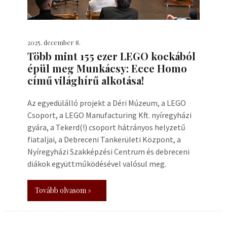
2025. december 8.
Több mint 155 ezer LEGO kockából
épül meg Munkácsy: Ecce Homo
című világhírű alkotása!
Az egyedülálló projekt a Déri Múzeum, a LEGO
Csoport, a LEGO Manufacturing Kft. nyíregyházi
gyára, a Tekerd(!) csoport hátrányos helyzetű
fiataljai, a Debreceni Tankerületi Központ, a
Nyíregyházi Szakképzési Centrum és debreceni
diákok együttműködésével valósul meg.
Tovább olvasom »