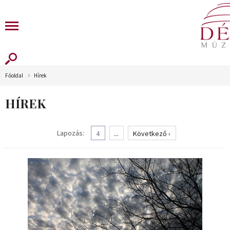
Főoldal
Hírek
HÍREK
Lapozás:
4
...
Következő ›