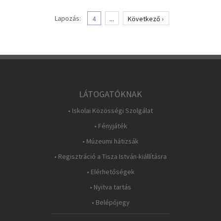
Lapozás:
4
...
Következő ›
LÁTOGATÓKNAK
• Iskolai Közösségi Szolgálat
• Fényjáték
• Múzeumi hátizsák
• Regisztráció a Tisza István-kiállításra
• Elérhetőségek
• Nyitva tartás
• Belépőjegy