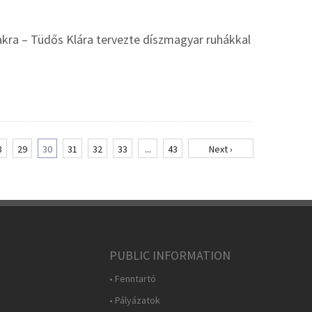
akra – Tüdős Klára tervezte díszmagyar ruhákkal
8
29
30
31
32
33
...
43
Next ›
PUBLIC INFORMATION
• Fenntartó
• Pályázatok