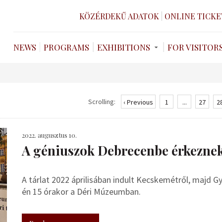
KÖZÉRDEKŰ ADATOK
ONLINE TICKE
NEWS
PROGRAMS
EXHIBITIONS
FOR VISITOR
Scrolling:
‹ Previous
1
...
27
2
2022. augusztus 10.
A géniuszok Debrecenbe érkezne
A tárlat 2022 áprilisában indult Kecskemétről, majd 
én 15 órakor a Déri Múzeumban.