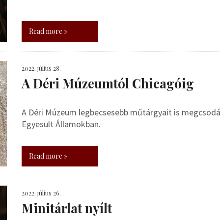
Read more »
2022. július 28.
A Déri Múzeumtól Chicagóig
A Déri Múzeum legbecsesebb műtárgyait is megcsodál
Egyesült Államokban.
Read more »
2022. július 26.
Minitárlat nyílt