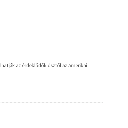
hatják az érdeklődők ősztől az Amerikai