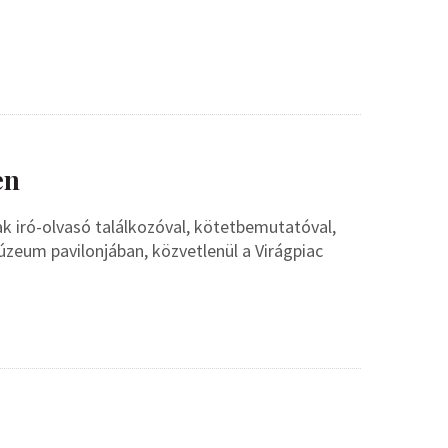
en
k iró-olvasó találkozóval, kötetbemutatóval,
zeum pavilonjában, közvetlenül a Virágpiac