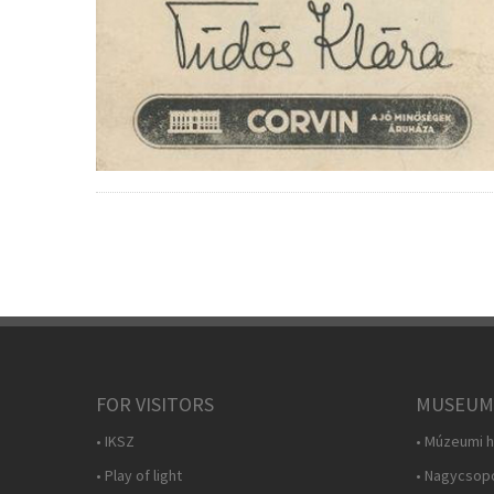
FOR VISITORS
MUSEUM
• IKSZ
• Múzeumi h
• Play of light
• Nagycsop