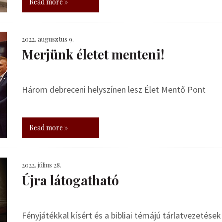
Read more »
2022. augusztus 9.
Merjünk életet menteni!
Három debreceni helyszínen lesz Élet Mentő Pont
Read more »
2022. július 28.
Újra látogatható
Fényjátékkal kísért és a bibliai témájú tárlatvezeté