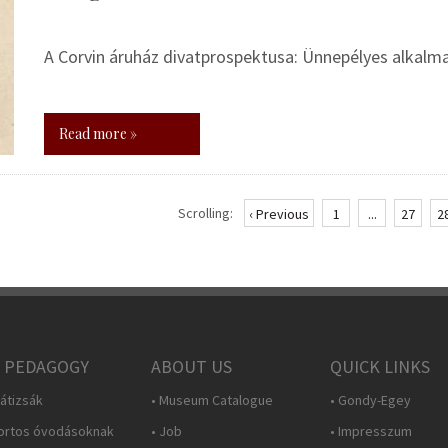
A Corvin áruház divatprospektusa: Ünnepélyes alkalm
Read more »
Scrolling:
‹ Previous
1
...
27
2
 PEDAGOGY
ABOUT US
QUICK LINKS
átizsák
• Museum Catalogue
• Gondy-Egey
ortos óvodásoknak
• Job
• Impresszum