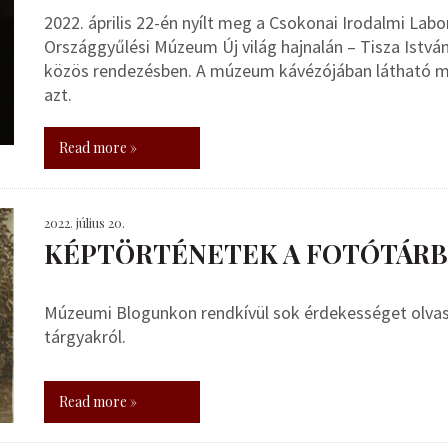
2022. április 22-én nyílt meg a Csokonai Irodalmi Labor
Országgyűlési Múzeum Új világ hajnalán – Tisza Istvá
közös rendezésben. A múzeum kávézójában látható mini
azt.
Read more »
2022. július 20.
KÉPTÖRTÉNETEK A FOTÓTÁRBÓ
Múzeumi Blogunkon rendkívül sok érdekességet olvash
tárgyakról.
Read more »