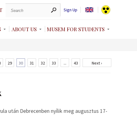
T
Sign Up
S
ABOUT US
MUSEM FOR STUDENTS
8
29
30
31
32
33
...
43
Next ›
k
Gyula után Debrecenben nyílik meg augusztus 17-