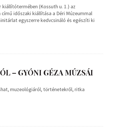
 kiállítótermében (Kossuth u. 1.) az
n című időszaki kiállítása a Déri Múzeummal
tárlat egyszerre kedvcsináló és egészíti ki
L – GYÓNI GÉZA MÚZSÁI
at, muzeológiáról, történetekről, ritka