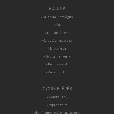
RÓLUNK
• Múzeumi Katalógus
• Állás
• Múzeumtörténet
• Küldetésnyilatkozat
• Munkatársak
• Gyűjteményeink
• Kiadványaink
• Múzeumi Blog
GYORS ELÉRÉS
• Gondy-Egey
• Impresszum
• Akadálymentesítési nyilatkozat