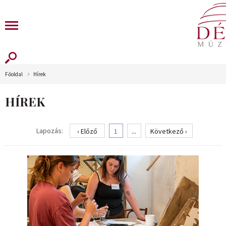
Főoldal
Hírek
HÍREK
Lapozás:
‹ Előző
1
...
Következő ›