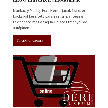
Munkácsy Mihály: Ecce Homo-jának 155 ezer
kockából készített parafrázisa nyár végéig
tekinthető meg az Aqua-Palace Élményfürdő
aulájában.
Tovább olvasom »