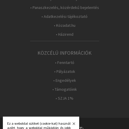
• Panaszkezelés, közérdekű bejelentés
• Adatkezelési tájékoztató
• Közadat.hu
• Házirend
KÖZCÉLÚ INFORMÁCIÓK
• Fenntartó
• Pályázatok
• Engedélyek
• Támogatóink
• SZJA 1%
Ez a weboldal sütiket (cookie-kat) használ
azért, hogy a weboldal működjön és jobb
KÖVESS MINKET: