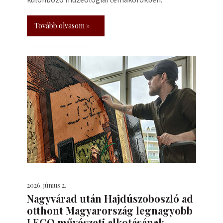
Tovább olvasom »
2026. június 2.
Nagyvárad után Hajdúszoboszló ad
otthont Magyarország legnagyobb
LEGO művészeti alkotásának