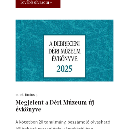
Tovább olvasom »
2026. június 3.
Megjelent a Déri Múzeum új
évkönyve
A kötetben 20 tanulmány, beszámoló olvasható
különböző muzeológiai témakörökben.