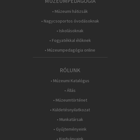
MÚZEUMPEDAGÓGIA
• Múzeumi hátizsák
• Nagycsoportos óvodásoknak
• Iskolásoknak
• Fogyatékkal élőknek
• Múzeumpedagógia online
RÓLUNK
• Múzeumi Katalógus
• Állás
• Múzeumtörténet
• Küldetésnyilatkozat
• Munkatársak
• Gyűjteményeink
• Kiadványaink