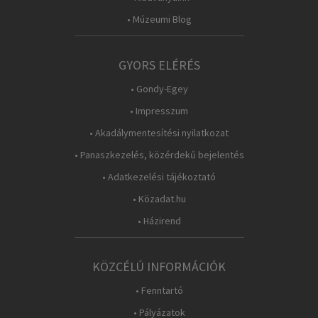
• Múzeumi Blog
GYORS ELÉRÉS
• Gondy-Egey
• Impresszum
• Akadálymentesítési nyilatkozat
• Panaszkezelés, közérdekű bejelentés
• Adatkezelési tájékoztató
• Közadat.hu
• Házirend
KÖZCÉLÚ INFORMÁCIÓK
• Fenntartó
• Pályázatok