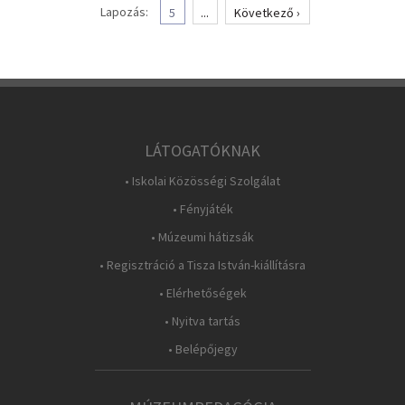
Lapozás:
5
...
Következő ›
LÁTOGATÓKNAK
• Iskolai Közösségi Szolgálat
• Fényjáték
• Múzeumi hátizsák
• Regisztráció a Tisza István-kiállításra
• Elérhetőségek
• Nyitva tartás
• Belépőjegy