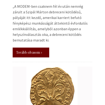
„A MODEM-ben csaknem fél év után nemrég
zárult a Szipál Márton debreceni kötődésű,
pályáját itt kezdő, amerikai karriert befutó
fényképész munkásságát áttekintő évfordulós
emlékkiállítás, amelyből azonban éppen a
helyszínválasztás oka, a debreceni kötődés
bemutatása maradt ki.
Tovább olvasom »