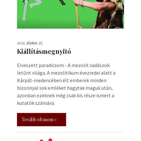
2021. június 25.
Kiállításmegnyitó
Elveszett paradicsom - A mezolit vadászok
letűnt világa. A mezolitikum évezredei alatt a
Kárpát-medencében élt emberek minden
bizonnyal sok emléket hagytak maguk után,
azonban ezeknek még csak kis része ismert a
kutatók számára.
Tovább olvasom »