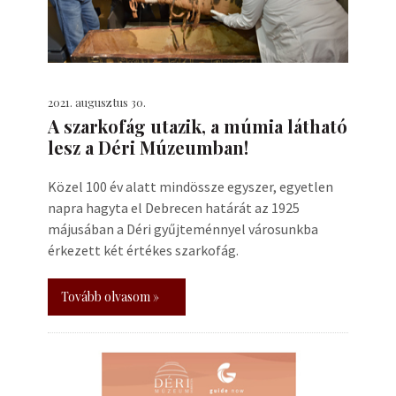
2021. augusztus 30.
A szarkofág utazik, a múmia látható
lesz a Déri Múzeumban!
Közel 100 év alatt mindössze egyszer, egyetlen
napra hagyta el Debrecen határát az 1925
májusában a Déri gyűjteménnyel városunkba
érkezett két értékes szarkofág.
Tovább olvasom »