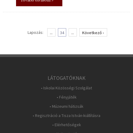
Lapozás:
...
34
...
Következő ›
LÁTOGATÓKNAK
• Iskolai Közösségi Szolgálat
• Fényjáték
• Múzeumi hátizsák
• Regisztráció a Tisza István-kiállításra
• Elérhetőségek