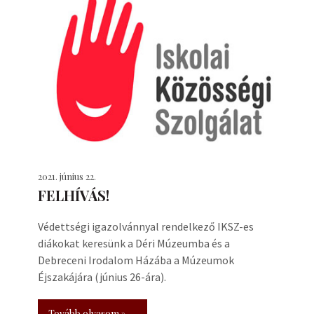
2021. június 22.
FELHÍVÁS!
Védettségi igazolvánnyal rendelkező IKSZ-es
diákokat keresünk a Déri Múzeumba és a
Debreceni Irodalom Házába a Múzeumok
Éjszakájára (június 26-ára).
Tovább olvasom »