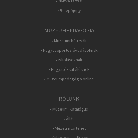
• Nyitva tartás
• Belépőjegy
MÚZEUMPEDAGÓGIA
• Múzeumi hátizsák
• Nagycsoportos óvodásoknak
• Iskolásoknak
• Fogyatékkal élőknek
• Múzeumpedagógia online
RÓLUNK
• Múzeumi Katalógus
• Állás
• Múzeumtörténet
• Küldetésnyilatkozat