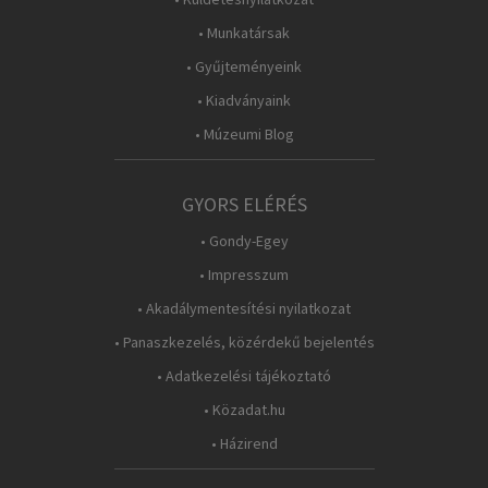
• Munkatársak
• Gyűjteményeink
• Kiadványaink
• Múzeumi Blog
GYORS ELÉRÉS
• Gondy-Egey
• Impresszum
• Akadálymentesítési nyilatkozat
• Panaszkezelés, közérdekű bejelentés
• Adatkezelési tájékoztató
• Közadat.hu
• Házirend