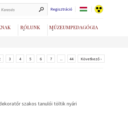
Regisztráció
KNAK
RÓLUNK
MÚZEUMPEDAGÓGIA
2
3
4
5
6
7
...
44
Következő ›
koratőr szakos tanulói töltik nyári