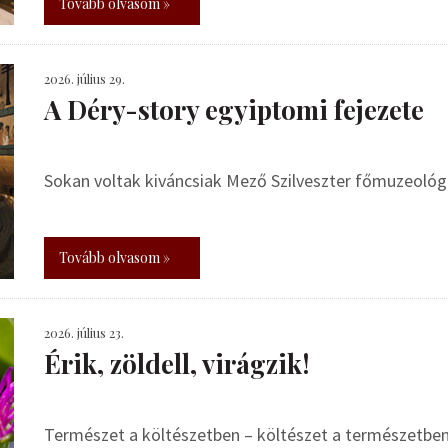
Tovább olvasom »
2026. július 29.
A Déry-story egyiptomi fejezete
Sokan voltak kiváncsiak Mező Szilveszter főmuzeoló
Tovább olvasom »
2026. július 23.
Érik, zöldell, virágzik!
Természet a költészetben – költészet a természetbe