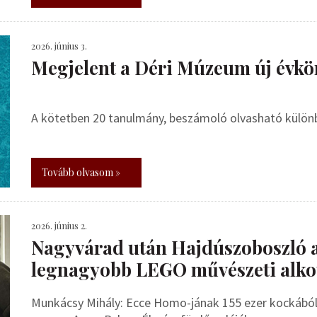
2026. június 3.
Megjelent a Déri Múzeum új évkö
A kötetben 20 tanulmány, beszámoló olvasható külö
Tovább olvasom »
2026. június 2.
Nagyvárad után Hajdúszoboszló 
legnagyobb LEGO művészeti alko
Munkácsy Mihály: Ecce Homo-jának 155 ezer kockából 