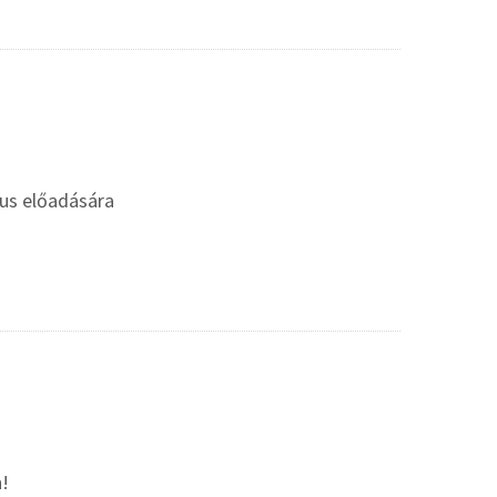
gus előadására
n!