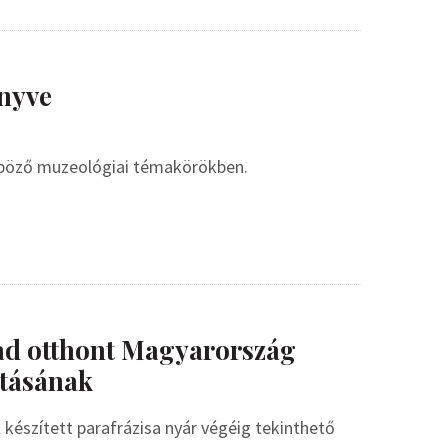
nyve
nböző muzeológiai témakörökben.
ad otthont Magyarország
tásának
készített parafrázisa nyár végéig tekinthető