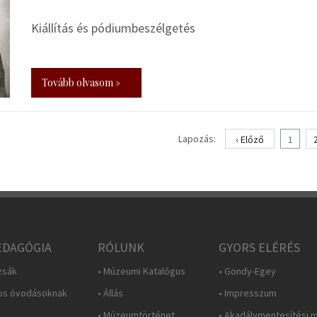
Kiállítás és pódiumbeszélgetés
Tovább olvasom »
Lapozás:
‹ Előző
1
DAGÓGIA
RÓLUNK
GYORS ELÉRÉS
zsák
• Múzeumi Katalógus
• Gondy-Egey
os óvodásoknak
• Állás
• Impresszum
• Múzeumtörténet
• Akadálymentesítési n