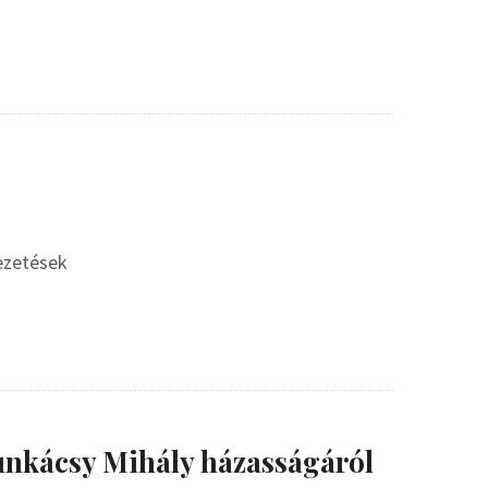
vezetések
nkácsy Mihály házasságáról