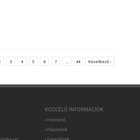
2
3
4
5
6
7
...
44
Következő ›
KÖZCÉLÚ INFORMÁCIÓK
• Fenntartó
• Pályázatok
yilatkozat
• Engedélyek