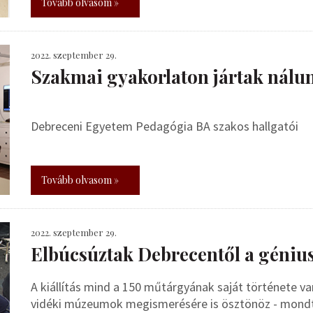
Tovább olvasom »
2022. szeptember 29.
Szakmai gyakorlaton jártak nálu
Debreceni Egyetem Pedagógia BA szakos hallgatói
Tovább olvasom »
2022. szeptember 29.
Elbúcsúztak Debrecentől a géniu
A kiállítás mind a 150 műtárgyának saját története va
vidéki múzeumok megismerésére is ösztönöz - mondta