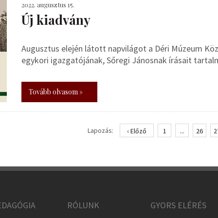
2022. augusztus 15.
Új kiadvány
Augusztus elején látott napvilágot a Déri Múzeum K
egykori igazgatójának, Sőregi Jánosnak írásait tartal
Tovább olvasom »
Lapozás:
‹ Előző
1
...
26
2
DAGÓGIA
RÓLUNK
GYORS ELÉRÉS