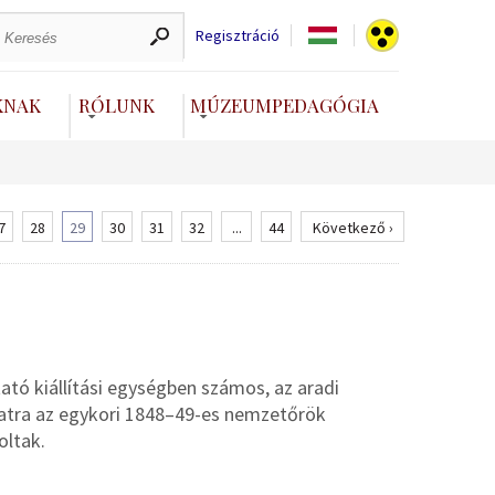
Regisztráció
KNAK
RÓLUNK
MÚZEUMPEDAGÓGIA
7
28
29
30
31
32
...
44
Következő ›
ó kiállítási egységben számos, az aradi
rlatra az egykori 1848–49-es nemzetőrök
oltak.