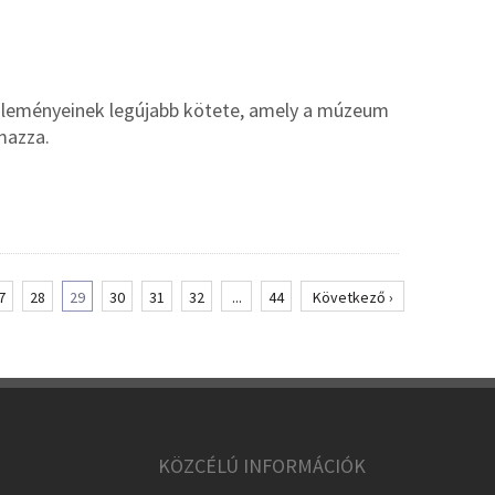
özleményeinek legújabb kötete, amely a múzeum
mazza.
7
28
29
30
31
32
...
44
Következő ›
KÖZCÉLÚ INFORMÁCIÓK