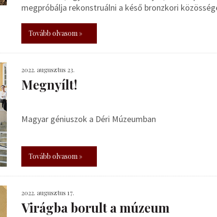
megpróbálja rekonstruálni a késő bronzkori közösség
Tovább olvasom »
2022. augusztus 23.
Megnyílt!
Magyar géniuszok a Déri Múzeumban
Tovább olvasom »
2022. augusztus 17.
Virágba borult a múzeum