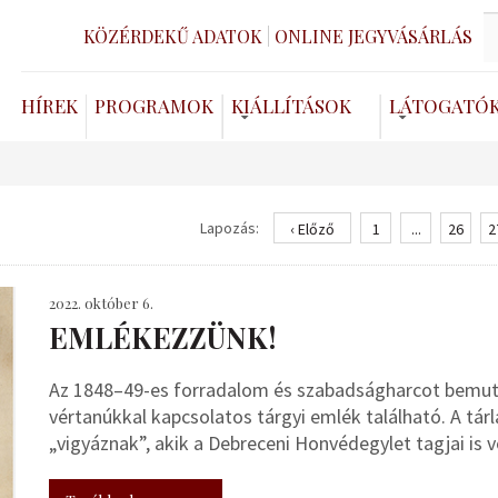
KÖZÉRDEKŰ ADATOK
ONLINE JEGYVÁSÁRLÁS
HÍREK
PROGRAMOK
KIÁLLÍTÁSOK
LÁTOGATÓ
Lapozás:
‹ Előző
1
...
26
2
2022. október 6.
EMLÉKEZZÜNK!
Az 1848–49-es forradalom és szabadságharcot bemutat
vértanúkkal kapcsolatos tárgyi emlék található. A tá
„vigyáznak”, akik a Debreceni Honvédegylet tagjai is v