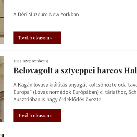
A Déri Múzeum New Yorkban
Tovább olvasom »
2022. szeptember 9.
Belovagolt a sztyeppei harcos Hall
A Kagán lovasa kiállítás anyagát kölcsönözte oda ta
Europa" (Lovas nomádok Európában) c. tárlathoz, Scha
Ausztriában is nagy érdeklődés övezte.
Tovább olvasom »