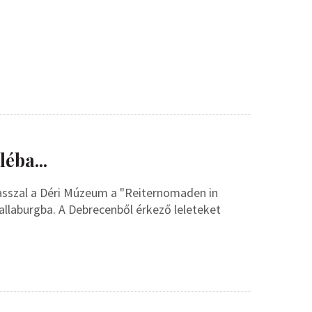
éba...
vasszal a Déri Múzeum a "Reiternomaden in
llaburgba. A Debrecenből érkező leleteket