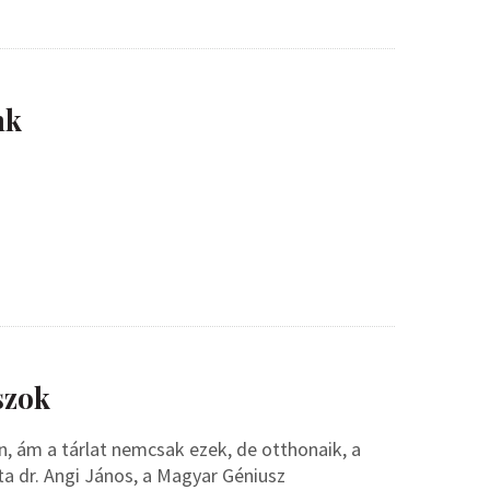
nk
szok
n, ám a tárlat nemcsak ezek, de otthonaik, a
 dr. Angi János, a Magyar Géniusz