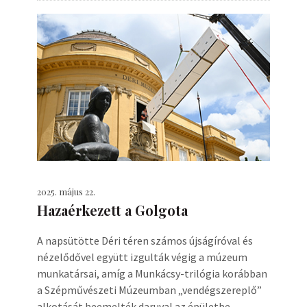
2025. május 22.
Hazaérkezett a Golgota
A napsütötte Déri téren számos újságíróval és
nézelődővel együtt izgulták végig a múzeum
munkatársai, amíg a Munkácsy-trilógia korábban
a Szépművészeti Múzeumban „vendégszereplő”
alkotását beemelték daruval az épületbe.