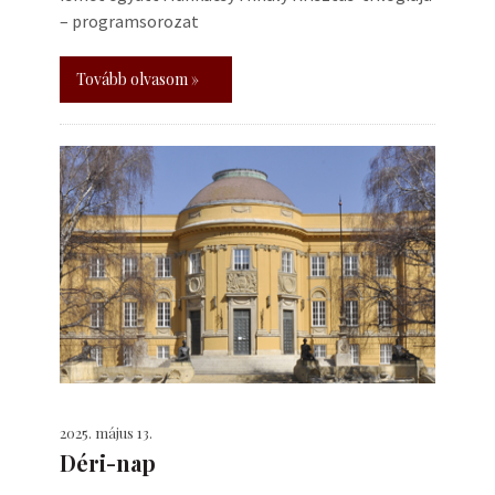
– programsorozat
Tovább olvasom »
2025. május 13.
Déri-nap