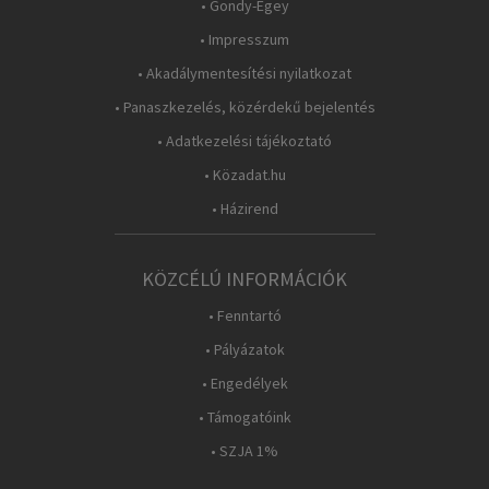
• Gondy-Egey
• Impresszum
• Akadálymentesítési nyilatkozat
• Panaszkezelés, közérdekű bejelentés
• Adatkezelési tájékoztató
• Közadat.hu
• Házirend
KÖZCÉLÚ INFORMÁCIÓK
• Fenntartó
• Pályázatok
• Engedélyek
• Támogatóink
• SZJA 1%