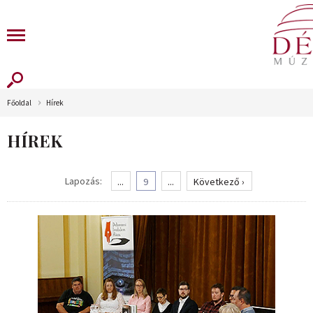
Főoldal
Hírek
HÍREK
Lapozás:
...
9
...
Következő ›