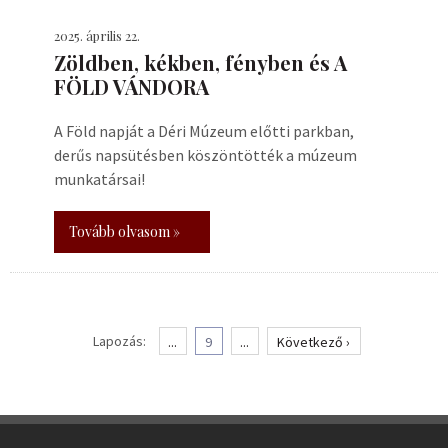
2025. április 22.
Zöldben, kékben, fényben és A
FÖLD VÁNDORA
A Föld napját a Déri Múzeum előtti parkban,
derűs napsütésben köszöntötték a múzeum
munkatársai!
Tovább olvasom »
Lapozás:
...
9
...
Következő ›