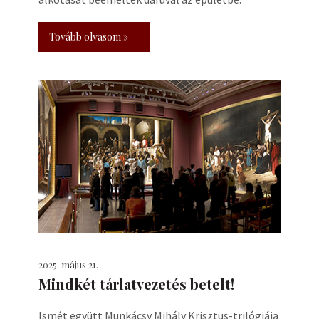
Tovább olvasom »
2025. május 21.
Mindkét tárlatvezetés betelt!
Ismét együtt Munkácsy Mihály Krisztus-trilógiája