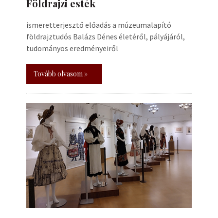
Földrajzi esték
ismeretterjesztő előadás a múzeumalapító
földrajztudós Balázs Dénes életéről, pályájáról,
tudományos eredményeiről
Tovább olvasom »