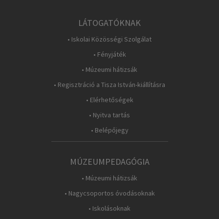
LÁTOGATÓKNAK
• Iskolai Közösségi Szolgálat
• Fényjáték
• Múzeumi hátizsák
• Regisztráció a Tisza István-kiállításra
• Elérhetőségek
• Nyitva tartás
• Belépőjegy
MÚZEUMPEDAGÓGIA
• Múzeumi hátizsák
• Nagycsoportos óvodásoknak
• Iskolásoknak