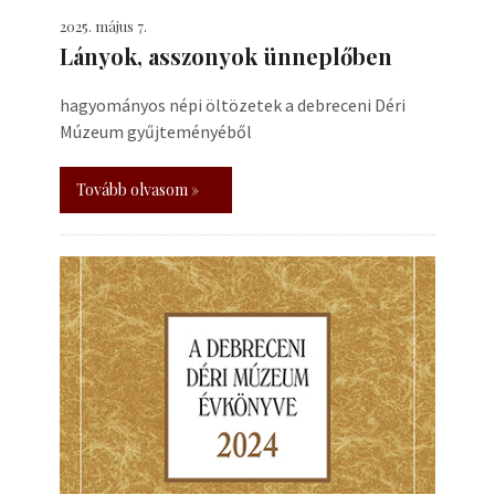
2025. május 7.
Lányok, asszonyok ünneplőben
hagyományos népi öltözetek a debreceni Déri
Múzeum gyűjteményéből
Tovább olvasom »