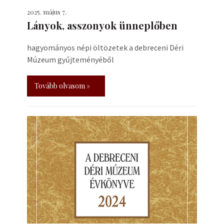
2025. május 7.
Lányok, asszonyok ünneplőben
hagyományos népi öltözetek a debreceni Déri
Múzeum gyűjteményéből
Tovább olvasom »