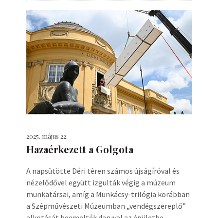
2025. május 22.
Hazaérkezett a Golgota
A napsütötte Déri téren számos újságíróval és
nézelődővel együtt izgulták végig a múzeum
munkatársai, amíg a Munkácsy-trilógia korábban
a Szépművészeti Múzeumban „vendégszereplő”
alkotását beemelték daruval az épületbe.