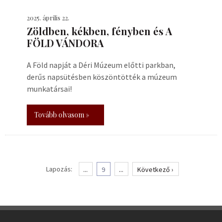
2025. április 22.
Zöldben, kékben, fényben és A
FÖLD VÁNDORA
A Föld napját a Déri Múzeum előtti parkban,
derűs napsütésben köszöntötték a múzeum
munkatársai!
Tovább olvasom »
Lapozás:
...
9
...
Következő ›