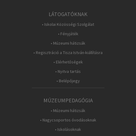
LÁTOGATÓKNAK
• Iskolai Közösségi Szolgálat
• Fényjáték
• Múzeumi hátizsák
• Regisztráció a Tisza István-kiállításra
• Elérhetőségek
• Nyitva tartás
• Belépőjegy
MÚZEUMPEDAGÓGIA
• Múzeumi hátizsák
• Nagycsoportos óvodásoknak
• Iskolásoknak