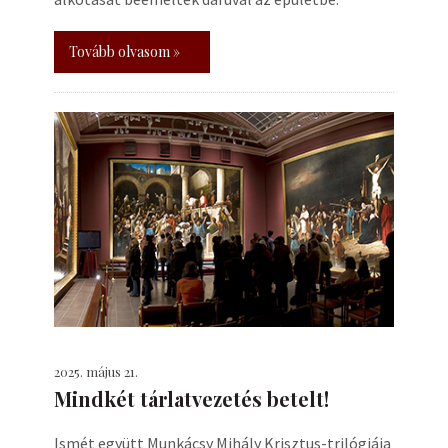
Tovább olvasom »
2025. május 21.
Mindkét tárlatvezetés betelt!
Ismét együtt Munkácsy Mihály Krisztus-trilógiája