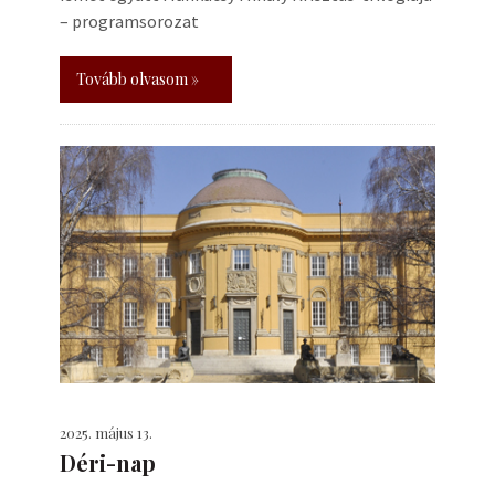
– programsorozat
Tovább olvasom »
2025. május 13.
Déri-nap