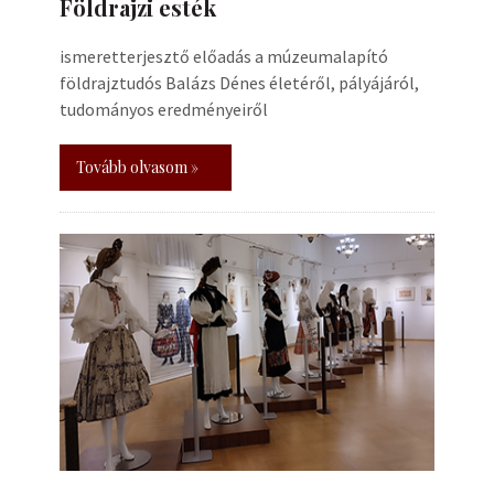
Földrajzi esték
ismeretterjesztő előadás a múzeumalapító
földrajztudós Balázs Dénes életéről, pályájáról,
tudományos eredményeiről
Tovább olvasom »