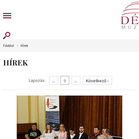
Főoldal
Hírek
HÍREK
Lapozás:
...
9
...
Következő ›