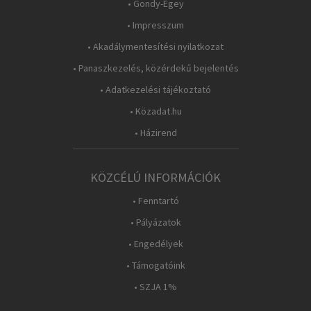
• Gondy-Egey
• Impresszum
• Akadálymentesítési nyilatkozat
• Panaszkezelés, közérdekű bejelentés
• Adatkezelési tájékoztató
• Közadat.hu
• Házirend
KÖZCÉLÚ INFORMÁCIÓK
• Fenntartó
• Pályázatok
• Engedélyek
• Támogatóink
• SZJA 1%