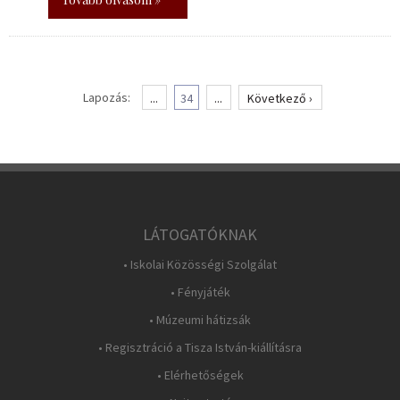
Lapozás:
...
34
...
Következő ›
LÁTOGATÓKNAK
• Iskolai Közösségi Szolgálat
• Fényjáték
• Múzeumi hátizsák
• Regisztráció a Tisza István-kiállításra
• Elérhetőségek