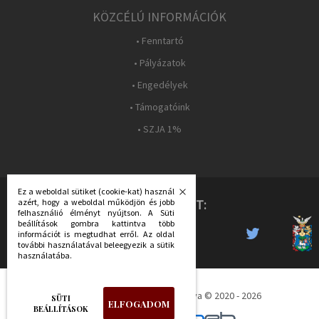
KÖZCÉLÚ INFORMÁCIÓK
• Fenntartó
• Pályázatok
• Engedélyek
• Támogatóink
• SZJA 1%
Ez a weboldal sütiket (cookie-kat) használ
azért, hogy a weboldal működjön és jobb
KÖVESS MINKET:
felhasználió élményt nyújtson. A Süti
beállítások gombra kattintva több
információt is megtudhat erről. Az oldal
további használatával beleegyezik a sütik
használatába.
Déri Múzeum - Minden jog fenntartva © 2020 - 2026
SÜTI
ELFOGADOM
BEÁLLÍTÁSOK