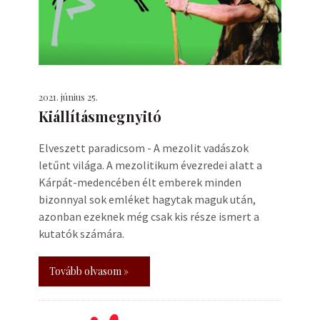
2021. június 25.
Kiállításmegnyitó
Elveszett paradicsom - A mezolit vadászok
letűnt világa. A mezolitikum évezredei alatt a
Kárpát-medencében élt emberek minden
bizonnyal sok emléket hagytak maguk után,
azonban ezeknek még csak kis része ismert a
kutatók számára.
Tovább olvasom »