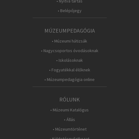
• Nyitva tartás
• Belépőjegy
MÚZEUMPEDAGÓGIA
• Múzeumi hátizsák
• Nagycsoportos óvodásoknak
• Iskolásoknak
• Fogyatékkal élőknek
• Múzeumpedagógia online
RÓLUNK
• Múzeumi Katalógus
• Állás
• Múzeumtörténet
• Küldetésnyilatkozat