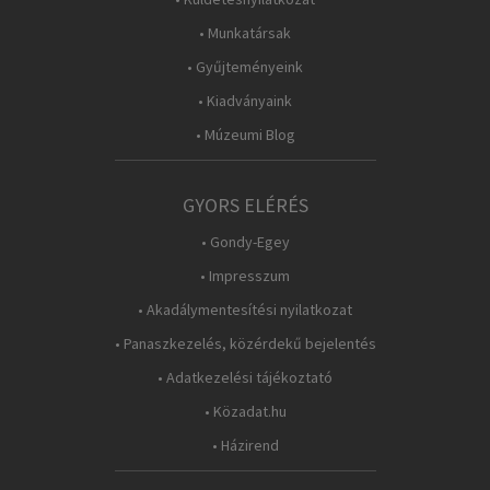
• Munkatársak
• Gyűjteményeink
• Kiadványaink
• Múzeumi Blog
GYORS ELÉRÉS
• Gondy-Egey
• Impresszum
• Akadálymentesítési nyilatkozat
• Panaszkezelés, közérdekű bejelentés
• Adatkezelési tájékoztató
• Közadat.hu
• Házirend