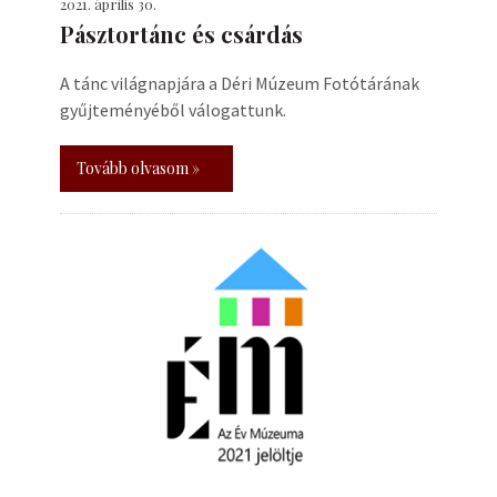
2021. április 30.
Pásztortánc és csárdás
A tánc világnapjára a Déri Múzeum Fotótárának
gyűjteményéből válogattunk.
Tovább olvasom »