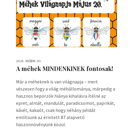
2021. május 20.
A méhek MINDENKINEK fontosak!
Már a méheknek is van világnapja – mert
vészesen fogy a világ méhállománya, márpedig a
hasznos beporzók hiánya kihalásra ítélné az
epret, almát, mandulát, paradicsomot, paprikát,
kávét, kakaót, csak hogy néhány példát
említsünk az érintett 87 alapvető
haszonnövényünk közül.