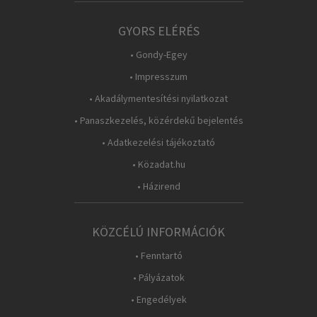
GYORS ELÉRÉS
• Gondy-Egey
• Impresszum
• Akadálymentesítési nyilatkozat
• Panaszkezelés, közérdekű bejelentés
• Adatkezelési tájékoztató
• Közadat.hu
• Házirend
KÖZCÉLÚ INFORMÁCIÓK
• Fenntartó
• Pályázatok
• Engedélyek