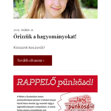
2021. május 21.
Őrizzük a hagyományokat!
Kössünk koszorút!
Tovább olvasom »