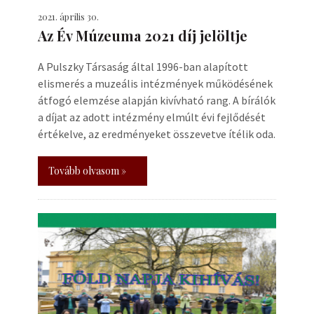
2021. április 30.
Az Év Múzeuma 2021 díj jelöltje
A Pulszky Társaság által 1996-ban alapított
elismerés a muzeális intézmények működésének
átfogó elemzése alapján kivívható rang. A bírálók
a díjat az adott intézmény elmúlt évi fejlődését
értékelve, az eredményeket összevetve ítélik oda.
Tovább olvasom »