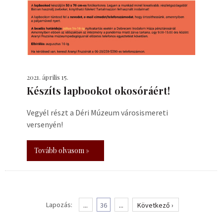
2021. április 15.
Készíts lapbookot okosóráért!
Vegyél részt a Déri Múzeum városismereti
versenyén!
Tovább olvasom »
Lapozás:
...
36
...
Következő ›