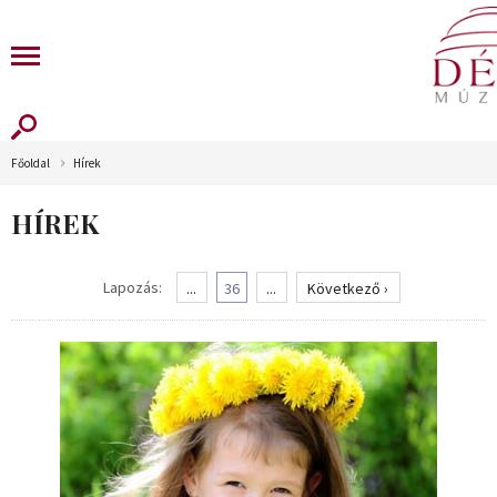
Főoldal
Hírek
HÍREK
Lapozás:
...
36
...
Következő ›