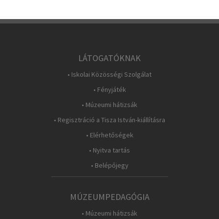
LÁTOGATÓKNAK
• Iskolai Közösségi Szolgálat
• Fényjáték
• Múzeumi hátizsák
• Regisztráció a Tisza István-kiállításra
• Elérhetőségek
• Nyitva tartás
• Belépőjegy
MÚZEUMPEDAGÓGIA
• Múzeumi hátizsák