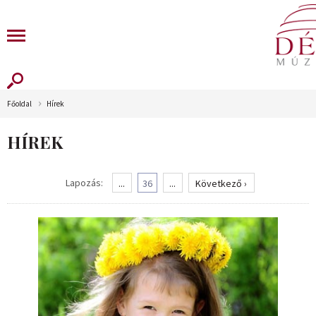
Főoldal
Hírek
HÍREK
Lapozás:
...
36
...
Következő ›