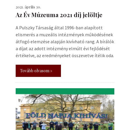
2021. április 30.
Az Év Múzeuma 2021 díj jelöltje
A Pulszky Társaság által 1996-ban alapított
elismerés a muzeális intézmények működésének
átfogó elemzése alapján kivívható rang. A bírálók
a díjat az adott intézmény elmúlt évi fejlődését
értékelve, az eredményeket összevetve ítélik oda.
Tovább olvasom »