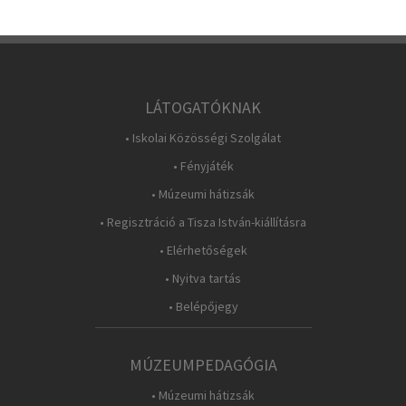
LÁTOGATÓKNAK
• Iskolai Közösségi Szolgálat
• Fényjáték
• Múzeumi hátizsák
• Regisztráció a Tisza István-kiállításra
• Elérhetőségek
• Nyitva tartás
• Belépőjegy
MÚZEUMPEDAGÓGIA
• Múzeumi hátizsák