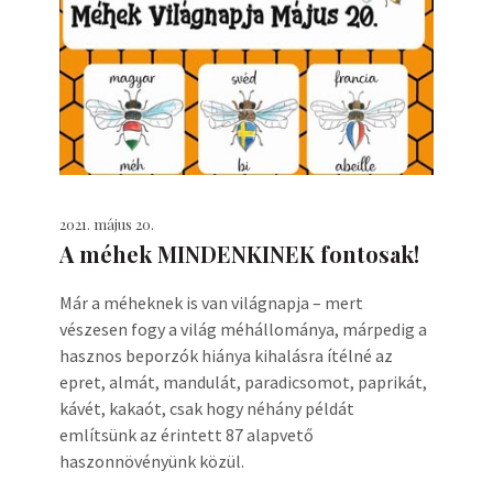
2021. május 20.
A méhek MINDENKINEK fontosak!
Már a méheknek is van világnapja – mert
vészesen fogy a világ méhállománya, márpedig a
hasznos beporzók hiánya kihalásra ítélné az
epret, almát, mandulát, paradicsomot, paprikát,
kávét, kakaót, csak hogy néhány példát
említsünk az érintett 87 alapvető
haszonnövényünk közül.