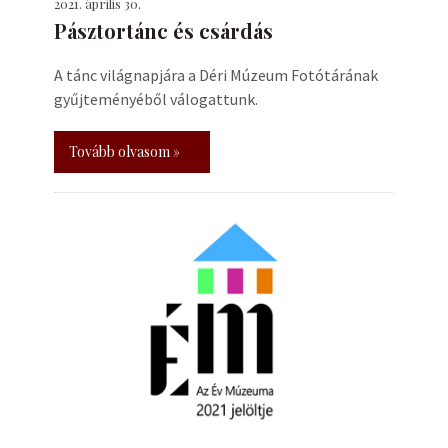
2021. április 30.
Pásztortánc és csárdás
A tánc világnapjára a Déri Múzeum Fotótárának
gyűjteményéből válogattunk.
Tovább olvasom »