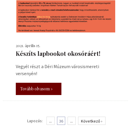
2021. április 15.
Készíts lapbookot okosóráért!
Vegyél részt a Déri Múzeum városismereti
versenyén!
Tovább olvasom »
Lapozás:
...
36
...
Következő ›