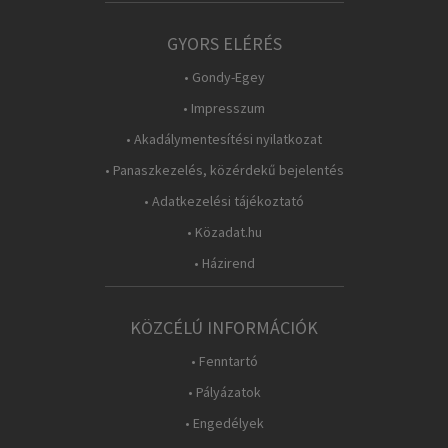
GYORS ELÉRÉS
• Gondy-Egey
• Impresszum
• Akadálymentesítési nyilatkozat
• Panaszkezelés, közérdekű bejelentés
• Adatkezelési tájékoztató
• Közadat.hu
• Házirend
KÖZCÉLÚ INFORMÁCIÓK
• Fenntartó
• Pályázatok
• Engedélyek