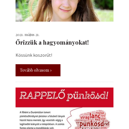
2021. május 21.
Őrizzük a hagyományokat!
Kössünk koszorút!
Tovább olvasom »