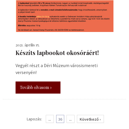
2021. április 15.
Készíts lapbookot okosóráért!
Vegyél részt a Déri Múzeum városismereti
versenyén!
Tovább olvasom »
Lapozás:
...
36
...
Következő ›