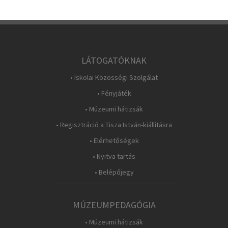
LÁTOGATÓKNAK
• Iskolai Közösségi Szolgálat
• Fényjáték
• Múzeumi hátizsák
• Regisztráció a Tisza István-kiállításra
• Elérhetőségek
• Nyitva tartás
• Belépőjegy
MÚZEUMPEDAGÓGIA
• Múzeumi hátizsák