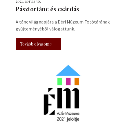
2021. április 30.
Pásztortánc és csárdás
A tánc világnapjára a Déri Múzeum Fotótárának
gyűjteményéből válogattunk.
Tovább olvasom »