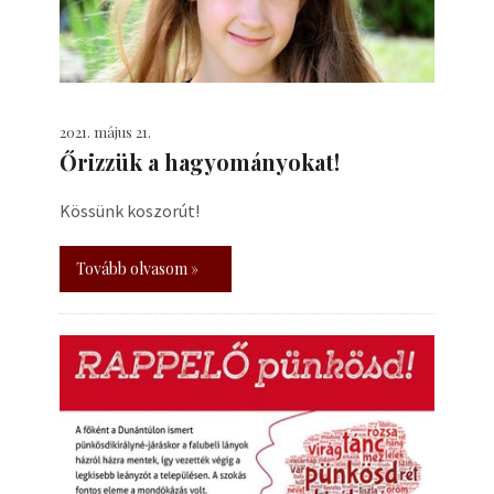
2021. május 21.
Őrizzük a hagyományokat!
Kössünk koszorút!
Tovább olvasom »