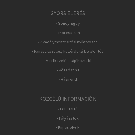
GYORS ELÉRÉS
• Gondy-Egey
• Impresszum
• Akadálymentesítési nyilatkozat
• Panaszkezelés, közérdekű bejelentés
• Adatkezelési tájékoztató
• Közadat.hu
• Házirend
KÖZCÉLÚ INFORMÁCIÓK
• Fenntartó
• Pályázatok
• Engedélyek