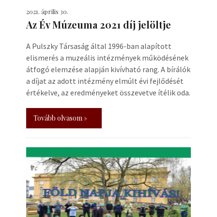
2021. április 30.
Az Év Múzeuma 2021 díj jelöltje
A Pulszky Társaság által 1996-ban alapított
elismerés a muzeális intézmények működésének
átfogó elemzése alapján kivívható rang. A bírálók
a díjat az adott intézmény elmúlt évi fejlődését
értékelve, az eredményeket összevetve ítélik oda.
Tovább olvasom »