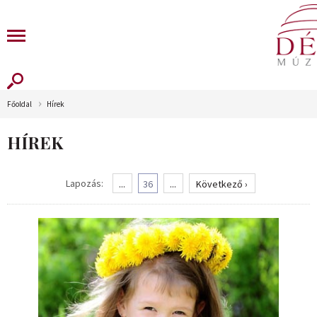
Főoldal
Hírek
HÍREK
Lapozás:
...
36
...
Következő ›