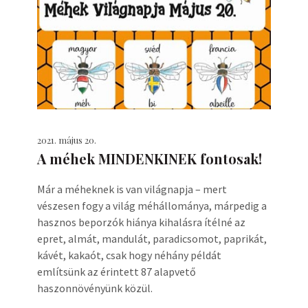
2021. május 20.
A méhek MINDENKINEK fontosak!
Már a méheknek is van világnapja – mert
vészesen fogy a világ méhállománya, márpedig a
hasznos beporzók hiánya kihalásra ítélné az
epret, almát, mandulát, paradicsomot, paprikát,
kávét, kakaót, csak hogy néhány példát
említsünk az érintett 87 alapvető
haszonnövényünk közül.