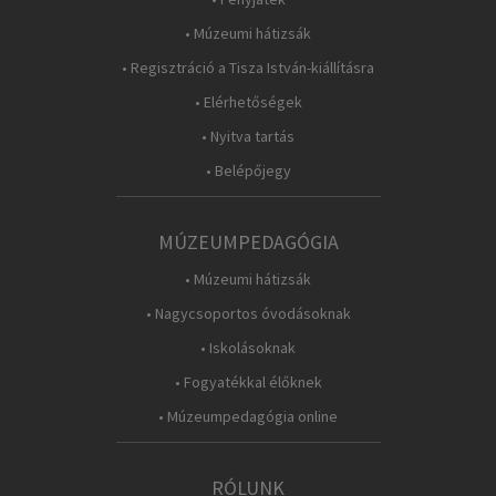
• Múzeumi hátizsák
• Regisztráció a Tisza István-kiállításra
• Elérhetőségek
• Nyitva tartás
• Belépőjegy
MÚZEUMPEDAGÓGIA
• Múzeumi hátizsák
• Nagycsoportos óvodásoknak
• Iskolásoknak
• Fogyatékkal élőknek
• Múzeumpedagógia online
RÓLUNK