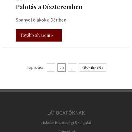
Palotás a Díszteremben
Spanyol diákok a Dériben
Tovább olvasom »
Lapozás:
...
20
...
Következő ›
LÁTOGATÓKNAK
• Iskolai Közösségi Szolgálat
• Fényjáték