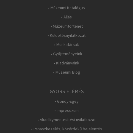
• Múzeumi Katalógus
• Állás
• Múzeumtörténet
• Küldetésnyilatkozat
• Munkatársak
• Gyűjteményeink
• Kiadványaink
• Múzeumi Blog
GYORS ELÉRÉS
• Gondy-Egey
• Impresszum
• Akadálymentesítési nyilatkozat
• Panaszkezelés, közérdekű bejelentés