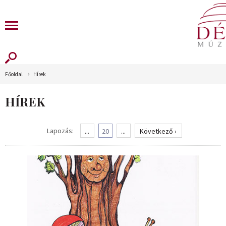
Főoldal
Hírek
HÍREK
Lapozás:
...
20
...
Következő ›