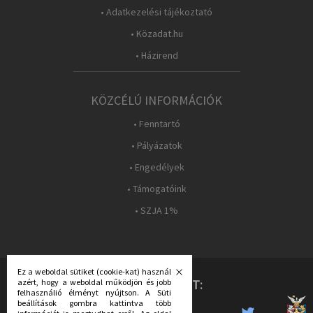
• Adatkezelési tájékoztató
• Közadat.hu
• Házirend
KÖZCÉLÚ INFORMÁCIÓK
• Fenntartó
• Pályázatok
• Engedélyek
• Támogatóink
• SZJA 1%
Ez a weboldal sütiket (cookie-kat) használ
azért, hogy a weboldal működjön és jobb
KÖVESS MINKET:
felhasználió élményt nyújtson. A Süti
beállítások gombra kattintva több