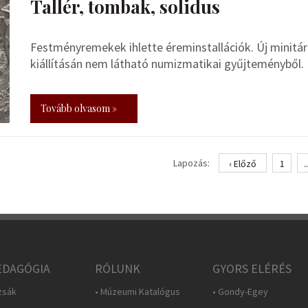
Tallér, tombak, solidus
Festményremekek ihlette éreminstallációk. Új minitár
kiállításán nem látható numizmatikai gyűjteményből.
Tovább olvasom »
Lapozás:
‹ Előző
1
..
DAGÓGIA
RÓLUNK
GYORS ELÉRÉS
zsák
• Múzeumi Katalógus
• Gondy-Egey