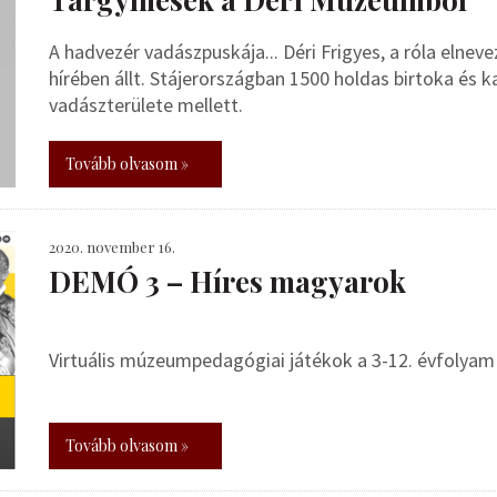
A hadvezér vadászpuskája... Déri Frigyes, a róla elne
hírében állt. Stájerországban 1500 holdas birtoka és k
vadászterülete mellett.
Tovább olvasom »
2020. november 16.
DEMÓ 3 – Híres magyarok
Virtuális múzeumpedagógiai játékok a 3-12. évfolya
Tovább olvasom »