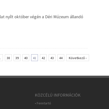
lat nyílt október végén a Déri Múzeum állandó
.
38
39
40
41
42
43
44
Következő ›
KÖZCÉLÚ INFORMÁCIÓK
• Fenntartó