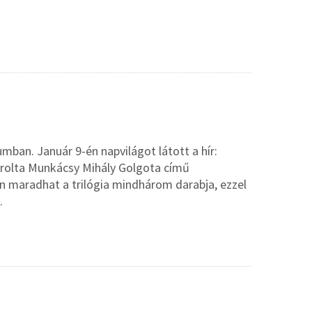
mban. Január 9-én napvilágot látott a hír:
árolta Munkácsy Mihály Golgota című
 maradhat a trilógia mindhárom darabja, ezzel
.