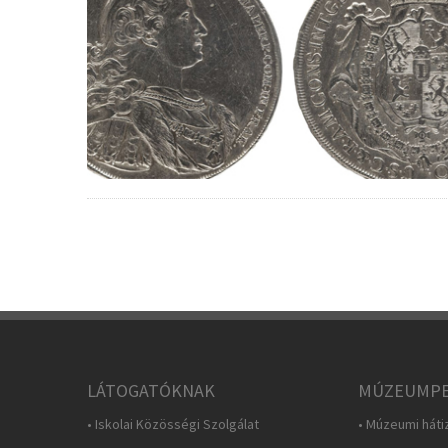
LÁTOGATÓKNAK
MÚZEUMPE
• Iskolai Közösségi Szolgálat
• Múzeumi háti