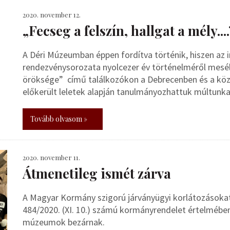
2020. november 12.
„Fecseg a felszín, hallgat a mély....
A Déri Múzeumban éppen fordítva történik, hiszen az 
rendezvénysorozata nyolcezer év történelméről mesél 
öröksége” című találkozókon a Debrecenben és a köz
előkerült leletek alapján tanulmányozhattuk múltunka
Tovább olvasom »
2020. november 11.
Átmenetileg ismét zárva
A Magyar Kormány szigorú járványügyi korlátozásokat 
484/2020. (XI. 10.) számú kormányrendelet értelmébe
múzeumok bezárnak.