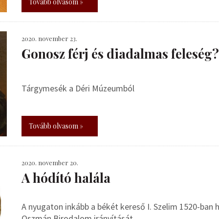
Tovább olvasom »
2020. november 23.
Gonosz férj és diadalmas feleség?
Tárgymesék a Déri Múzeumból
Tovább olvasom »
2020. november 20.
A hódító halála
A nyugaton inkább a békét kereső I. Szelim 1520-ban hun
Oszmán Birodalom irányítását.