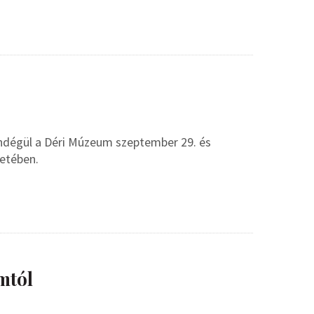
vendégül a Déri Múzeum szeptember 29. és
etében.
mtól