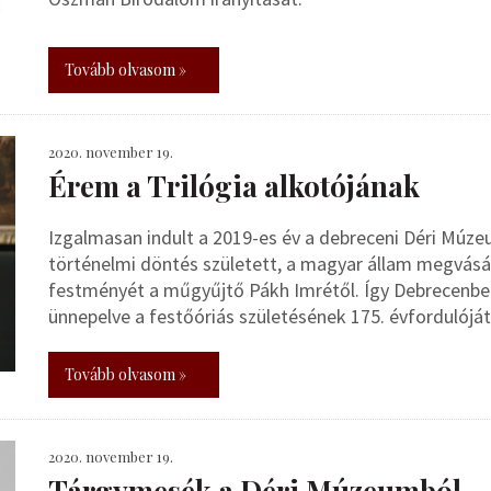
Tovább olvasom »
2020. november 19.
Érem a Trilógia alkotójának
Izgalmasan indult a 2019-es év a debreceni Déri Múzeu
történelmi döntés született, a magyar állam megvás
festményét a műgyűjtő Pákh Imrétől. Így Debrecenben
ünnepelve a festőóriás születésének 175. évfordulóját
Tovább olvasom »
2020. november 19.
Tárgymesék a Déri Múzeumból