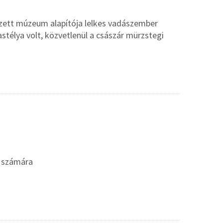
vezett múzeum alapítója lelkes vadászember
astélya volt, közvetlenül a császár mürzstegi
m számára