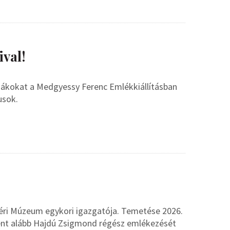
ival!
diákokat a Medgyessy Ferenc Emlékkiállításban
usok.
Déri Múzeum egykori igazgatója. Temetése 2026.
ként alább Hajdú Zsigmond régész emlékezését