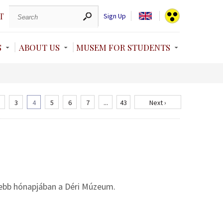
T
Sign Up
S
ABOUT US
MUSEM FOR STUDENTS
3
4
5
6
7
...
43
Next ›
debb hónapjában a Déri Múzeum.