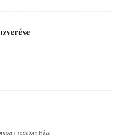
nzverése
breceni Irodalom Háza