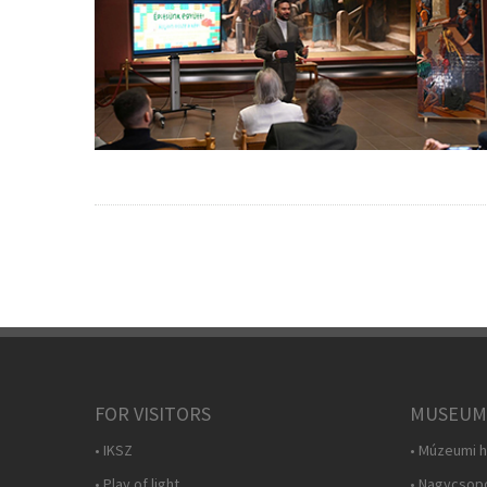
FOR VISITORS
MUSEUM
• IKSZ
• Múzeumi h
• Play of light
• Nagycsop