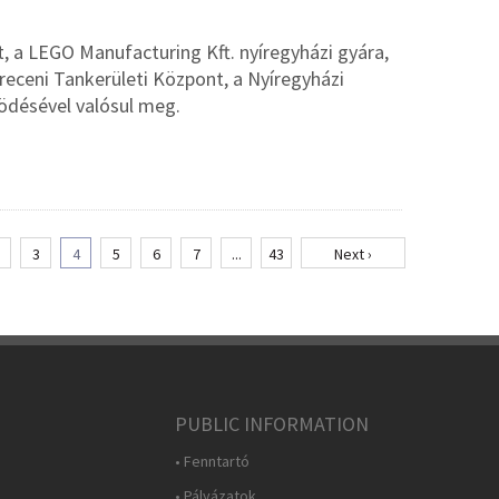
, a LEGO Manufacturing Kft. nyíregyházi gyára,
breceni Tankerületi Központ, a Nyíregyházi
ödésével valósul meg.
3
4
5
6
7
...
43
Next ›
PUBLIC INFORMATION
• Fenntartó
• Pályázatok