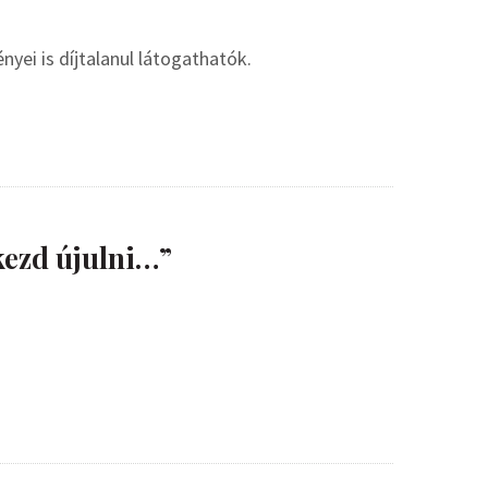
yei is díjtalanul látogathatók.
kezd újulni…”