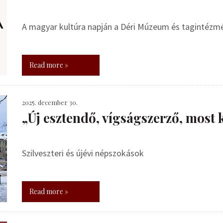
A magyar kultúra napján a Déri Múzeum és tagintézmén
Read more »
2025. december 30.
„Új esztendő, vígságszerző, most 
Szilveszteri és újévi népszokások
Read more »