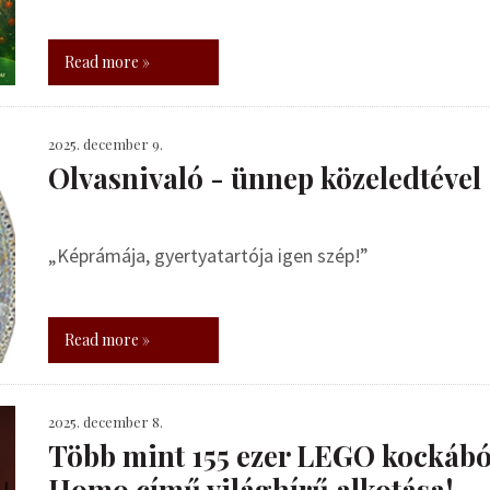
Read more »
2025. december 9.
Olvasnivaló - ünnep közeledtével
„Képrámája, gyertyatartója igen szép!”
Read more »
2025. december 8.
Több mint 155 ezer LEGO kockábó
Homo című világhírű alkotása!