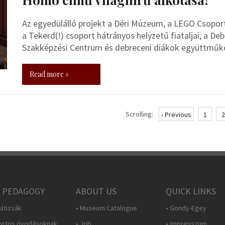
Az egyedülálló projekt a Déri Múzeum, a LEGO Csoport
a Tekerd(!) csoport hátrányos helyzetű fiataljai, a De
Szakképzési Centrum és debreceni diákok együttműk
Read more »
Scrolling:
‹ Previous
1
2
 PEDAGOGY
ABOUT US
QUICK LINKS
átizsák
• Museum Catalogue
• Gondy-Egey
ortos óvodásoknak
• Job
• Impresszum