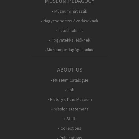
MUSEUM PEDAGOGY
• Múzeumi hátizsák
• Nagycsoportos óvodásoknak
• Iskolásoknak
• Fogyatékkal élőknek
• Múzeumpedagógia online
ABOUT US
• Museum Catalogue
• Job
• History of the Museum
• Mission statement
• Staff
• Collections
• Publications