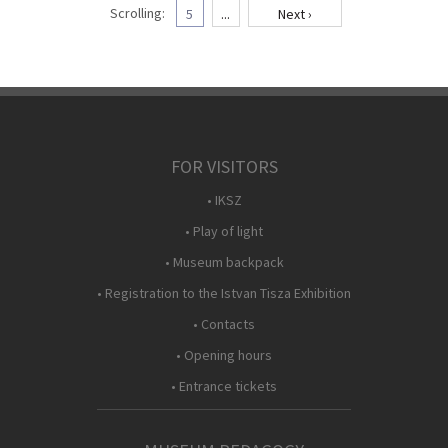
Scrolling:
5
...
Next ›
FOR VISITORS
• IKSZ
• Play of light
• Museum backpack
• Registration to the Istvan Tisza Exhibition
• Contacts
• Opening hours
• Entrance tickets