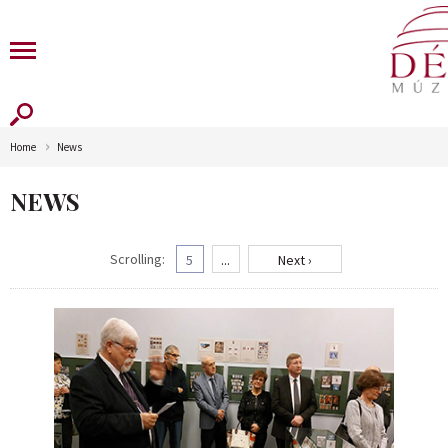
Home
News
NEWS
Scrolling:
5
...
Next ›