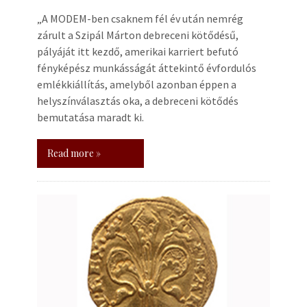
„A MODEM-ben csaknem fél év után nemrég
zárult a Szipál Márton debreceni kötődésű,
pályáját itt kezdő, amerikai karriert befutó
fényképész munkásságát áttekintő évfordulós
emlékkiállítás, amelyből azonban éppen a
helyszínválasztás oka, a debreceni kötődés
bemutatása maradt ki.
Read more »