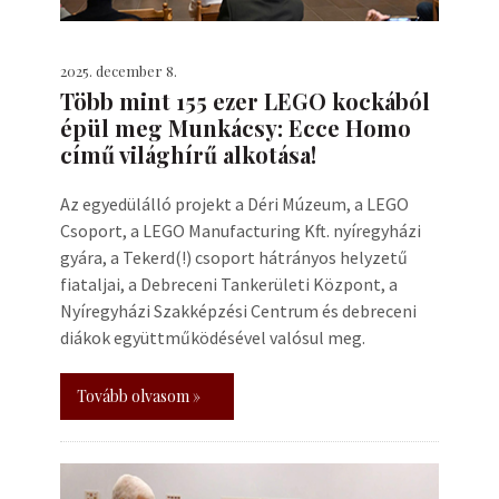
2025. december 8.
Több mint 155 ezer LEGO kockából
épül meg Munkácsy: Ecce Homo
című világhírű alkotása!
Az egyedülálló projekt a Déri Múzeum, a LEGO
Csoport, a LEGO Manufacturing Kft. nyíregyházi
gyára, a Tekerd(!) csoport hátrányos helyzetű
fiataljai, a Debreceni Tankerületi Központ, a
Nyíregyházi Szakképzési Centrum és debreceni
diákok együttműködésével valósul meg.
Tovább olvasom »