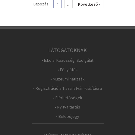
Lapozás:
4
...
Következő ›
LÁTOGATÓKNAK
• Iskolai Közösségi Szolgálat
• Fényjáték
• Múzeumi hátizsák
• Regisztráció a Tisza István-kiállításra
• Elérhetőségek
• Nyitva tartás
• Belépőjegy