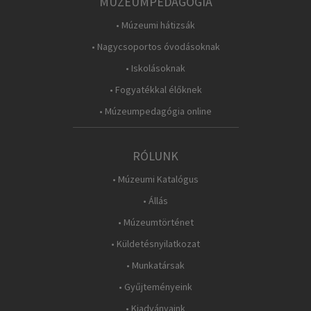
MÚZEUMPEDAGÓGIA
• Múzeumi hátizsák
• Nagycsoportos óvodásoknak
• Iskolásoknak
• Fogyatékkal élőknek
• Múzeumpedagógia online
RÓLUNK
• Múzeumi Katalógus
• Állás
• Múzeumtörténet
• Küldetésnyilatkozat
• Munkatársak
• Gyűjteményeink
• Kiadványaink