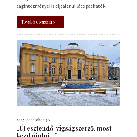
tagintézményei is díjtalanul látogathatók.
Tovább olvasom »
2025. december 30.
„Új esztendő, vígságszerző, most
kezd újulni…”