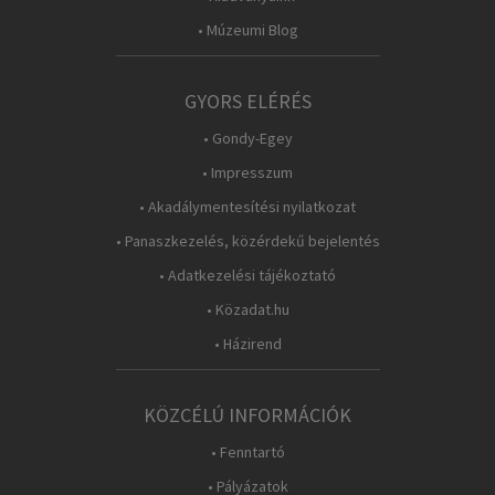
• Múzeumi Blog
GYORS ELÉRÉS
• Gondy-Egey
• Impresszum
• Akadálymentesítési nyilatkozat
• Panaszkezelés, közérdekű bejelentés
• Adatkezelési tájékoztató
• Közadat.hu
• Házirend
KÖZCÉLÚ INFORMÁCIÓK
• Fenntartó
• Pályázatok