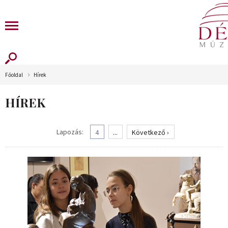
Főoldal
Hírek
HÍREK
Lapozás:
4
...
Következő ›