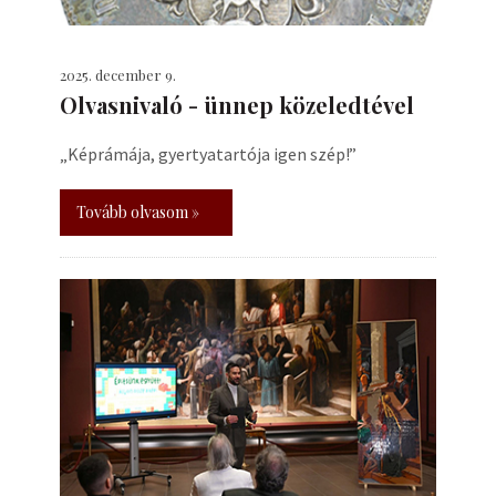
2025. december 9.
Olvasnivaló - ünnep közeledtével
„Képrámája, gyertyatartója igen szép!”
Tovább olvasom »