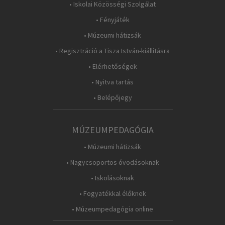
• Iskolai Közösségi Szolgálat
• Fényjáték
• Múzeumi hátizsák
• Regisztráció a Tisza István-kiállításra
• Elérhetőségek
• Nyitva tartás
• Belépőjegy
MÚZEUMPEDAGÓGIA
• Múzeumi hátizsák
• Nagycsoportos óvodásoknak
• Iskolásoknak
• Fogyatékkal élőknek
• Múzeumpedagógia online