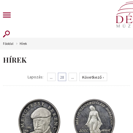
Főoldal
Hírek
HÍREK
Lapozás:
...
28
...
Következő ›