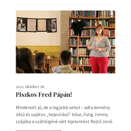
2022. október 18.
Piszkos Fred Pápán!
Mindenütt jó, de a legjobb sehol – adta kemény
öklű és sajátos „hejesírású” hőse, Fülig Jimmy
szájába a szállóigévé vált kijelentést Rejtő Jenő.