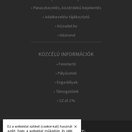
• Panaszkezelés, közérdekű bejelentés
• Adatkezelési tájékoztató
• Közadat.hu
• Házirend
KÖZCÉLÚ INFORMÁCIÓK
• Fenntartó
• Pályázatok
• Engedélyek
• Támogatóink
• SZJA 1%
Ez a weboldal sütiket (cookie-kat) használ
azért, hogy a weboldal működjön és jobb
KÖVESS MINKET: