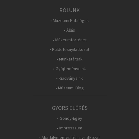
RÓLUNK
• Múzeumi Katalógus
• Állás
• Múzeumtörténet
• Küldetésnyilatkozat
• Munkatársak
• Gyűjteményeink
• Kiadványaink
• Múzeumi Blog
GYORS ELÉRÉS
• Gondy-Egey
• Impresszum
• Akadálymentesítési nyilatkozat