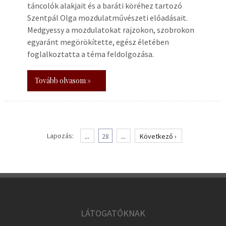
táncolók alakjait és a baráti köréhez tartozó
Szentpál Olga mozdulatművészeti előadásait.
Medgyessy a mozdulatokat rajzokon, szobrokon
egyaránt megörökítette, egész életében
foglalkoztatta a téma feldolgozása.
Tovább olvasom »
Lapozás:
...
28
...
Következő ›
LÁTOGATÓKNAK