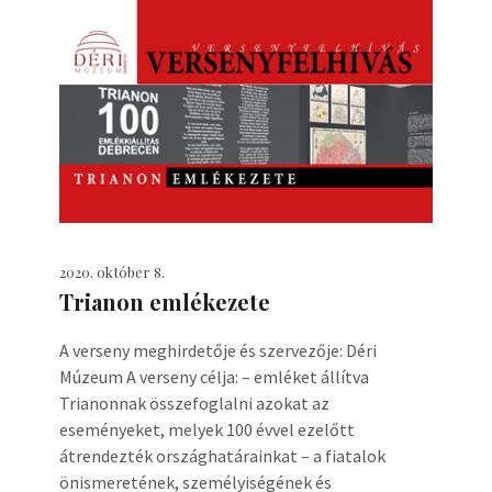
2020. október 8.
Trianon emlékezete
A verseny meghirdetője és szervezője: Déri
Múzeum A verseny célja: – emléket állítva
Trianonnak összefoglalni azokat az
eseményeket, melyek 100 évvel ezelőtt
átrendezték országhatárainkat – a fiatalok
önismeretének, személyiségének és