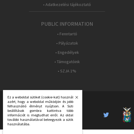
• Adatkezelési tájékoztató
PUBLIC INFORMATION
• Fenntartó
• Pályázatok
• Engedélyek
• Támogatóink
• SZJA 1%
Ez a weboldal sütiket (cookie-kat) használ
azért, hogy a weboldal működjön és jobb
FOLLOW US:
felhasználió élményt nyújtson. A Süti
beállítások gombra kattintva több
információt is megtudhat erről. Az oldal
további használatával beleegyezik a sütik
használatába.