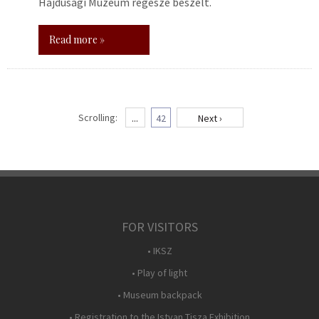
Hajdúsági Múzeum régésze beszélt.
Read more »
Scrolling:
...
42
Next ›
FOR VISITORS
• IKSZ
• Play of light
• Museum backpack
• Registration to the Istvan Tisza Exhibition