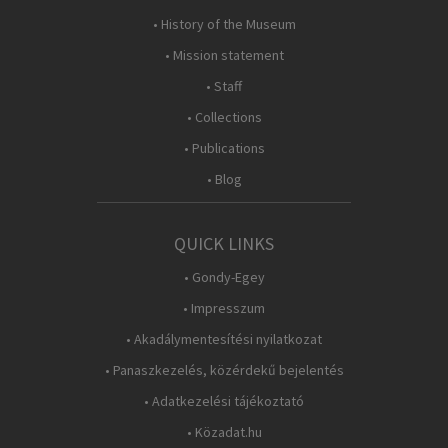
• History of the Museum
• Mission statement
• Staff
• Collections
• Publications
• Blog
QUICK LINKS
• Gondy-Egey
• Impresszum
• Akadálymentesítési nyilatkozat
• Panaszkezelés, közérdekű bejelentés
• Adatkezelési tájékoztató
• Közadat.hu