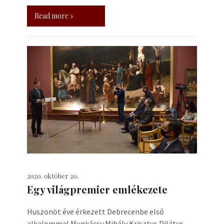
Read more »
2020. október 20.
Egy világpremier emlékezete
Huszonöt éve érkezett Debrecenbe első
alkalommal Munkácsy Mihály Krisztus Pilátus