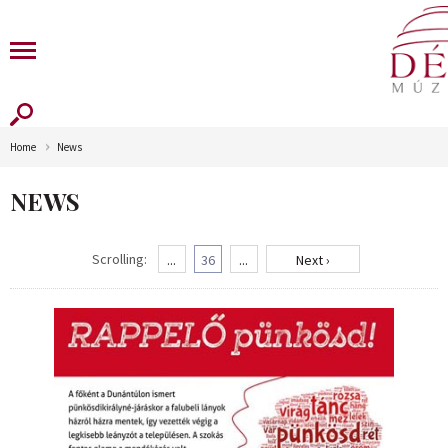
Home
News
NEWS
Scrolling:
...
36
...
Next ›