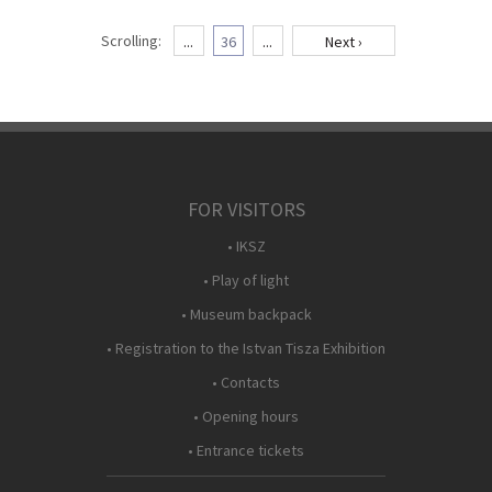
Scrolling:
...
36
...
Next ›
FOR VISITORS
• IKSZ
• Play of light
• Museum backpack
• Registration to the Istvan Tisza Exhibition
• Contacts
• Opening hours
• Entrance tickets