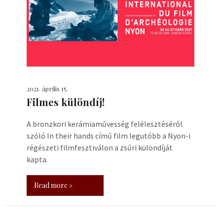
2021. április 15.
Filmes különdíj!
A bronzkori kerámiaművesség felélesztéséről
szóló In their hands című film legutóbb a Nyon-i
régészeti filmfesztiválon a zsűri különdíját
kapta.
Read more »