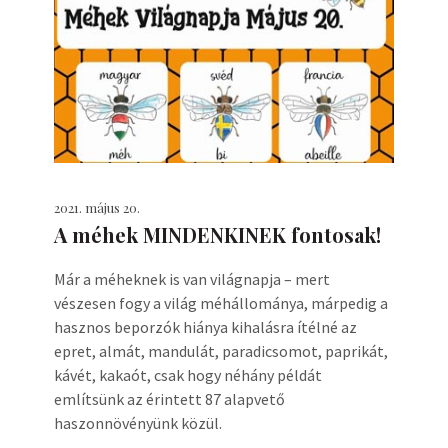
2021. május 20.
A méhek MINDENKINEK fontosak!
Már a méheknek is van világnapja – mert
vészesen fogy a világ méhállománya, márpedig a
hasznos beporzók hiánya kihalásra ítélné az
epret, almát, mandulát, paradicsomot, paprikát,
kávét, kakaót, csak hogy néhány példát
említsünk az érintett 87 alapvető
haszonnövényünk közül.