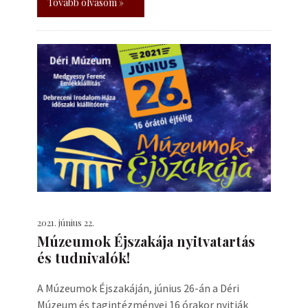
Tovább olvasom »
2021. június 22.
Múzeumok Éjszakája nyitvatartás
és tudnivalók!
A Múzeumok Éjszakáján, június 26-án a Déri
Múzeum és tagintézményei 16 órakor nyitják