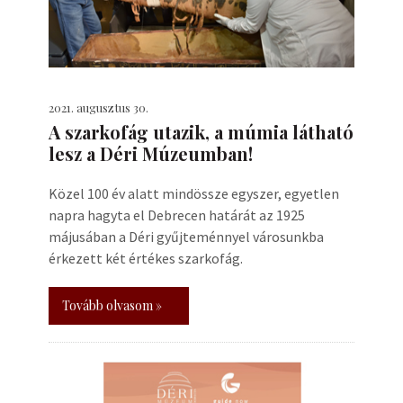
2021. augusztus 30.
A szarkofág utazik, a múmia látható
lesz a Déri Múzeumban!
Közel 100 év alatt mindössze egyszer, egyetlen
napra hagyta el Debrecen határát az 1925
májusában a Déri gyűjteménnyel városunkba
érkezett két értékes szarkofág.
Tovább olvasom »