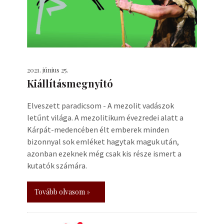
2021. június 25.
Kiállításmegnyitó
Elveszett paradicsom - A mezolit vadászok
letűnt világa. A mezolitikum évezredei alatt a
Kárpát-medencében élt emberek minden
bizonnyal sok emléket hagytak maguk után,
azonban ezeknek még csak kis része ismert a
kutatók számára.
Tovább olvasom »