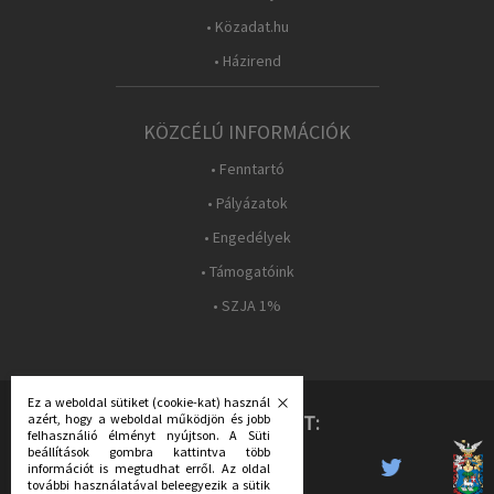
• Közadat.hu
• Házirend
KÖZCÉLÚ INFORMÁCIÓK
• Fenntartó
• Pályázatok
• Engedélyek
• Támogatóink
• SZJA 1%
Ez a weboldal sütiket (cookie-kat) használ
azért, hogy a weboldal működjön és jobb
KÖVESS MINKET:
felhasználió élményt nyújtson. A Süti
beállítások gombra kattintva több
információt is megtudhat erről. Az oldal
további használatával beleegyezik a sütik