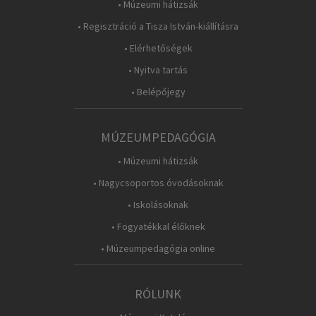
• Múzeumi hátizsák
• Regisztráció a Tisza István-kiállításra
• Elérhetőségek
• Nyitva tartás
• Belépőjegy
MÚZEUMPEDAGÓGIA
• Múzeumi hátizsák
• Nagycsoportos óvodásoknak
• Iskolásoknak
• Fogyatékkal élőknek
• Múzeumpedagógia online
RÓLUNK