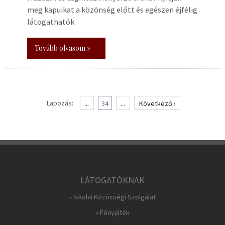
meg kapuikat a közönség előtt és egészen éjfélig
látogathatók.
Tovább olvasom »
Lapozás:
...
34
...
Következő ›
LÁTOGATÓKNAK
• Iskolai Közösségi Szolgálat
• Fényjáték