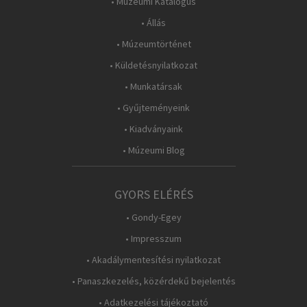
• Múzeumi Katalógus
• Állás
• Múzeumtörténet
• Küldetésnyilatkozat
• Munkatársak
• Gyűjteményeink
• Kiadványaink
• Múzeumi Blog
GYORS ELÉRÉS
• Gondy-Egey
• Impresszum
• Akadálymentesítési nyilatkozat
• Panaszkezelés, közérdekű bejelentés
• Adatkezelési tájékoztató