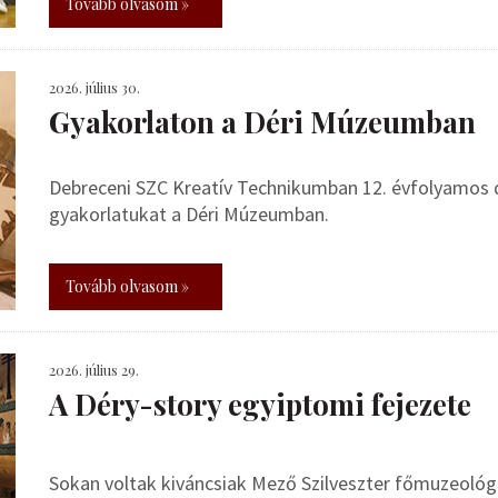
Tovább olvasom »
2026. július 30.
Gyakorlaton a Déri Múzeumban
Debreceni SZC Kreatív Technikumban 12. évfolyamos de
gyakorlatukat a Déri Múzeumban.
Tovább olvasom »
2026. július 29.
A Déry-story egyiptomi fejezete
Sokan voltak kiváncsiak Mező Szilveszter főmuzeoló