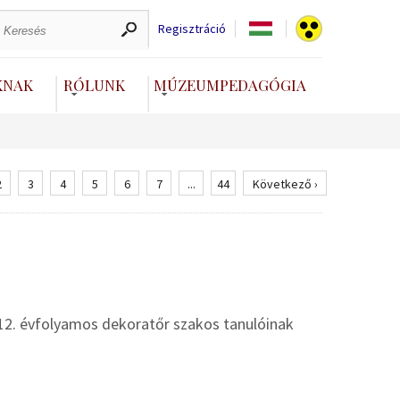
Regisztráció
KNAK
RÓLUNK
MÚZEUMPEDAGÓGIA
2
3
4
5
6
7
...
44
Következő ›
12. évfolyamos dekoratőr szakos tanulóinak