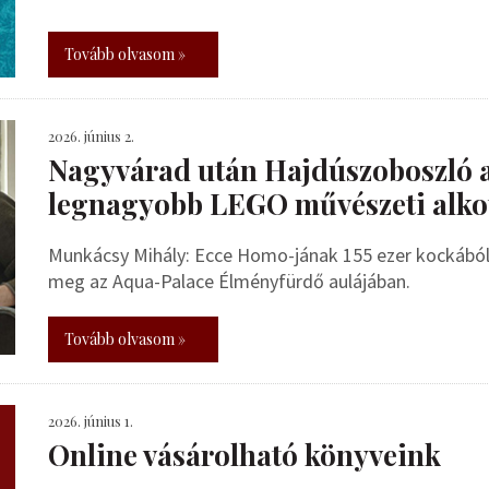
Tovább olvasom »
2026. június 2.
Nagyvárad után Hajdúszoboszló 
legnagyobb LEGO művészeti alko
Munkácsy Mihály: Ecce Homo-jának 155 ezer kockából 
meg az Aqua-Palace Élményfürdő aulájában.
Tovább olvasom »
2026. június 1.
Online vásárolható könyveink