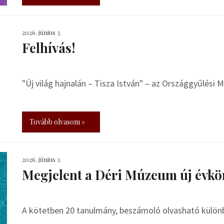
2026. június 3.
Felhívás!
"Új világ hajnalán – Tisza István" – az Országgyűlési
Tovább olvasom »
2026. június 3.
Megjelent a Déri Múzeum új évkö
A kötetben 20 tanulmány, beszámoló olvasható külö