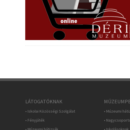
LÁTOGATÓKNAK
MÚZEUMPE
• Iskolai Közösségi Szolgálat
• Múzeumi háti
• Fényjáték
• Nagycsoport
• Múzeumi hátizsák
• Iskolásoknak