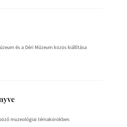
 Múzeum és a Déri Múzeum közös kiállítása
nyve
nböző muzeológiai témakörökben.