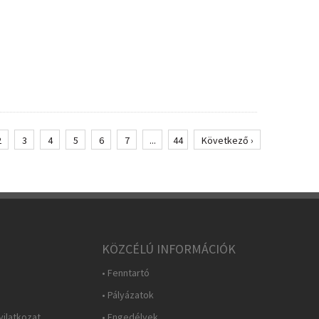
2
3
4
5
6
7
...
44
Következő ›
KÖZCÉLÚ INFORMÁCIÓK
• Fenntartó
• Pályázatok
yilatkozat
• Engedélyek