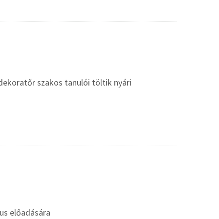
koratőr szakos tanulói töltik nyári
gus előadására