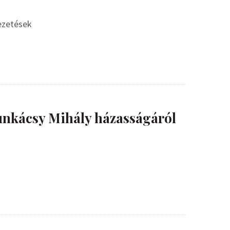
vezetések
nkácsy Mihály házasságáról