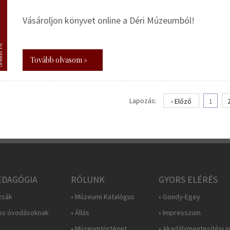
Vásároljon könyvet online a Déri Múzeumból!
Tovább olvasom »
Lapozás:
‹ Előző
1
DAGÓGIA
RÓLUNK
GYORS ELÉRÉS
zsák
• Múzeumi Katalógus
• Gondy-Egey
os óvodásoknak
• Állás
• Impresszum
• Múzeumtörténet
• Akadálymentesítési n