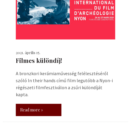
2021. április 15.
Filmes különdíj!
A bronzkori kerámiaművesség felélesztéséről
szóló In their hands című film legutóbb a Nyon-i
régészeti filmfesztiválon a zsűri különdíját
kapta.
Read more »