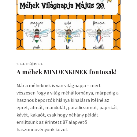
2021. május 20.
A méhek MINDENKINEK fontosak!
Már a méheknek is van világnapja – mert
vészesen fogy a világ méhállománya, márpedig a
hasznos beporzók hiánya kihalásra ítélné az
epret, almát, mandulát, paradicsomot, paprikát,
kávét, kakaót, csak hogy néhány példát
említsünk az érintett 87 alapvető
haszonnövényünk közül.