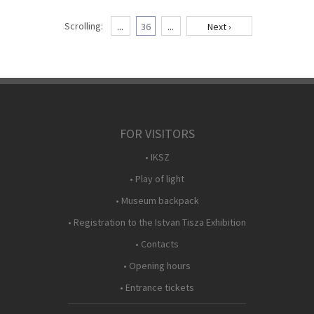
Scrolling:
...
36
...
Next ›
FOR VISITORS
• IKSZ
• Play of light
• Museum backpack
• Registration to the Istvan Tisza Exhibition
• Contacts
• Opening hours
• Entrance tickets