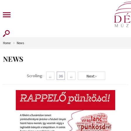
Home
News
NEWS
Scrolling:
...
36
...
Next ›