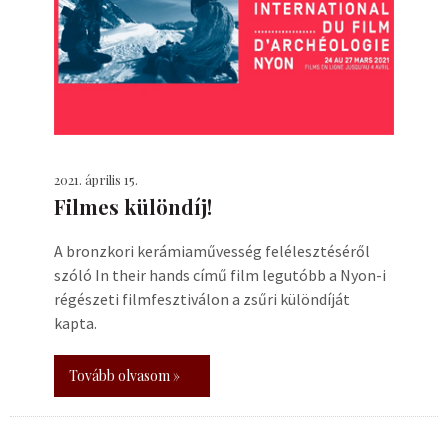
2021. április 15.
Filmes különdíj!
A bronzkori kerámiaművesség felélesztéséről
szóló In their hands című film legutóbb a Nyon-i
régészeti filmfesztiválon a zsűri különdíját
kapta.
Tovább olvasom »