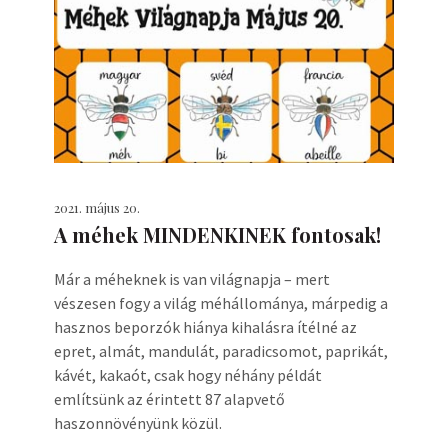
2021. május 20.
A méhek MINDENKINEK fontosak!
Már a méheknek is van világnapja – mert
vészesen fogy a világ méhállománya, márpedig a
hasznos beporzók hiánya kihalásra ítélné az
epret, almát, mandulát, paradicsomot, paprikát,
kávét, kakaót, csak hogy néhány példát
említsünk az érintett 87 alapvető
haszonnövényünk közül.