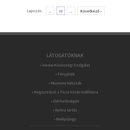
Lapozás:
...
36
...
Következő ›
LÁTOGATÓKNAK
• Iskolai Közösségi Szolgálat
• Fényjáték
• Múzeumi hátizsák
• Regisztráció a Tisza István-kiállításra
• Elérhetőségek
• Nyitva tartás
• Belépőjegy