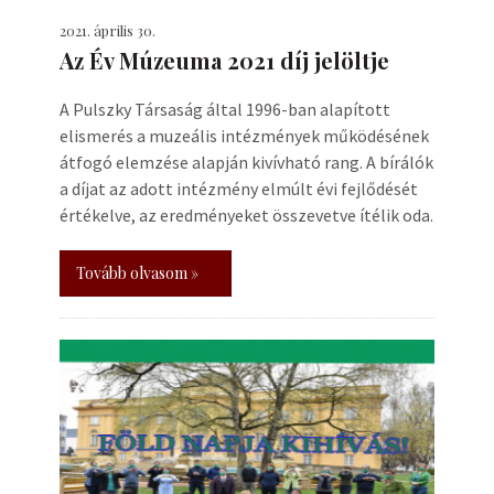
2021. április 30.
Az Év Múzeuma 2021 díj jelöltje
A Pulszky Társaság által 1996-ban alapított
elismerés a muzeális intézmények működésének
átfogó elemzése alapján kivívható rang. A bírálók
a díjat az adott intézmény elmúlt évi fejlődését
értékelve, az eredményeket összevetve ítélik oda.
Tovább olvasom »