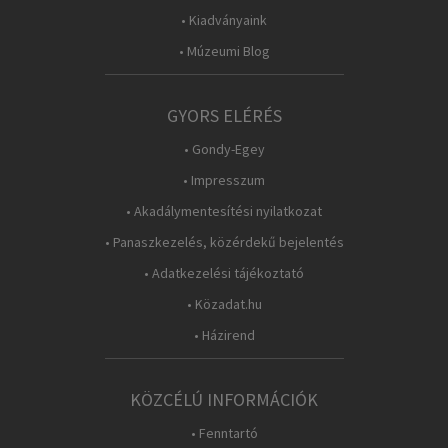
• Kiadványaink
• Múzeumi Blog
GYORS ELÉRÉS
• Gondy-Egey
• Impresszum
• Akadálymentesítési nyilatkozat
• Panaszkezelés, közérdekű bejelentés
• Adatkezelési tájékoztató
• Közadat.hu
• Házirend
KÖZCÉLÚ INFORMÁCIÓK
• Fenntartó