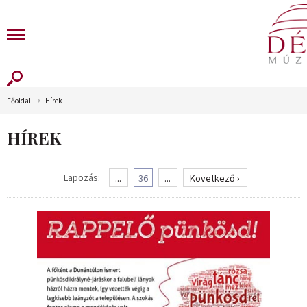
Főoldal
Hírek
HÍREK
Lapozás:
...
36
...
Következő ›