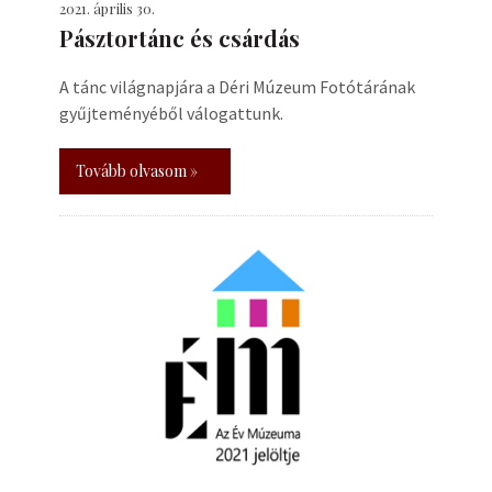
2021. április 30.
Pásztortánc és csárdás
A tánc világnapjára a Déri Múzeum Fotótárának
gyűjteményéből válogattunk.
Tovább olvasom »