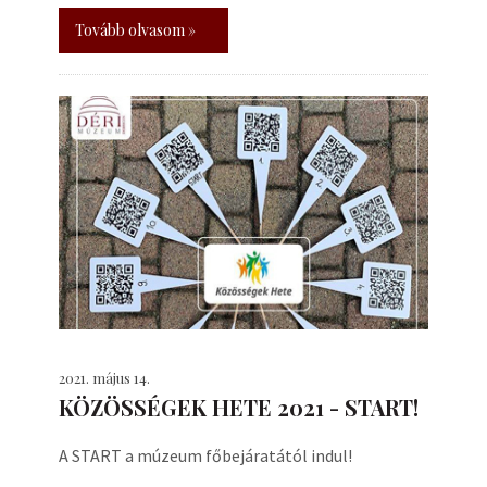
Tovább olvasom »
2021. május 14.
KÖZÖSSÉGEK HETE 2021 - START!
A START a múzeum főbejáratától indul!