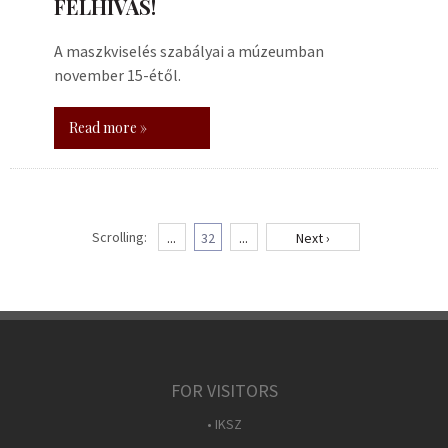
FELHÍVÁS!
A maszkviselés szabályai a múzeumban
november 15-étől.
Read more »
Scrolling:
...
32
...
Next ›
FOR VISITORS
• IKSZ