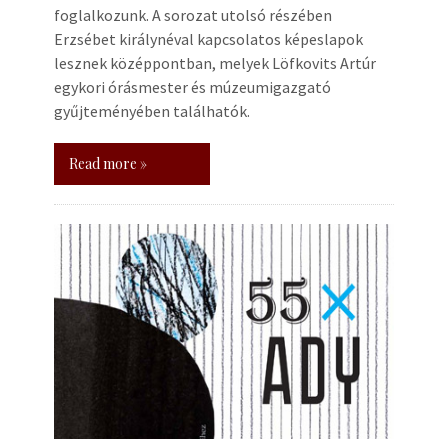
foglalkozunk. A sorozat utolsó részében
Erzsébet királynéval kapcsolatos képeslapok
lesznek középpontban, melyek Löfkovits Artúr
egykori órásmester és múzeumigazgató
gyűjteményében találhatók.
Read more »