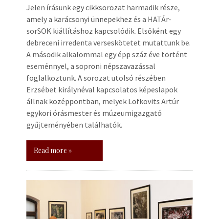
Jelen írásunk egy cikksorozat harmadik része,
amely a karácsonyi ünnepekhez és a HATÁr-
sorSOK kiállításhoz kapcsolódik. Elsőként egy
debreceni irredenta verseskötetet mutattunk be.
A második alkalommal egy épp száz éve történt
eseménnyel, a soproni népszavazással
foglalkoztunk. A sorozat utolsó részében
Erzsébet királynéval kapcsolatos képeslapok
állnak középpontban, melyek Löfkovits Artúr
egykori órásmester és múzeumigazgató
gyűjteményében találhatók.
Read more »