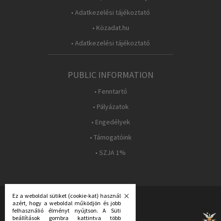
• Adatkezelési tájékoztató
• Közadat.hu
• Adatkezelési tájékoztató
PUBLIC INFORMATION
• Fenntartó
• Pályázatok
• Engedélyek
• Támogatóink
• SZJA 1%
Ez a weboldal sütiket (cookie-kat) használ
azért, hogy a weboldal működjön és jobb
FOLLOW US:
felhasználió élményt nyújtson. A Süti
beállítások gombra kattintva több