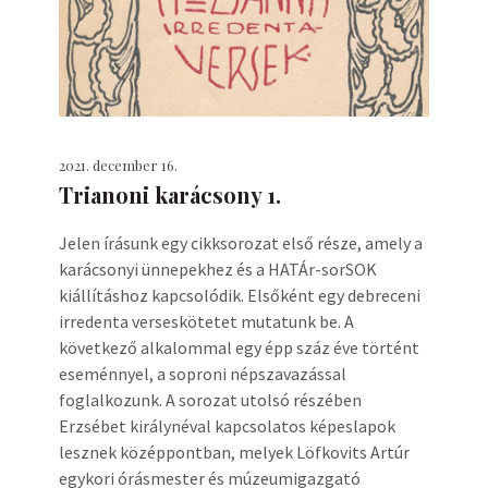
2021. december 16.
Trianoni karácsony 1.
Jelen írásunk egy cikksorozat első része, amely a
karácsonyi ünnepekhez és a HATÁr-sorSOK
kiállításhoz kapcsolódik. Elsőként egy debreceni
irredenta verseskötetet mutatunk be. A
következő alkalommal egy épp száz éve történt
eseménnyel, a soproni népszavazással
foglalkozunk. A sorozat utolsó részében
Erzsébet királynéval kapcsolatos képeslapok
lesznek középpontban, melyek Löfkovits Artúr
egykori órásmester és múzeumigazgató