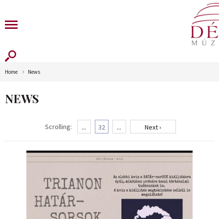
Home
News
NEWS
Scrolling:
...
32
...
Next ›