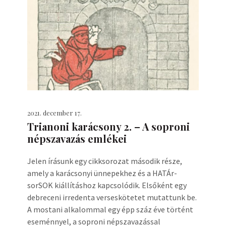
2021. december 17.
Trianoni karácsony 2. – A soproni
népszavazás emlékei
Jelen írásunk egy cikksorozat második része,
amely a karácsonyi ünnepekhez és a HATÁr-
sorSOK kiállításhoz kapcsolódik. Elsőként egy
debreceni irredenta verseskötetet mutattunk be.
A mostani alkalommal egy épp száz éve történt
eseménnyel, a soproni népszavazással