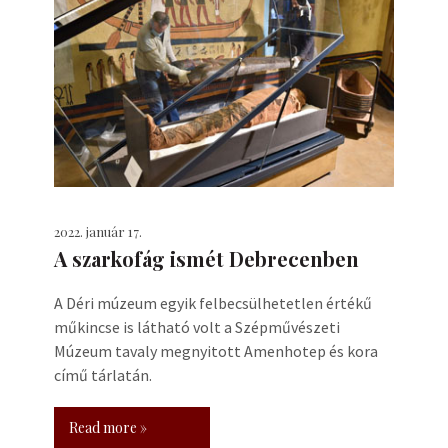
2022. január 17.
A szarkofág ismét Debrecenben
A Déri múzeum egyik felbecsülhetetlen értékű
műkincse is látható volt a Szépművészeti
Múzeum tavaly megnyitott Amenhotep és kora
című tárlatán.
Read more »