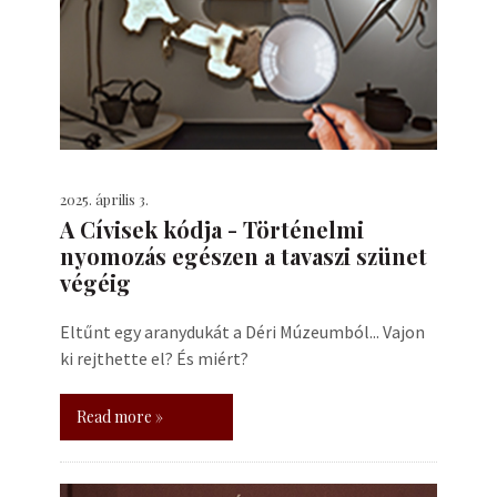
2025. április 3.
A Cívisek kódja - Történelmi
nyomozás egészen a tavaszi szünet
végéig
Eltűnt egy aranydukát a Déri Múzeumból... Vajon
ki rejthette el? És miért?
Read more »