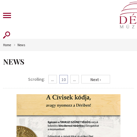
Home
News
NEWS
Scrolling:
...
10
...
Next ›