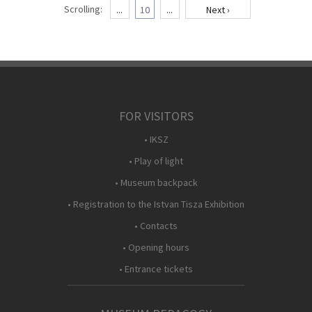
Scrolling:
...
10
...
Next ›
FOR VISITORS
• IKSZ
• Play of light
• Museum backpack
• Registration to the Istvan Tisza Exhibition
• Contacts
• Opening hours
• Entrance tickets