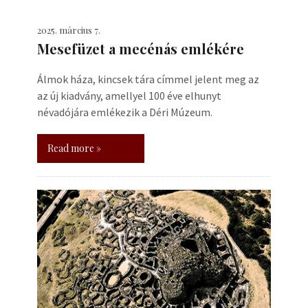
2025. március 7.
Mesefüzet a mecénás emlékére
Álmok háza, kincsek tára címmel jelent meg az
az új kiadvány, amellyel 100 éve elhunyt
névadójára emlékezik a Déri Múzeum.
Read more »