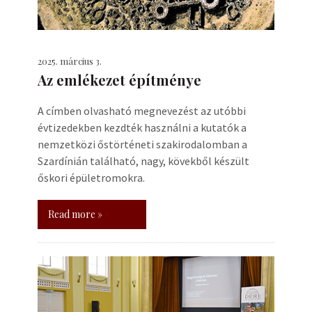
2025. március 3.
Az emlékezet építménye
A címben olvasható megnevezést az utóbbi
évtizedekben kezdték használni a kutatók a
nemzetközi őstörténeti szakirodalomban a
Szardínián található, nagy, kövekből készült
őskori épületromokra.
Read more »