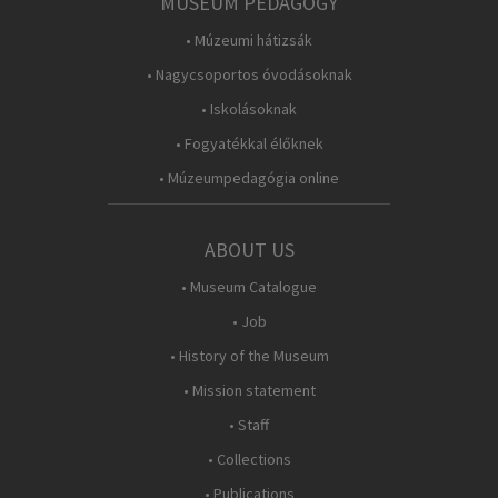
MUSEUM PEDAGOGY
• Múzeumi hátizsák
• Nagycsoportos óvodásoknak
• Iskolásoknak
• Fogyatékkal élőknek
• Múzeumpedagógia online
ABOUT US
• Museum Catalogue
• Job
• History of the Museum
• Mission statement
• Staff
• Collections
• Publications