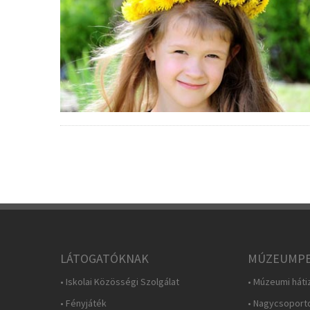
LÁTOGATÓKNAK
MÚZEUMPE
• Iskolai Közösségi Szolgálat
• Múzeumi háti
• Fényjáték
• Nagycsoport