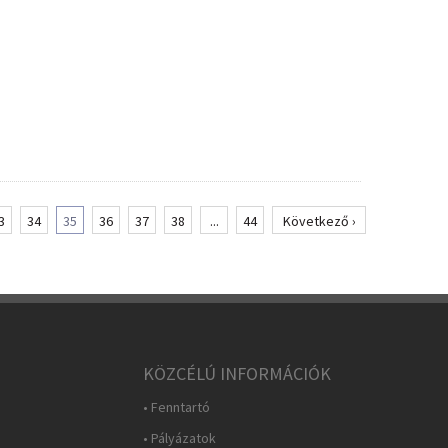
3
34
35
36
37
38
...
44
Következő ›
KÖZCÉLÚ INFORMÁCIÓK
• Fenntartó
• Pályázatok