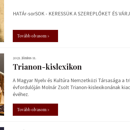
HATÁr-sorSOK - KERESSÜK A SZEREPLŐKET ÉS VÁR
Tovább olvasom »
2021. június 11.
Trianon-kislexikon
A Magyar Nyelv és Kultúra Nemzetközi Társasága a t
évfordulóján Molnár Zsolt Trianon-kislexikonának kia
évéhez.
Tovább olvasom »