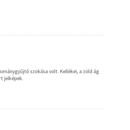
ománygyűjtő szokása volt. Kellékei, a zöld ág
t jelképek.