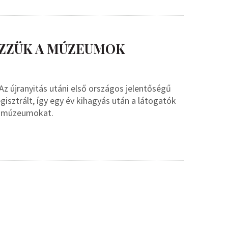
ZZÜK A MÚZEUMOK
z újranyitás utáni első országos jelentőségű
isztrált, így egy év kihagyás után a látogatók
 a múzeumokat.