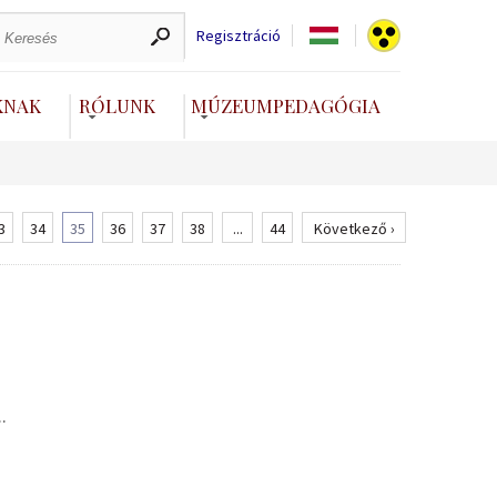
Regisztráció
KNAK
RÓLUNK
MÚZEUMPEDAGÓGIA
3
34
35
36
37
38
...
44
Következő ›
.