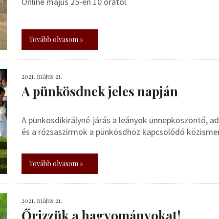
Online május 25-én 10 órától
Tovább olvasom »
2021. május 21.
A pünkösdnek jeles napján
A pünkösdikirályné-járás a leányok ünnepköszöntő, ad
és a rózsaszirmok a pünkösdhöz kapcsolódó közismer
Tovább olvasom »
2021. május 21.
Őrizzük a hagyományokat!