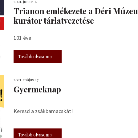
2021. június 1.
Trianon emlékezete a Déri Múzeu
kurátor tárlatvezetése
101 éve
Tovább olvasom »
2021. május 27.
Gyermeknap
Keresd a zsákbamacskát!
Tovább olvasom »