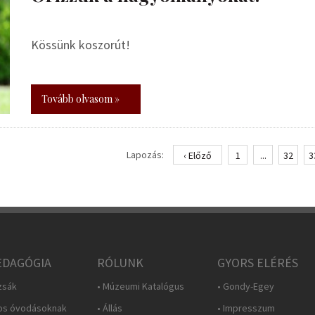
Kössünk koszorút!
Tovább olvasom »
Lapozás:
‹ Előző
1
...
32
3
DAGÓGIA
RÓLUNK
GYORS ELÉRÉS
zsák
• Múzeumi Katalógus
• Gondy-Egey
os óvodásoknak
• Állás
• Impresszum