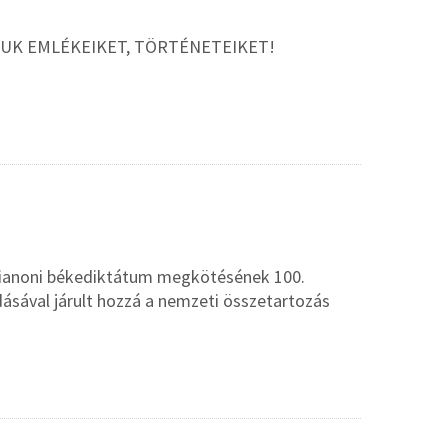
JUK EMLÉKEIKET, TÖRTÉNETEIKET!
rianoni békediktátum megkötésének 100.
dásával járult hozzá a nemzeti összetartozás